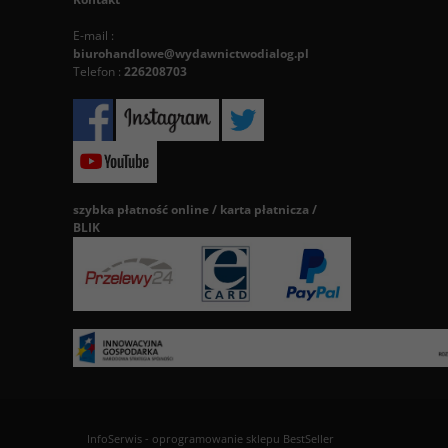
E-mail :
biurohandlowe@wydawnictwodialog.pl
Telefon :
226208703
szybka płatność online / karta płatnicza /
BLIK
InfoSerwis
-
oprogramowanie sklepu BestSeller