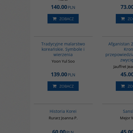
140.00
73.0
PLN
ZOBACZ
ZO
G300
Tradycyjne malarstwo
Afganistan 
koreańskie. Symbole i
Kron
wierzenia
przepowiedzi
zwyci
Yoon Yul Soo
Jauffret Je
139.00
45.0
PLN
ZOBACZ
ZO
00016G
BESTSELLER
Historia Korei
Sans
Rurarz Joanna P.
Mejor 
60.00
45.0
PLN