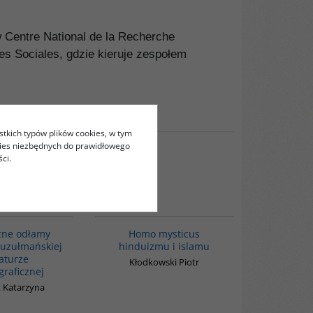
w Centre National de la Recherche
es Sociales, gdzie kieruje zespołem
stkich typów plików cookies, w tym
kies niezbędnych do prawidłowego
ci.
00058G
G543
zne odłamy
Homo mysticus
uzułmańskiej
hinduizmu i islamu
raturze
Kłodkowski Piotr
graficznej
 Katarzyna