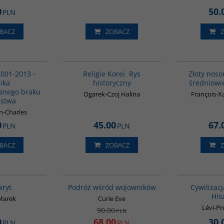
0
50.
PLN
BACZ
ZOBACZ
00098G
G556
2001-2013 -
Religie Korei. Rys
Złoty noso
ika
historyczny
średniowie
anego braku
Ogarek-Czoj Halina
François-Xa
ęstwa
an-Charles
0
45.00
67.
PLN
PLN
BACZ
ZOBACZ
G261
G651
PROMOCJA
BESTSELLER
kryt
Podróż wśród wojowników
Cywilizac
His
Marek
Curie Eve
Lévi-Pr
90.00
PLN
0
68.00
30.
PLN
PLN