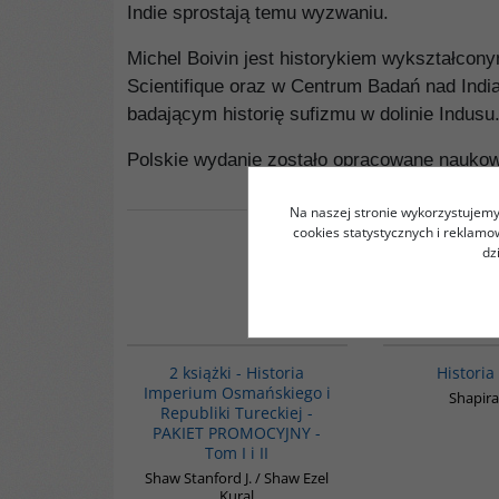
Indie sprostają temu wyzwaniu.
Michel Boivin jest historykiem wykształcony
Scientifique oraz w Centrum Badań nad Indi
badającym historię sufizmu w dolinie Indusu
Polskie wydanie zostało opracowane nauko
Na naszej stronie wykorzystujemy 
cookies statystycznych i reklam
dz
PAG1006
BESTSELLER
2 książki - Historia
Historia
Imperium Osmańskiego i
Shapira
Republiki Tureckiej -
PAKIET PROMOCYJNY -
Tom I i II
Shaw Stanford J. / Shaw Ezel
Kural