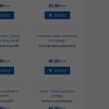
00
25.00
PLN
PLN
ZOBACZ
ZOBACZ
00310G
00075G
rożec. Dzieje
Pierwsze wieki cesarstwa
cznej Afryki
chińskiego
vier Fauvelle
Künstler Mieczysław Jerzy
00
46.00
PLN
PLN
ZOBACZ
ZOBACZ
00020G
G107
ja arabska w
Indie. Nowa azjatycka
zpanii
potęga
ovençal É.
Rothermund Dietmar
00
46.00
PLN
PLN