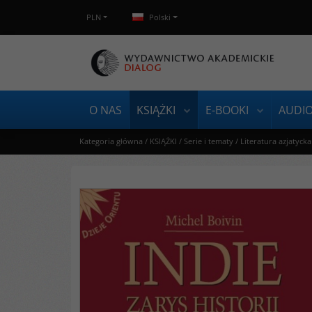
PLN
Polski
O NAS
KSIĄŻKI
E-BOOKI
AUDI
Kategoria główna
/
KSIĄŻKI
/
Serie i tematy
/
Literatura azjatycka