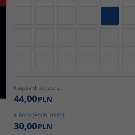
książka drukowana:
44,00
PLN
e-book (epub, mobi):
30,00
PLN