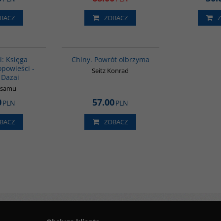
BACZ
ZOBACZ
G1004
G027
i: Księga
Chiny. Powrót olbrzyma
opowieści -
Seitz Konrad
Dazai
Osamu
0
57.00
PLN
PLN
BACZ
ZOBACZ