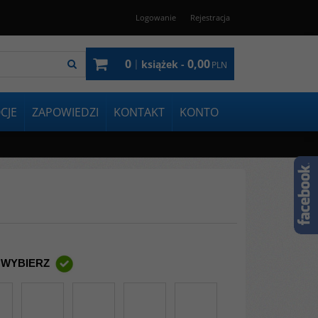
Logowanie
Rejestracja
0
0,00
|
książek -
PLN
CJE
ZAPOWIEDZI
KONTAKT
KONTO
 WYBIERZ