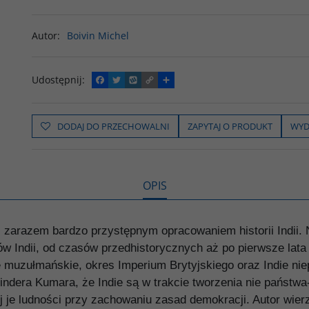
Autor
:
Boivin Michel
Udostępnij
:
F
T
W
C
P
a
w
y
o
o
c
i
k
p
d
e
t
o
y
z
b
t
p
L
i
DODAJ DO PRZECHOWALNI
ZAPYTAJ O PRODUKT
WYD
o
e
i
e
o
r
n
l
k
k
s
i
ę
OPIS
i zarazem bardzo przystępnym opracowaniem historii Indii. 
jów Indii, od czasów przedhistorycznych aż po pierwsze lata o
die muzułmańskie, okres Imperium Brytyjskiego oraz Indie ni
ndera Kumara, że Indie są w trakcie tworzenia nie państwa-n
 je ludności przy zachowaniu zasad demokracji. Autor wierz