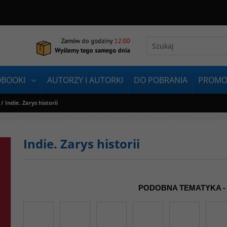
OBOOKI
AUTORZY I AUTORKI
DO POBRANIA
PROMO
/
Indie. Zarys historii
Indie. Zarys historii
PODOBNA TEMATYKA -