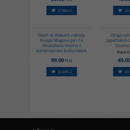
ZOBACZ
ZO
G1160
Skarb w słowach zaklęty.
Otogizosh
Księga Magana Jari Ce
japońskich 
Abubakara Imama z
Osamu 
komentarzem kulturowym
Dazai 
99.00
45.0
PLN
ZOBACZ
ZO