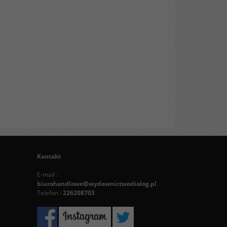
Kontakt
E-mail :
biurohandlowe@wydawnictwodialog.pl
Telefon :
226208703