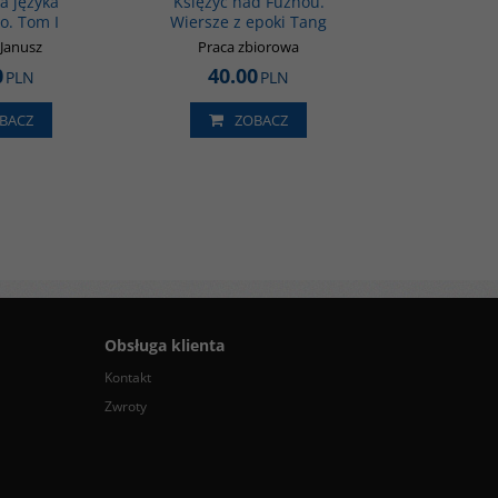
a języka
Księżyc nad Fuzhou.
o. Tom I
Wiersze z epoki Tang
 Janusz
Praca zbiorowa
0
40.00
PLN
PLN
BACZ
ZOBACZ
Obsługa klienta
Kontakt
Zwroty