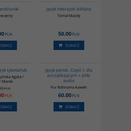
andżurski
Język hebrajski biblijny
ow Jerzy
Tomal Maciej
00
50.00
PLN
PLN
ZOBACZ
ZOBACZ
00600G
G364
PROMOCJA
BESTSELLER
zyk tybetański
Język perski. Część I: dla
początkujących + pliki
zyńska Agata /
audio
r Marek
Pur Rahnama Kaweh
00
PLN
00
60.00
PLN
PLN
ZOBACZ
ZOBACZ