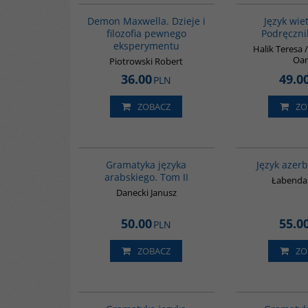
Demon Maxwella. Dzieje i
Język wie
filozofia pewnego
Podręcznik
eksperymentu
Halik Teresa
Oa
Piotrowski Robert
36.00
49.0
PLN
ZOBACZ
ZO
G071
Gramatyka języka
Język azer
arabskiego. Tom II
Łabenda
Danecki Janusz
50.00
55.0
PLN
ZOBACZ
ZO
00267G