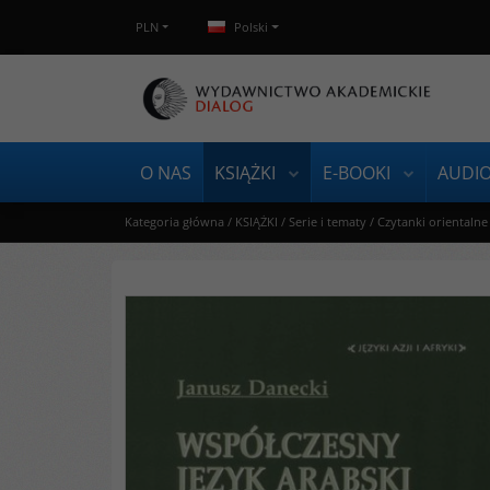
PLN
Polski
O NAS
KSIĄŻKI
E-BOOKI
AUDI
Kategoria główna
/
KSIĄŻKI
/
Serie i tematy
/
Czytanki orientalne