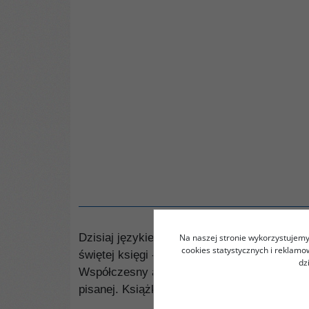
Dzisiaj językiem arabskim posługuje się ćwie
Na naszej stronie wykorzystujemy 
cookies statystycznych i reklam
świętej księgi - Koranu.
dz
Współczesny arabski występuje głównie w fo
pisanej. Książka zawiera krótki opis sytua