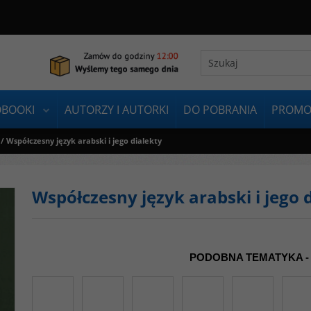
OBOOKI
AUTORZY I AUTORKI
DO POBRANIA
PROMO
/
Współczesny język arabski i jego dialekty
Współczesny język arabski i jego 
PODOBNA TEMATYKA -