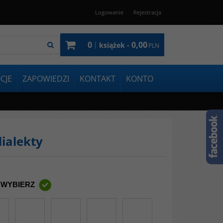
Logowanie
Rejestracja
0
0,00
|
książek -
PLN
CJE
ZAPOWIEDZI
KONTAKT
KONTO
dialekty
 WYBIERZ