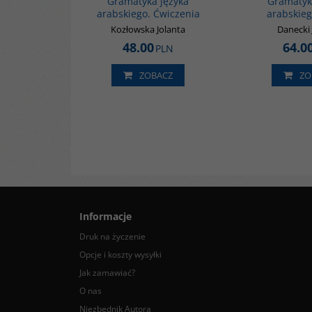
Gramatyka języka
Gramatyk
arabskiego. Ćwiczenia
arabskieg
Kozłowska Jolanta
Danecki
48.00
64.0
PLN
ZOBACZ
ZO
Informacje
Druk na życzenie
Opcje i koszty wysyłki
Jak zamawiać?
O nas
Niezbędnik Autora