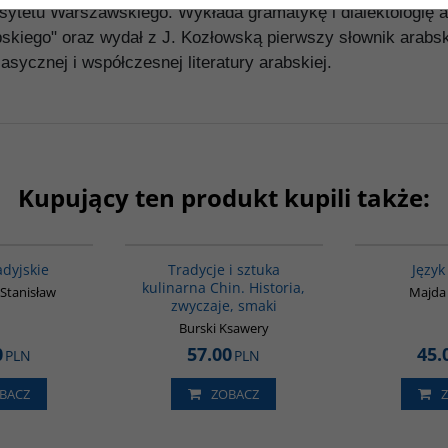
ytetu Warszawskiego. Wykłada gramatykę i dialektologię a
skiego" oraz wydał z J. Kozłowską pierwszy słownik arabsko
asycznej i współczesnej literatury arabskiej.
Kupujący ten produkt kupili także:
G137
G1124
adyjskie
Tradycje i sztuka
Język
kulinarna Chin. Historia,
 Stanisław
Majda
zwyczaje, smaki
Burski Ksawery
0
57.00
45.
PLN
PLN
BACZ
ZOBACZ
G136
G410