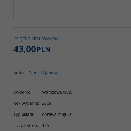
książka drukowana
43,00
PLN
Autor
:
Danecki Janusz
Wydanie
:
Warszawa wyd. II
Rok wydania
:
2009
Typ okładki
:
oprawa miękka
Liczba stron
:
185