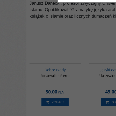
Janusz Danecki, profesor zwyczajny Uniwers
islamu. Opublikował "Gramatykę języka arab
książek o islamie oraz licznych tłumaczeń kl
G654
BESTSELLER
Dobre rządy
Języki cz
Rosanvallon Pierre
Piłaszewicz
50.00
49.0
PLN
ZOBACZ
ZO
G039