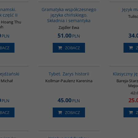
tnamski.
Gramatyka współczesnego
Język m
 część II
języka chińskiego.
Tulis
Składnia i semantyka
 / Hoang Thu
nh
Zajdler Ewa
0
51.00
34.
PLN
PLN
BACZ
ZOBACZ
G1215
G307
BESTSELLER
bejdżański
Tybet. Zarys historii
Klasyczny ję
 Michał
Kollmar-Paulenz Karenina
Bareja-Star
Mejo
42.
0
45.00
25.
PLN
PLN
BACZ
ZOBACZ
G070
G640
BESTSELLER