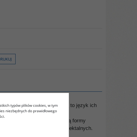
RUKUJ
im na co dzień, ponieważ jest to język ich
stkich typów plików cookies, w tym
kies niezbędnych do prawidłowego
ci.
się dialektami, które nie mają formy
nie najważniejszych form dialektalnych.