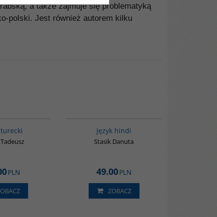
rabską, a także zajmuje się problematyką
-polski. Jest również autorem kilku
G134
G121
 turecki
Język hindi
 Tadeusz
Stasik Danuta
00
49.00
PLN
PLN
ZOBACZ
ZOBACZ
G127
G120