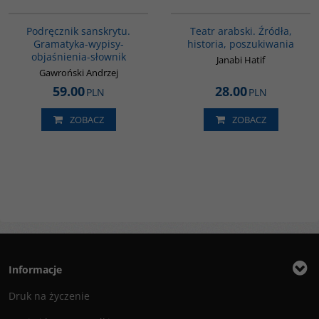
00279G
G559
Podręcznik sanskrytu.
Teatr arabski. Źródła,
Gramatyka-wypisy-
historia, poszukiwania
objaśnienia-słownik
Janabi Hatif
Gawroński Andrzej
59.00
28.00
PLN
PLN
ZOBACZ
ZOBACZ
Informacje
Druk na życzenie