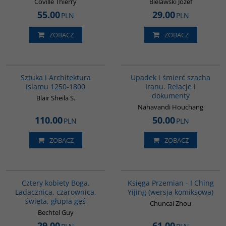
Coville Thierry
Bielawski Józef
55.00
29.00
PLN
PLN
ZOBACZ
ZOBACZ
G287
G314
Sztuka i Architektura
Upadek i śmierć szacha
Islamu 1250-1800
Iranu. Relacje i
dokumenty
Blair Sheila S.
Nahavandi Houchang
110.00
50.00
PLN
PLN
ZOBACZ
ZOBACZ
G402
G160
BESTSELLER
Cztery kobiety Boga.
Księga Przemian - I Ching
Ladacznica, czarownica,
Yijing (wersja komiksowa)
święta, głupia gęś
Chuncai Zhou
Bechtel Guy
29.00
61.00