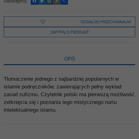
Udostępnij
:
F
T
W
C
P
a
w
y
o
o
c
i
k
p
d
e
t
o
y
z
b
t
p
L
i
DODAJ DO PRZECHOWALNI
o
e
i
e
o
r
n
l
ZAPYTAJ O PRODUKT
k
k
s
i
ę
OPIS
Tłumaczenie jednego z najbardziej popularnych w
islamie podręczników, zawierających pełny wykład
zasad sufizmu. Czytelnik polski ma pierwszą możliwość
zetknięcia się i poznania tego mistycznego nurtu
intelektualnego islamu.