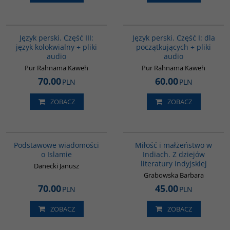
G131
G364
BESTSELLER
Język perski. Część III:
Język perski. Część I: dla
język kolokwialny + pliki
początkujących + pliki
audio
audio
Pur Rahnama Kaweh
Pur Rahnama Kaweh
70.00
60.00
PLN
PLN
ZOBACZ
ZOBACZ
00035G
G185
Podstawowe wiadomości
Miłość i małżeństwo w
o Islamie
Indiach. Z dziejów
literatury indyjskiej
Danecki Janusz
Grabowska Barbara
70.00
45.00
PLN
PLN
ZOBACZ
ZOBACZ