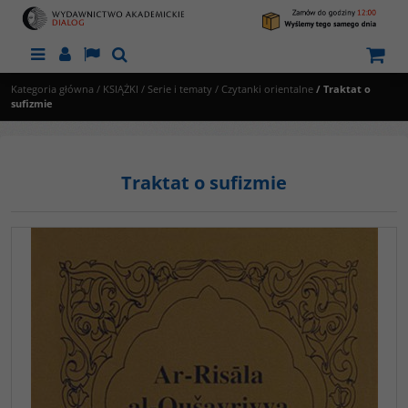
Menu
Panel
Lang
Szukaj
Kategoria główna
/
KSIĄŻKI
/
Serie i tematy
/
Czytanki orientalne
/
Traktat o
sufizmie
Traktat o sufizmie