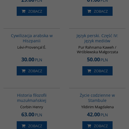
PLN
PLN
ZOBACZ
ZOBACZ
00020G
G132
Cywilizacja arabska w
Język perski. Część IV:
Hiszpanii
język mediów
Lévi-Provençal É.
Pur Rahnama Kaweh /
Wróblewska Małgorzata
30.00
50.00
PLN
PLN
ZOBACZ
ZOBACZ
G082
00074G
Historia filozofii
Życie codzienne w
muzułmańskiej
Stambule
Corbin Henry
Yildirim Magdalena
63.00
42.00
PLN
PLN
ZOBACZ
ZOBACZ