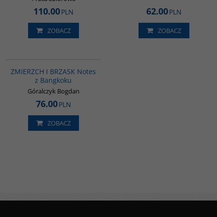
110.00
62.00
PLN
PLN
ZOBACZ
ZOBACZ
G1206
BESTSELLER
ZMIERZCH I BRZASK Notes
z Bangkoku
Góralczyk Bogdan
76.00
PLN
ZOBACZ