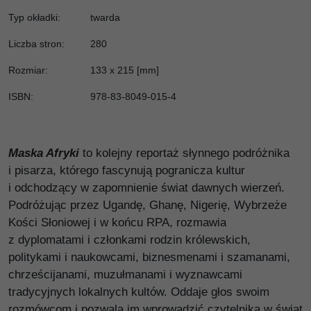
Typ okładki
:
twarda
Liczba stron
:
280
Rozmiar
:
133 x 215 [mm]
ISBN
:
978-83-8049-015-4
Maska Afryki
to kolejny reportaż słynnego podróżnika
i pisarza, którego fascynują pogranicza kultur
i odchodzący w zapomnienie świat dawnych wierzeń.
Podróżując przez Ugandę, Ghanę, Nigerię, Wybrzeże
Kości Słoniowej i w końcu RPA, rozmawia
z dyplomatami i członkami rodzin królewskich,
politykami i naukowcami, biznesmenami i szamanami,
chrześcijanami, muzułmanami i wyznawcami
tradycyjnych lokalnych kultów. Oddaje głos swoim
rozmówcom i pozwala im wprowadzić czytelnika w świat