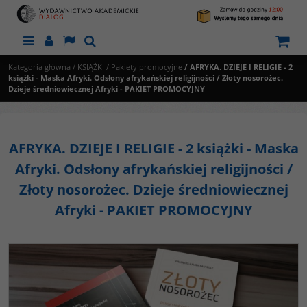
Menu
Panel
Lang
Szukaj
Kategoria główna
/
KSIĄŻKI
/
Pakiety promocyjne
/
AFRYKA. DZIEJE I RELIGIE - 2
książki - Maska Afryki. Odsłony afrykańskiej religijności / Złoty nosorożec.
Dzieje średniowiecznej Afryki - PAKIET PROMOCYJNY
AFRYKA. DZIEJE I RELIGIE - 2 książki - Maska
Afryki. Odsłony afrykańskiej religijności /
Złoty nosorożec. Dzieje średniowiecznej
Afryki - PAKIET PROMOCYJNY