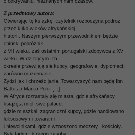
o odkrywaniu, nieznanych nam czasów.
Z przedmowy autora:
Otwierając tę książkę, czytelnik rozpoczyna podróż
przez kilka wieków afrykańskiej
historii. Naszym pierwszym przewodnikiem będzie
chiński podróżnik
z VII wieku, zaś ostatnim portugalski zdobywca z XV
wieku. W dzielącym ich
okresie przewijają się kupcy, geografowie, dyplomaci;
zarówno muzułmanie,
Żydzi jak i chrześcijanie. Towarzyszyć nam będą Ibn
Battuta i Marco Polo. [...]
W Afryce rozrastały się miasta, gdzie afrykańscy
książęta mieli swe pałace,
gdzie mieszkali zagraniczni kupcy, gdzie handlowano
luksusowymi towarami
i niewolnikami, gdzie wznoszono meczety i kościoły.
Była lądem, którego zasoby