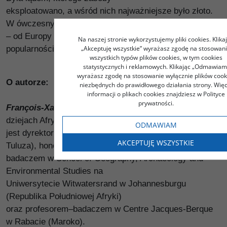
eksploatowano, a wśród nich najważniejsze było złoto.
W ówczesnym świecie
– od Europy aż po Chiny – Afryka cieszyła znaczną
Na naszej stronie wykorzystujemy pliki cookies. Klika
„Akceptuję wszystkie” wyrażasz zgodę na stosowan
popularnością.
wszystkich typów plików cookies, w tym cookies
statystycznych i reklamowych. Klikając „Odmawiam
wyrażasz zgodę na stosowanie wyłącznie plików cook
O autorze:
niezbędnych do prawidłowego działania strony. Więc
informacji o plikach cookies znajdziesz w Polityce
prywatności.
François-Xavier Fauvelle,
historyk specjalizujący się w
dziejach Afryki,
ODMAWIAM
jest dyrektorem badań w CNRS (laboratorium TRACES,
AKCEPTUJĘ WSZYSTKIE
Tuluza), honorowym
badaczem w School of Geography, Archaeology and
Environmental Studies na
Uniwersytecie Witwatersrand w Johannesburgu
(Republika Południowej Afryki)
oraz profesorem–badaczem w Centre Jacques-Berque
w Rabacie (Maroko).