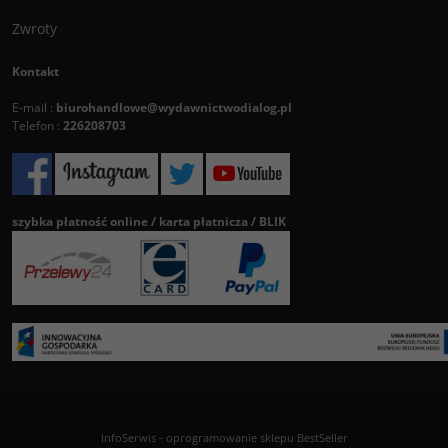
Zwroty
Kontakt
E-mail :
biurohandlowe@wydawnictwodialog.pl
Telefon :
226208703
szybka płatność online / karta płatnicza / BLIK
InfoSerwis
-
oprogramowanie sklepu BestSeller