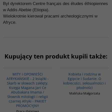
Był dyrektorem Centre français des études éthiopiennes
w Addis Abebie (Etiopia).
Wielokrotnie kierował pracami archeologicznymi w
Afryce.
Kupujący ten produkt kupili także:
PAG1169
G1196
BESTSELLER
BESTSELLER
MITY I OPOWIEŚCI
Kobieta i rodzina w
AFRYKAŃSKIE - 2 książki -
Egipcie i Sudanie. O
Skarb w słowach zaklęty.
kobiecości, seksualności i
Księga Magana Jari Ce
płodności
Abubakara Imama /
Malińska Małgorzata
Słownik mitologii i religii
czarnej Afryki - PAKIET
PROMOCYJNY
Praca zbiorowa