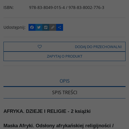
ISBN
:
978-83-8049-015-4 / 978-83-8002-776-3
Udostępnij
:
F
T
W
C
P
a
w
y
o
o
c
i
k
p
d
e
t
o
y
z
b
t
p
L
i
DODAJ DO PRZECHOWALNI
o
e
i
e
o
r
n
l
ZAPYTAJ O PRODUKT
k
k
s
i
ę
OPIS
SPIS TREŚCI
AFRYKA. DZIEJE I RELIGIE - 2 książki
Maska Afryki. Odsłony afrykańskiej religijności /