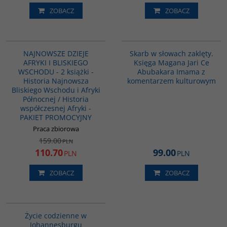
ZOBACZ
ZOBACZ
G1122
G1160
PROMOCJA
NAJNOWSZE DZIEJE
Skarb w słowach zaklęty.
AFRYKI I BLISKIEGO
Księga Magana Jari Ce
WSCHODU - 2 książki -
Abubakara Imama z
Historia Najnowsza
komentarzem kulturowym
Bliskiego Wschodu i Afryki
Północnej / Historia
współczesnej Afryki -
PAKIET PROMOCYJNY
Praca zbiorowa
159.00
PLN
110.70
99.00
PLN
PLN
ZOBACZ
ZOBACZ
00220G
Życie codzienne w
Johannesburgu