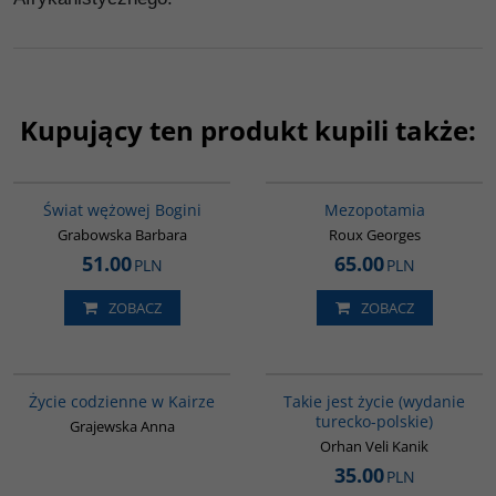
Kupujący ten produkt kupili także:
00160G
G181
BESTSELLER
Świat wężowej Bogini
Mezopotamia
Grabowska Barbara
Roux Georges
51.00
65.00
PLN
PLN
ZOBACZ
ZOBACZ
00284G
G825
Życie codzienne w Kairze
Takie jest życie (wydanie
turecko-polskie)
Grajewska Anna
Orhan Veli Kanik
35.00
PLN