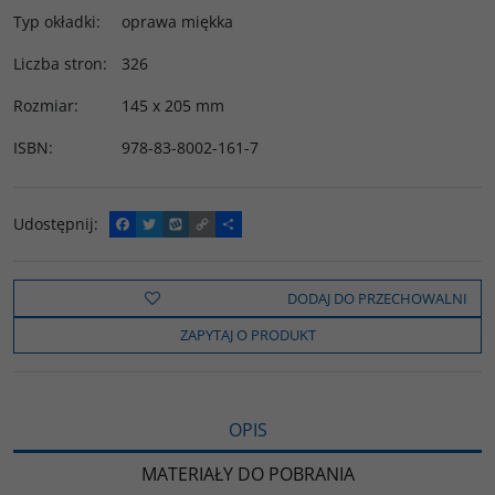
Typ okładki
:
oprawa miękka
Liczba stron
:
326
Rozmiar
:
145 x 205 mm
ISBN
:
978-83-8002-161-7
Udostępnij
:
F
T
W
C
P
a
w
y
o
o
c
i
k
p
d
e
t
o
y
z
b
t
p
L
i
DODAJ DO PRZECHOWALNI
o
e
i
e
o
r
n
l
ZAPYTAJ O PRODUKT
k
k
s
i
ę
OPIS
MATERIAŁY DO POBRANIA