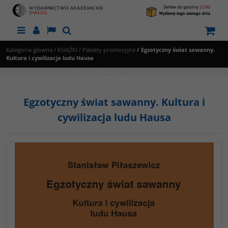
Menu
Panel
Lang
Szukaj
Kategoria główna
/
KSIĄŻKI
/
Pakiety promocyjne
/
Egzotyczny świat sawanny.
Kultura i cywilizacja ludu Hausa
Egzotyczny świat sawanny. Kultura i
cywilizacja ludu Hausa