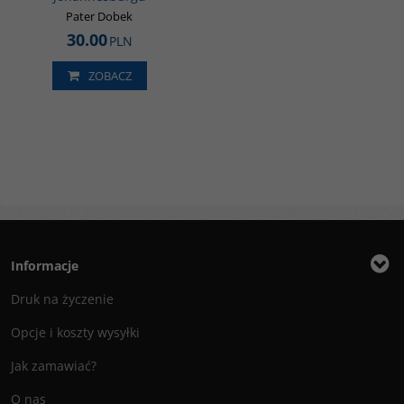
Pater Dobek
30.00
PLN
ZOBACZ
Informacje
Druk na życzenie
Opcje i koszty wysyłki
Jak zamawiać?
O nas