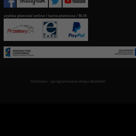
szybka płatność online / karta płatnicza / BLIK
InfoSerwis
-
oprogramowanie sklepu BestSeller