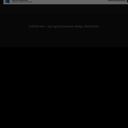
InfoSerwis
-
oprogramowanie sklepu BestSeller