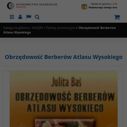
Menu
Panel
Lang
Szukaj
Kategoria główna
/
KSIĄŻKI
/
Pakiety promocyjne
/
Obrzędowość Berberów
Atlasu Wysokiego
Obrzędowość Berberów Atlasu Wysokiego