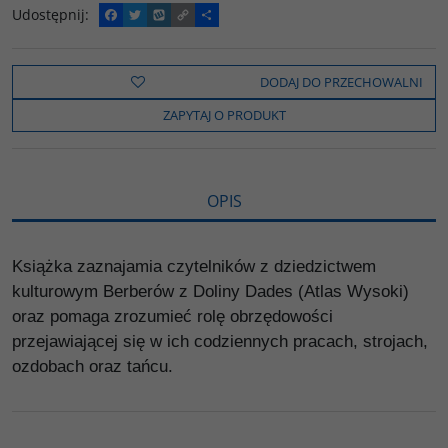
Udostępnij
:
F
T
W
C
P
a
w
y
o
o
c
i
k
p
d
e
t
o
y
z
b
t
p
L
i
DODAJ DO PRZECHOWALNI
o
e
i
e
o
r
n
l
ZAPYTAJ O PRODUKT
k
k
s
i
ę
OPIS
Książka zaznajamia czytelników z dziedzictwem
kulturowym Berberów z Doliny Dades (Atlas Wysoki)
oraz pomaga zrozumieć rolę obrzędowości
przejawiającej się w ich codziennych pracach, strojach,
ozdobach oraz tańcu.