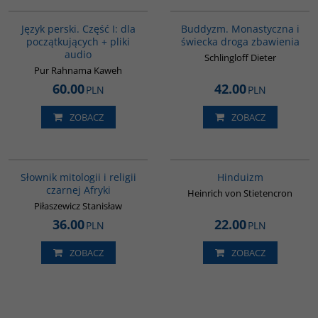
G364
00148G
BESTSELLER
Język perski. Część I: dla
Buddyzm. Monastyczna i
początkujących + pliki
świecka droga zbawienia
audio
Schlingloff Dieter
Pur Rahnama Kaweh
60.00
42.00
PLN
PLN
ZOBACZ
ZOBACZ
G439
00177G
Słownik mitologii i religii
Hinduizm
czarnej Afryki
Heinrich von Stietencron
Piłaszewicz Stanisław
36.00
22.00
PLN
PLN
ZOBACZ
ZOBACZ