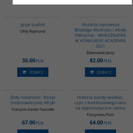
G546
G1039
BESTSELLER
Język suahili
Historia najnowsza
Bliskiego Wschodu i Afryki
Ohly Rajmund
Północnej - WYRÓŻNIENIE
W KONKURSIE ACADEMIA
2021
Zdanowski Jerzy
35.00
82.00
PLN
PLN
ZOBACZ
ZOBACZ
00310G
G1219
NOWOŚĆ
BESTSELLER
Złoty nosorożec. Dzieje
Historia pandy wielkiej,
średniowiecznej Afryki
czyli z bambusowego lasu
na dyplomatyczne salony
François-Xavier Fauvelle
Parzymies Piotr
67.00
64.00
PLN
PLN