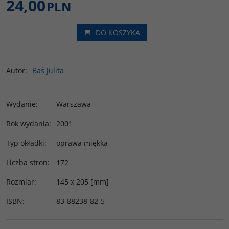
24,00
PLN
DO KOSZYKA
Autor
:
Baś Julita
Wydanie
:
Warszawa
Rok wydania
:
2001
Typ okładki
:
oprawa miękka
Liczba stron
:
172
Rozmiar
:
145 x 205 [mm]
ISBN
:
83-88238-82-5