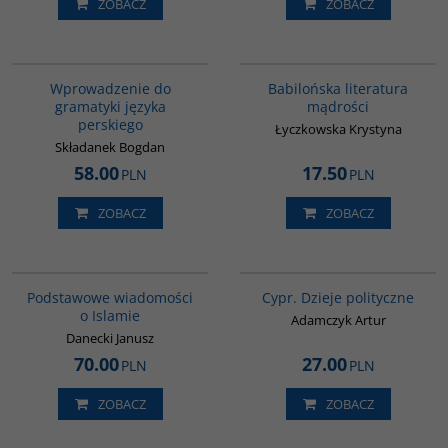
ZOBACZ
ZOBACZ
G448
00036G
Wprowadzenie do
Babilońska literatura
gramatyki języka
mądrości
perskiego
Łyczkowska Krystyna
Składanek Bogdan
58.00
17.50
PLN
PLN
ZOBACZ
ZOBACZ
00035G
G034
Podstawowe wiadomości
Cypr. Dzieje polityczne
o Islamie
Adamczyk Artur
Danecki Janusz
70.00
27.00
PLN
PLN
ZOBACZ
ZOBACZ