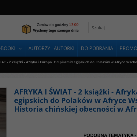
OBOOKI
AUTORZY I AUTORKI
DO POBRANIA
PROMO
AT - 2 książki - Afryka i Europa. Od piramid egipskich do Polaków w Afryce Wschodn
AFRYKA I ŚWIAT - 2 książki - Afry
egipskich do Polaków w Afryce Wsc
Historia chińskiej obecności w A
PODOBNA TEMATYKA -