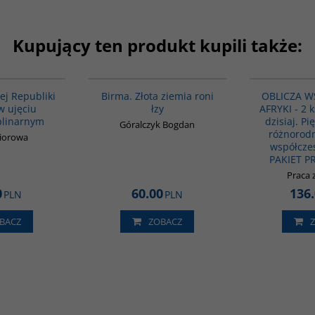
Kupujący ten produkt kupili także:
G1126
G1119
iej Republiki
Birma. Złota ziemia roni
OBLICZA W
w ujęciu
łzy
AFRYKI - 2 k
plinarnym
dzisiaj. Pi
Góralczyk Bogdan
różnorodn
biorowa
współczes
PAKIET 
Praca 
0
60.00
136
PLN
PLN
BACZ
ZOBACZ