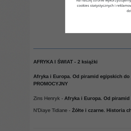
Na naszej stronie wykorzystujemy 
cookies statystycznych i reklam
dz
AFRYKA I ŚWIAT - 2 książki
Afryka i Europa. Od piramid egipskich do 
PROMOCYJNY
Zins Henryk -
Afryka i Europa. Od piramid
N'Diaye Tidiane
-
Żółte i czarne. Historia 