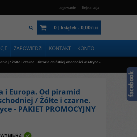
Logowanie
Rejestracja
0
0,00
|
książek -
PLN
CJE
ZAPOWIEDZI
KONTAKT
KONTO
iej / Żółte i czarne. Historia chińskiej obecności w Afryce -
ka i Europa. Od piramid
hodniej / Żółte i czarne.
fryce - PAKIET PROMOCYJNY
 WYBIERZ