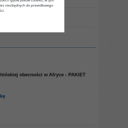
stkich typów plików cookies, w tym
kies niezbędnych do prawidłowego
ci.
RUKUJ
chińskiej obecności w Afryce - PAKIET
żkę