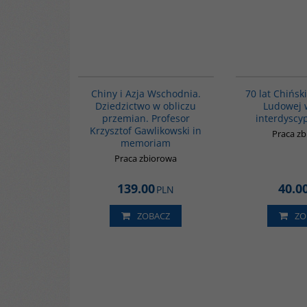
G1165
Chiny i Azja Wschodnia.
70 lat Chińsk
Dziedzictwo w obliczu
Ludowej 
przemian. Profesor
interdyscy
Krzysztof Gawlikowski in
Praca z
memoriam
Praca zbiorowa
139.00
40.0
PLN
ZOBACZ
ZO