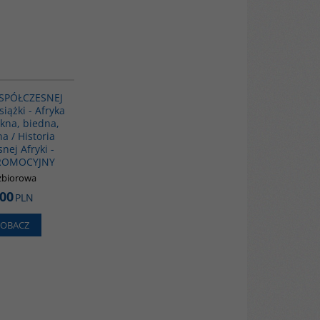
G1120
SPÓŁCZESNEJ
siążki - Afryka
ękna, biedna,
a / Historia
nej Afryki -
PROMOCYJNY
zbiorowa
.00
PLN
ZOBACZ