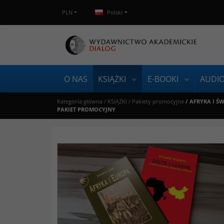
PLN
Polski
O NAS
KSIĄŻKI
E-BOOKI
AUDI
Kategoria główna
/
KSIĄŻKI
/
Pakiety promocyjne
/
AFRYKA I ŚWI
PAKIET PROMOCYJNY