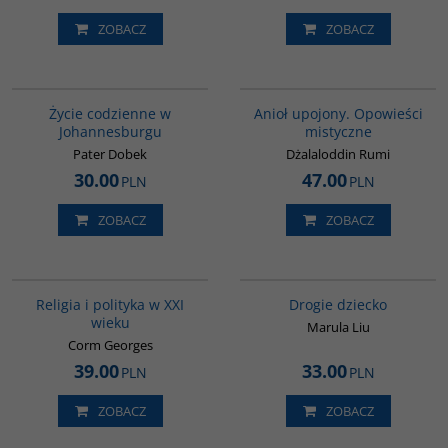
ZOBACZ
ZOBACZ
00220G
00137G
BESTSELLER
Życie codzienne w
Anioł upojony. Opowieści
Johannesburgu
mistyczne
Pater Dobek
Dżalaloddin Rumi
30.00
47.00
PLN
PLN
ZOBACZ
ZOBACZ
00104G
G1161
BESTSELLER
Religia i polityka w XXI
Drogie dziecko
wieku
Marula Liu
Corm Georges
39.00
33.00
PLN
PLN
ZOBACZ
ZOBACZ