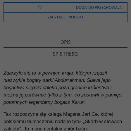
e
t
o
y
z
b
t
p
L
i
DODAJ DO PRZECHOWALNI
o
e
i
e
o
r
n
l
ZAPYTAJ O PRODUKT
k
k
s
i
ę
OPIS
SPIS TREŚCI
Zdarzyło się to w pewnym kraju, którym rządził
niezwykle bogaty sarki Abdurrahman. Sława jego
bogactwa sięgała daleko poza granice królestwa i
można ją porównać tylko z tym, co zostawił w pamięci
potomnych legendarny bogacz Karun.
Tak rozpoczyna się księga Magana Jari Ce, której
polskiemu tłumaczeniu nadano tytuł „Skarb w słowach
zaklęty”. To monumentalny zbiór baśni