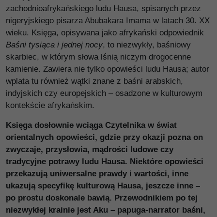
zachodnioafrykańskiego ludu Hausa, spisanych przez
nigeryjskiego pisarza Abubakara Imama w latach 30. XX
wieku. Księga, opisywana jako afrykański odpowiednik
Baśni tysiąca i jednej nocy
, to niezwykły, baśniowy
skarbiec, w którym słowa lśnią niczym drogocenne
kamienie. Zawiera nie tylko opowieści ludu Hausa; autor
wplata tu również wątki znane z baśni arabskich,
indyjskich czy europejskich – osadzone w kulturowym
kontekście afrykańskim.
Księga dosłownie wciąga Czytelnika w świat
orientalnych opowieści, gdzie przy okazji pozna on
zwyczaje, przysłowia, mądrości ludowe czy
tradycyjne potrawy ludu Hausa. Niektóre opowieści
przekazują uniwersalne prawdy i wartości, inne
ukazują specyfikę kulturową Hausa, jeszcze inne –
po prostu doskonale bawią. Przewodnikiem po tej
niezwykłej krainie jest Aku – papuga-narrator baśni,