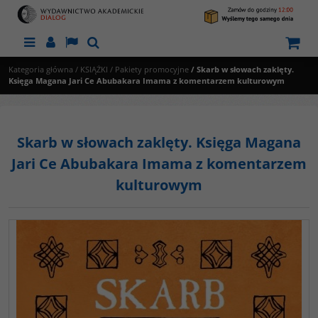
Menu
Panel
Lang
Szukaj
Kategoria główna
/
KSIĄŻKI
/
Pakiety promocyjne
/
Skarb w słowach zaklęty.
Księga Magana Jari Ce Abubakara Imama z komentarzem kulturowym
Skarb w słowach zaklęty. Księga Magana
Jari Ce Abubakara Imama z komentarzem
kulturowym