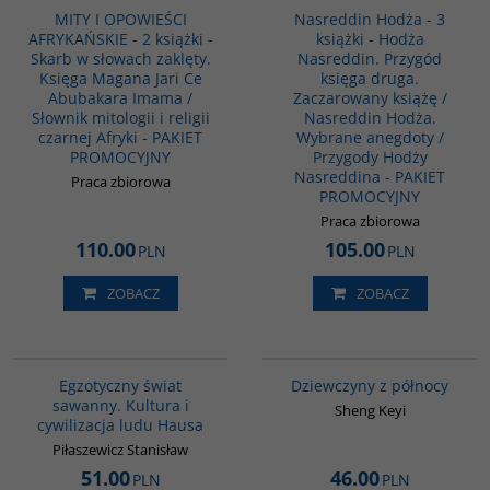
MITY I OPOWIEŚCI
Nasreddin Hodża - 3
AFRYKAŃSKIE - 2 książki -
książki - Hodża
Skarb w słowach zaklęty.
Nasreddin. Przygód
Księga Magana Jari Ce
księga druga.
Abubakara Imama /
Zaczarowany książę /
Słownik mitologii i religii
Nasreddin Hodża.
czarnej Afryki - PAKIET
Wybrane anegdoty /
PROMOCYJNY
Przygody Hodży
Nasreddina - PAKIET
Praca zbiorowa
PROMOCYJNY
Praca zbiorowa
110.00
105.00
PLN
PLN
ZOBACZ
ZOBACZ
00152G
G1171
BESTSELLER
Egzotyczny świat
Dziewczyny z północy
sawanny. Kultura i
Sheng Keyi
cywilizacja ludu Hausa
Piłaszewicz Stanisław
51.00
46.00
PLN
PLN