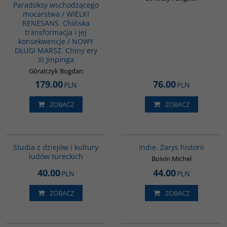
Paradoksy wschodzącego
mocarstwa / WIELKI
RENESANS. Chińska
transformacja i jej
konsekwencje / NOWY
DŁUGI MARSZ. Chiny ery
Xi Jinpinga
Góralczyk Bogdan
179.00
76.00
PLN
PLN
ZOBACZ
ZOBACZ
G279
G108
Studia z dziejów i kultury
Indie. Zarys historii
ludów tureckich
Boivin Michel
40.00
44.00
PLN
PLN
ZOBACZ
ZOBACZ
PAG1169
G1130