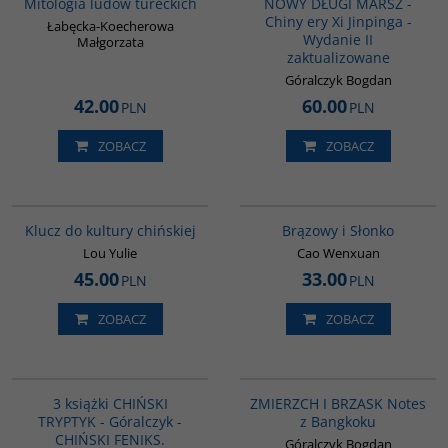
Mitologia ludów tureckich
NOWY DŁUGI MARSZ -
Chiny ery Xi Jinpinga -
Łabęcka-Koecherowa
Wydanie II
Małgorzata
zaktualizowane
Góralczyk Bogdan
42.00
60.00
PLN
PLN
ZOBACZ
ZOBACZ
G1172
00311G
BESTSELLER
Klucz do kultury chińskiej
Brązowy i Słonko
Lou Yulie
Cao Wenxuan
45.00
33.00
PLN
PLN
ZOBACZ
ZOBACZ
G1178
G1206
BESTSELLER
3 książki CHIŃSKI
ZMIERZCH I BRZASK Notes
TRYPTYK - Góralczyk -
z Bangkoku
CHIŃSKI FENIKS.
Góralczyk Bogdan