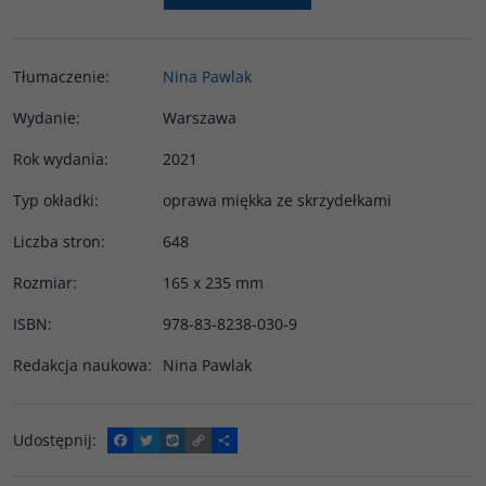
Tłumaczenie
:
Nina Pawlak
Wydanie
:
Warszawa
Rok wydania
:
2021
Typ okładki
:
oprawa miękka ze skrzydełkami
Liczba stron
:
648
Rozmiar
:
165 x 235 mm
ISBN
:
978-83-8238-030-9
Redakcja naukowa
:
Nina Pawlak
Udostępnij
:
F
T
W
C
P
a
w
y
o
o
c
i
k
p
d