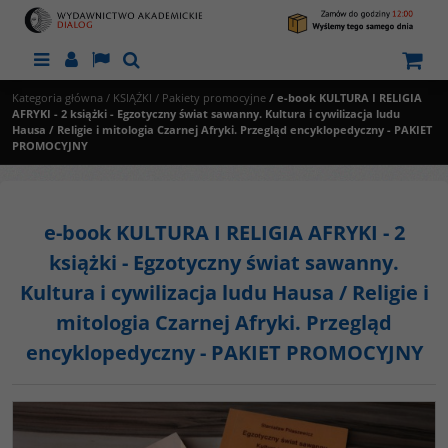
Menu
Panel
Lang
Szukaj
Kategoria główna
/
KSIĄŻKI
/
Pakiety promocyjne
/
e-book KULTURA I RELIGIA
AFRYKI - 2 książki - Egzotyczny świat sawanny. Kultura i cywilizacja ludu
Hausa / Religie i mitologia Czarnej Afryki. Przegląd encyklopedyczny - PAKIET
PROMOCYJNY
e-book KULTURA I RELIGIA AFRYKI - 2
książki - Egzotyczny świat sawanny.
Kultura i cywilizacja ludu Hausa / Religie i
mitologia Czarnej Afryki. Przegląd
encyklopedyczny - PAKIET PROMOCYJNY