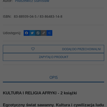
Autor
:
Piłaszewicz Stanisław
ISBN
:
83-88939-04-5 / 83-86483-14-8
Udostępnij
:
F
T
W
C
P
a
w
y
o
o
c
i
k
p
d
e
t
o
y
z
b
t
p
L
i
DODAJ DO PRZECHOWALNI
o
e
i
e
o
r
n
l
ZAPYTAJ O PRODUKT
k
k
s
i
ę
OPIS
KULTURA I RELIGIA AFRYKI - 2 książki
Egzotyczny świat sawanny. Kultura i cywilizacja ludu