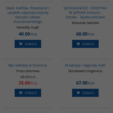
BESTSELLER
BESTSELLER
Dwór Kalifów. Powstanie i
SEKSUALNOŚĆ I EROTYKA
upadek najpotężniejszej
W JAPONII Kultura -
dynastii świata
Sztuka - Społeczeństwo
muzułmańskiego
Matusiak Gabriela
Keneddy Hugh
40.00
60.00
PLN
PLN
ZOBACZ
ZOBACZ
G020
00199G
PROMOCJA
Być kobietą w Oriencie
Pradzieje i legendy Indii
Praca zbiorowa
Słuszkiewicz Eugeniusz
48.00
PLN
25.00
67.00
PLN
PLN
ZOBACZ
ZOBACZ
G351
00071G