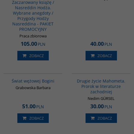
Zaczarowany książę /
Nasreddin Hodża.
Wybrane anegdoty /
Przygody Hodży
Nasreddina - PAKIET
PROMOCYJNY
Praca zbiorowa
105.00
40.00
PLN
PLN
ZOBACZ
ZOBACZ
00160G
G1027
Świat wężowej Bogini
Drugie życie Mahometa.
Prorok w literaturze
Grabowska Barbara
zachodniej
Nedim GÜRSEL
51.00
30.00
PLN
PLN
ZOBACZ
ZOBACZ
00173G
G1217