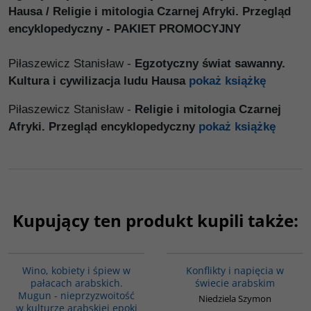
Hausa / Religie i mitologia Czarnej Afryki. Przegląd
encyklopedyczny - PAKIET PROMOCYJNY
Piłaszewicz Stanisław -
Egzotyczny świat sawanny.
Kultura i cywilizacja ludu Hausa
pokaż książkę
Piłaszewicz Stanisław -
Religie i mitologia Czarnej
Afryki. Przegląd encyklopedyczny
pokaż książkę
Kupujący ten produkt kupili także:
G323
00023G
Wino, kobiety i śpiew w
Konflikty i napięcia w
pałacach arabskich.
świecie arabskim
Mugun - nieprzyzwoitość
Niedziela Szymon
w kulturze arabskiej epoki