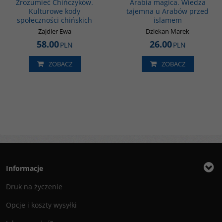
Zrozumieć Chińczyków.
Arabia magica. Wiedza
Kulturowe kody
tajemna u Arabów przed
społeczności chińskich
islamem
Zajdler Ewa
Dziekan Marek
58.00
26.00
PLN
PLN
ZOBACZ
ZOBACZ
Informacje
Druk na życzenie
Opcje i koszty wysyłki