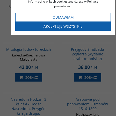
PROMOCYJNY
informacji o plikach cookies znajdziesz w Polityce
Piłaszewicz Stanisław
prywatności.
Rurarz Joanna P. / Ogarek-
Czoj Halina
100.00
36.00
ODMAWIAM
PLN
PLN
AKCEPTUJĘ WSZYSTKIE
ZOBACZ
ZOBACZ
G549
G365
BESTSELLER
Mitologia ludów tureckich
Przygody Sindbada
Żeglarza (wydanie
Łabęcka-Koecherowa
arabsko-polskie)
Małgorzata
42.00
36.00
PLN
PLN
ZOBACZ
ZOBACZ
G1130
G011
Nasreddin Hodża - 3
Arabowie pod
książki - Hodża
panowaniem Osmanów
Nasreddin. Przygód
1516-1800
księga druga.
Hathaway Jane