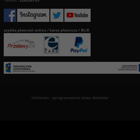
Telefon :
226208703
szybka płatność online / karta płatnicza / BLIK
InfoSerwis
-
oprogramowanie sklepu BestSeller