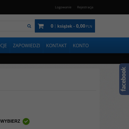
Logowanie
Rejestracja
0
0,00
|
książek -
PLN
CJE
ZAPOWIEDZI
KONTAKT
KONTO
 WYBIERZ