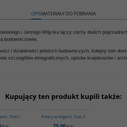
k
k
s
i
ę
OPIS
MATERIAŁY DO POBRANIA
owskiego i Jerzego Wójcika łączy cechy dwóch poprzednich 
zą budowniczowie.
i i działalności polskich budowniczych, kolejny tom dostarc
e szczegółów etnograficznych, opisów krajobrazów i archi
Kupujący ten produkt kupili także:
G552
G553
erii. Tom I
Polacy w Nigerii. Tom II
0
25.00
PLN
PLN