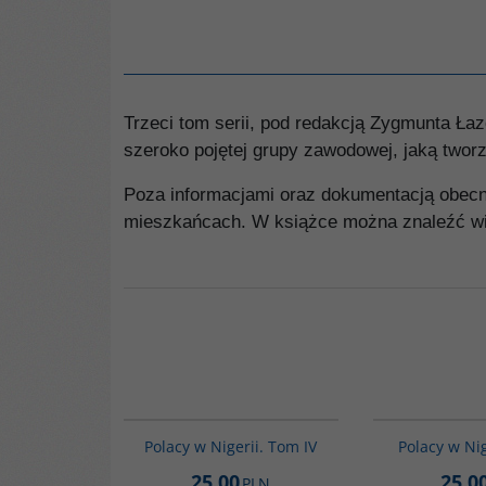
Trzeci tom serii, pod redakcją Zygmunta Łaz
szeroko pojętej grupy zawodowej, jaką twor
Poza informacjami oraz dokumentacją obecnośc
mieszkańcach. W książce można znaleźć wiel
G528
Polacy w Nigerii. Tom IV
Polacy w Nig
25.00
25.0
PLN