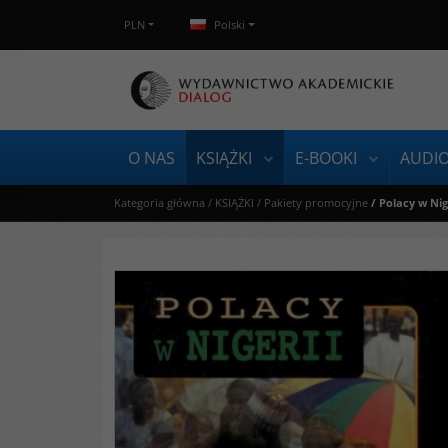
PLN
Polski
O NAS
KSIĄŻKI
E-BOOKI
AUDI
Kategoria główna
/
KSIĄŻKI
/
Pakiety promocyjne
/
Polacy w Nige