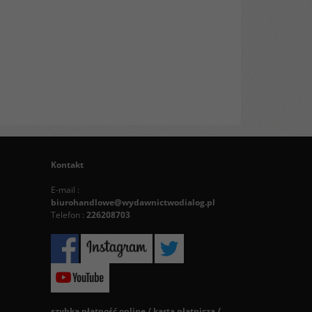
Kontakt
E-mail :
biurohandlowe@wydawnictwodialog.pl
Telefon :
226208703
szybka płatność online / karta płatnicza /