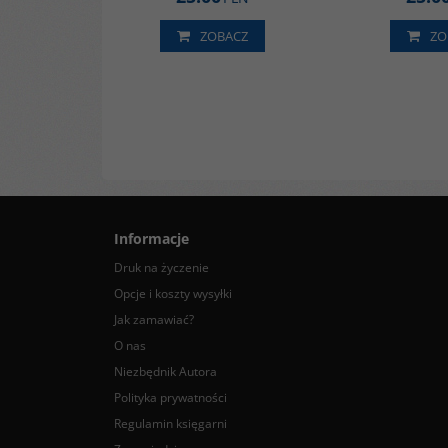
ZOBACZ
ZO
Informacje
Druk na życzenie
Opcje i koszty wysyłki
Jak zamawiać?
O nas
Niezbędnik Autora
Polityka prywatności
Regulamin księgarni