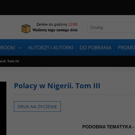
OBOOKI
AUTORZY I AUTORKI
DO POBRANIA
PROMO
rii. Tom III
Polacy w Nigerii. Tom III
DRUK NA ŻYCZENIE
PODOBNA TEMATYKA -