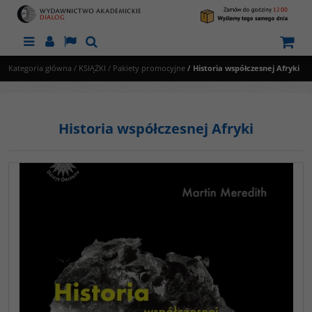
Menu
Panel
Lang
Szukaj
Kategoria główna
/
KSIĄŻKI
/
Pakiety promocyjne
/
Historia współczesnej Afryki
Historia współczesnej Afryki