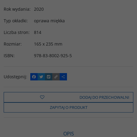
Rok wydania
:
2020
Typ okładki
:
oprawa miękka
Liczba stron
:
814
Rozmiar
:
165 x 235 mm
ISBN
:
978-83-8002-925-5
Udostępnij
:
F
T
W
C
P
a
w
y
o
o
c
i
k
p
d
e
t
o
y
z
b
t
p
L
i
DODAJ DO PRZECHOWALNI
o
e
i
e
o
r
n
l
ZAPYTAJ O PRODUKT
k
k
s
i
ę
OPIS