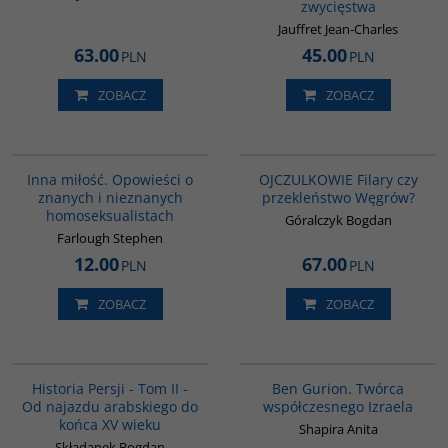
zwycięstwa
Jauffret Jean-Charles
63.00
45.00
PLN
PLN
ZOBACZ
ZOBACZ
G110
G1211
BESTSELLER
Inna miłość. Opowieści o
OJCZULKOWIE Filary czy
znanych i nieznanych
przekleństwo Węgrów?
homoseksualistach
Góralczyk Bogdan
Farlough Stephen
12.00
67.00
PLN
PLN
ZOBACZ
ZOBACZ
00044G
00304G
Historia Persji - Tom II -
Ben Gurion. Twórca
Od najazdu arabskiego do
współczesnego Izraela
końca XV wieku
Shapira Anita
Składanek Bogdan