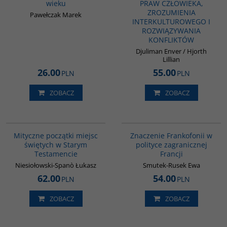
wieku
PRAW CZŁOWIEKA,
ZROZUMIENIA
Pawełczak Marek
INTERKULTUROWEGO I
ROZWIĄZYWANIA
KONFLIKTÓW
Djuliman Enver / Hjorth
Lillian
26.00
55.00
PLN
PLN
ZOBACZ
ZOBACZ
G1187
G1019
Mityczne początki miejsc
Znaczenie Frankofonii w
świętych w Starym
polityce zagranicznej
Testamencie
Francji
Niesiołowski-Spanò Łukasz
Smutek-Rusek Ewa
62.00
54.00
PLN
PLN
ZOBACZ
ZOBACZ
G1052
G461