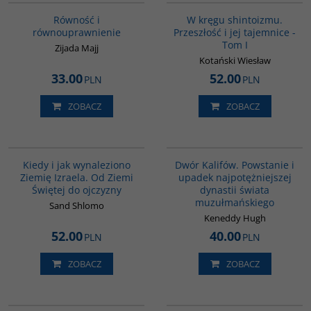
Równość i
W kręgu shintoizmu.
równouprawnienie
Przeszłość i jej tajemnice -
Tom I
Zijada Majj
Kotański Wiesław
33.00
52.00
PLN
PLN
ZOBACZ
ZOBACZ
00086G
00173G
BESTSELLER
Kiedy i jak wynaleziono
Dwór Kalifów. Powstanie i
Ziemię Izraela. Od Ziemi
upadek najpotężniejszej
Świętej do ojczyzny
dynastii świata
muzułmańskiego
Sand Shlomo
Keneddy Hugh
52.00
40.00
PLN
PLN
ZOBACZ
ZOBACZ
G1126
G181