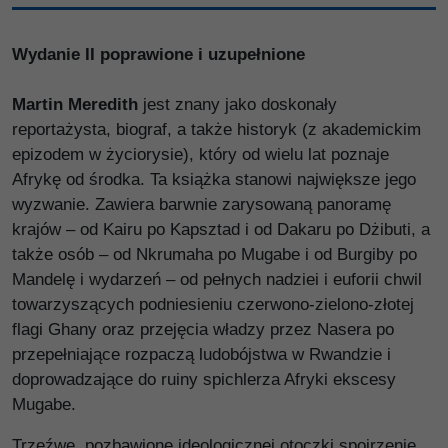
Wydanie II poprawione i uzupełnione
Martin Meredith
jest znany jako doskonały
reportażysta, biograf, a także historyk (z akademickim
epizodem w życiorysie), który od wielu lat poznaje
Afrykę od środka. Ta książka stanowi największe jego
wyzwanie. Zawiera barwnie zarysowaną panoramę
krajów – od Kairu po Kapsztad i od Dakaru po Dżibuti, a
także osób – od Nkrumaha po Mugabe i od Burgiby po
Mandelę i wydarzeń – od pełnych nadziei i euforii chwil
towarzyszących podniesieniu czerwono-zielono-złotej
flagi Ghany oraz przejęcia władzy przez Nasera po
przepełniające rozpaczą ludobójstwa w Rwandzie i
doprowadzające do ruiny spichlerza Afryki ekscesy
Mugabe.
Trzeźwe, pozbawione ideologicznej otoczki spojrzenie