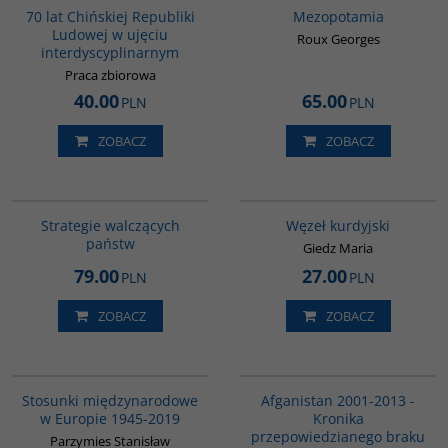
BESTSELLER
70 lat Chińskiej Republiki
Mezopotamia
Ludowej w ujęciu
Roux Georges
interdyscyplinarnym
Praca zbiorowa
40.00
65.00
PLN
PLN
ZOBACZ
ZOBACZ
G1200
00216G
BESTSELLER
Strategie walczących
Węzeł kurdyjski
państw
Giedz Maria
79.00
27.00
PLN
PLN
ZOBACZ
ZOBACZ
G1034
00098G
Stosunki międzynarodowe
Afganistan 2001-2013 -
w Europie 1945-2019
Kronika
przepowiedzianego braku
Parzymies Stanisław