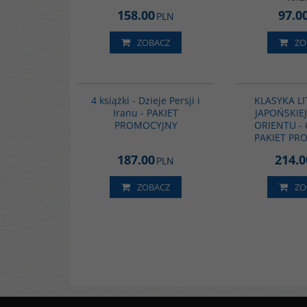
158.00
97.0
PLN
ZOBACZ
ZO
GPA05
4 książki - Dzieje Persji i
KLASYKA L
Iranu - PAKIET
JAPOŃSKIEJ
PROMOCYJNY
ORIENTU - 6
PAKIET PR
187.00
214.0
PLN
ZOBACZ
ZO