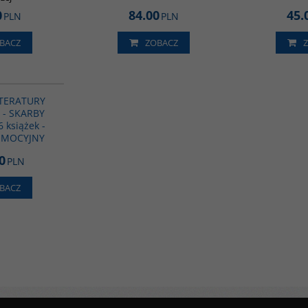
0
84.00
45.
PLN
PLN
BACZ
ZOBACZ
PAG1040
ITERATURY
 - SKARBY
 książek -
OMOCYJNY
0
PLN
BACZ