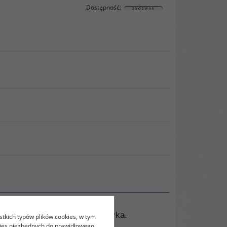
Dostępność
:
uje ten kraj i globalna polityka.
stkich typów plików cookies, w tym
kies niezbędnych do prawidłowego