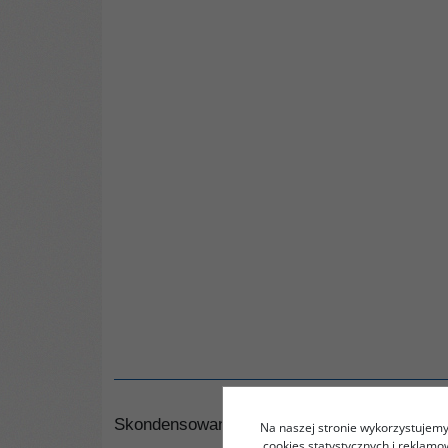
Skondensowana wiedza o współczesnych China
Na naszej stronie wykorzystujemy 
cookies statystycznych i reklam