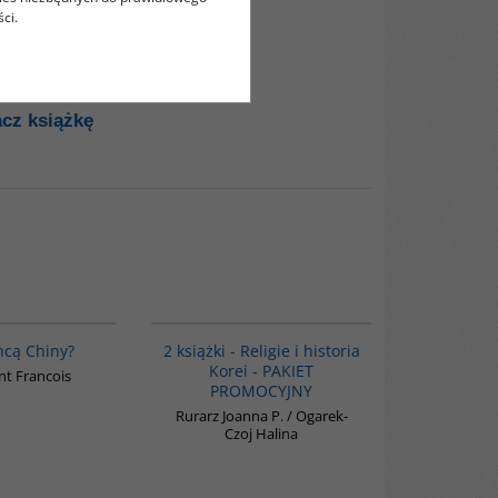
ci.
cz książkę
00235G
PAG1012
hcą Chiny?
2 książki - Religie i historia
Korei - PAKIET
t Francois
PROMOCYJNY
Rurarz Joanna P. / Ogarek-
Czoj Halina