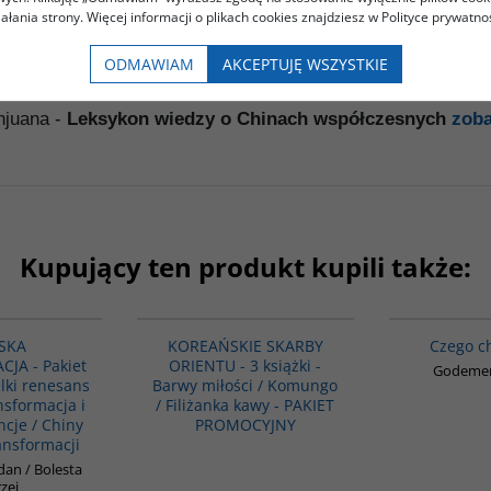
iałania strony. Więcej informacji o plikach cookies znajdziesz w Polityce prywatnoś
na Chin
zobacz książkę
ODMAWIAM
AKCEPTUJĘ WSZYSTKIE
acz książkę
njuana -
Leksykon wiedzy o Chinach współczesnych
zoba
Kupujący ten produkt kupili także:
PAG1086
PAG1029
SKA
KOREAŃSKIE SKARBY
Czego c
JA - Pakiet
ORIENTU - 3 książki -
Godemen
elki renesans
Barwy miłości / Komungo
nsformacja i
/ Filiżanka kawy - PAKIET
ncje / Chiny
PROMOCYJNY
ansformacji
dan / Bolesta
zej