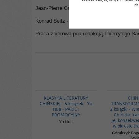
dz
Jean-Pierre Cabestan -
Polityka zagranicz
Konrad Seitz -
Chiny. Powrót olbrzyma
zob
Praca zbiorowa pod redakcją Thierry'ego Sa
PAG1011
KLASYKA LITERATURY
CHIŃ
CHIŃSKIEJ - 5 książek - Yu
TRANSFORMAC
Hua - PAKIET
2 książki - Wi
PROMOCYJNY
- Chińska tra
jej konsekwe
Yu Hua
w okresie tr
Góralczyk Bog
Andr