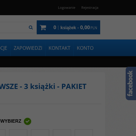
Logowanie
Rejestracja
0
0,00
|
książek -
PLN
CJE
ZAPOWIEDZI
KONTAKT
KONTO
SZE - 3 książki - PAKIET
 WYBIERZ