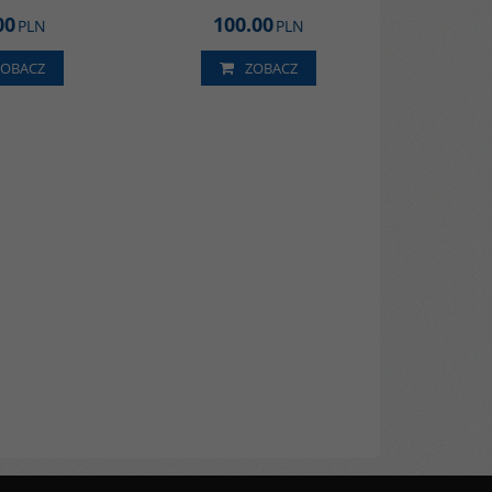
00
100.00
PLN
PLN
ZOBACZ
ZOBACZ