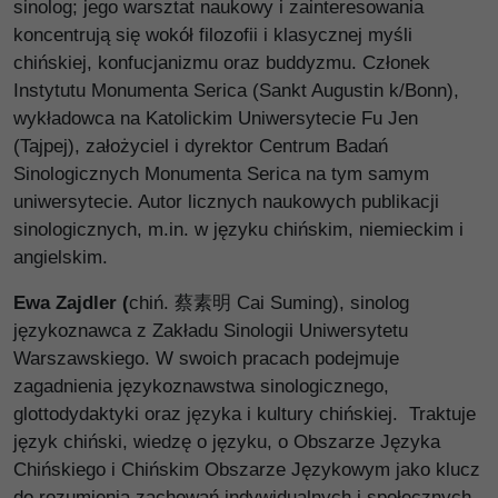
sinolog; jego warsztat naukowy i zainteresowania
koncentrują się wokół filozofii i klasycznej myśli
chińskiej, konfucjanizmu oraz buddyzmu. Członek
Instytutu Monumenta Serica (Sankt Augustin k/Bonn),
wykładowca na Katolickim Uniwersytecie Fu Jen
(Tajpej), założyciel i dyrektor Centrum Badań
Sinologicznych Monumenta Serica na tym samym
uniwersytecie. Autor licznych naukowych publikacji
sinologicznych, m.in. w języku chińskim, niemieckim i
angielskim.
Ewa Zajdler (
chiń. 蔡素明 Cai Suming), sinolog
językoznawca z Zakładu Sinologii Uniwersytetu
Warszawskiego. W swoich pracach podejmuje
zagadnienia językoznawstwa sinologicznego,
glottodydaktyki oraz języka i kultury chińskiej. Traktuje
język chiński, wiedzę o języku, o Obszarze Języka
Chińskiego i Chińskim Obszarze Językowym jako klucz
do rozumienia zachowań indywidualnych i społecznych,