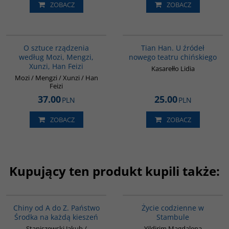
ZOBACZ
ZOBACZ
G588
G561
O sztuce rządzenia
Tian Han. U źródeł
według Mozi, Mengzi,
nowego teatru chińskiego
Xunzi, Han Feizi
Kasarełło Lidia
Mozi / Mengzi / Xunzi / Han
Feizi
37.00
25.00
PLN
PLN
ZOBACZ
ZOBACZ
Kupujący ten produkt kupili także:
G023
00074G
Chiny od A do Z. Państwo
Życie codzienne w
Środka na każdą kieszeń
Stambule
Staniszewski Jakub /
Yildirim Magdalena