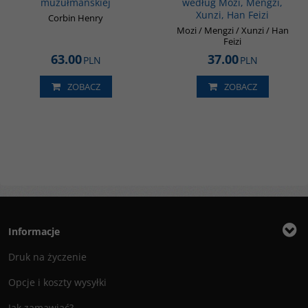
muzułmańskiej
według Mozi, Mengzi,
Xunzi, Han Feizi
Corbin Henry
Mozi / Mengzi / Xunzi / Han
Feizi
63.00
37.00
PLN
PLN
ZOBACZ
ZOBACZ
Informacje
Druk na życzenie
Opcje i koszty wysyłki
Jak zamawiać?