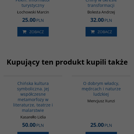
turystyczny
transformacji
Łochowski Marcin
Bolesta Andrzej
25.00
32.00
PLN
PLN
ZOBACZ
ZOBACZ
Kupujący ten produkt kupili także
G028
00196G
Chińska kultura
O dobrym władcy,
symboliczna. Jej
mędrcach i naturze
współczesne
ludzkiej
metamorfozy w
Mencjusz Xunzi
literaturze, teatrze i
malarstwie
Kasarełło Lidia
50.00
25.00
PLN
PLN