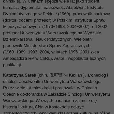
chińskiej. W Chinach spędził wiele lat jako student,
tłumacz, dyplomata i naukowiec. Absolwent Instytutu
Dyplomatycznego w Pekinie (1960), pracownik naukowy
(doktor, docent, profesor) w Polskim Instytucie Spraw
Międzynarodowych (1970−1993, 2004−2007), od 2002
profesor Uniwersytetu Warszawskiego na Wydziale
Dziennikarstwa i Nauk Politycznych. Wieloletni
pracownik Ministerstwa Spraw Zagranicznych
(1960−1969, 1993−2004, w latach 1995−2001 z-ca
Ambasadora RP w ChRL). Autor i współautor licznych
publikacji.
Katarzyna Sarek
(chiń. 倪可賢 Ni Kexian ), archeolog i
sinolog, absolwentka Uniwersytetu Warszawskiego.
Przez wiele lat mieszkała i pracowała w Chinach.
Obecnie doktorantka w Zakładzie Sinologii Uniwersytetu
Warszawskiego. W swych badaniach zajmuje się
historią i kulturą Chin w kontekście odkryć
archeologicznych, wpływem klasycznej kultury na różne