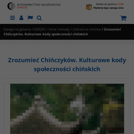
Menu
Panel
Lang
Szukaj
Kategoria główna
/
KSIĄŻKI
/
Serie i tematy
/
Literatura chińska
/
Zrozumieć
Chińczyków. Kulturowe kody społeczności chińskich
Zrozumieć Chińczyków. Kulturowe kody
społeczności chińskich