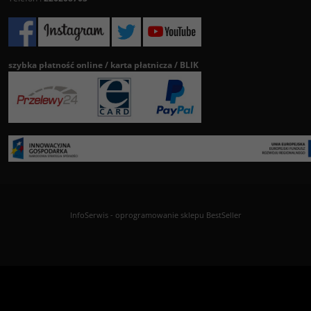
szybka płatność online / karta płatnicza / BLIK
InfoSerwis
-
oprogramowanie sklepu BestSeller