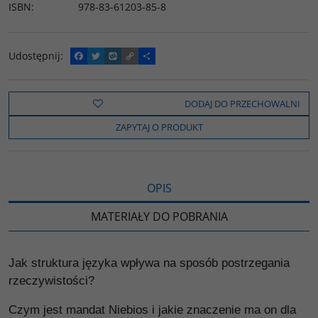
ISBN
:
978-83-61203-85-8
Udostępnij
:
F
T
W
C
P
a
w
y
o
o
c
i
k
p
d
e
t
o
y
z
b
t
p
L
i
DODAJ DO PRZECHOWALNI
o
e
i
e
o
r
n
l
ZAPYTAJ O PRODUKT
k
k
s
i
ę
OPIS
MATERIAŁY DO POBRANIA
Jak struktura języka wpływa na sposób postrzegania
rzeczywistości?
Czym jest mandat Niebios i jakie znaczenie ma on dla