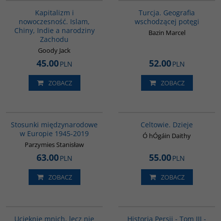
Kapitalizm i
Turcja. Geografia
nowoczesność. Islam,
wschodzącej potęgi
Chiny, Indie a narodziny
Bazin Marcel
Zachodu
Goody Jack
45.00
52.00
PLN
PLN
ZOBACZ
ZOBACZ
G1034
G021
Stosunki międzynarodowe
Celtowie. Dzieje
w Europie 1945-2019
Ó hÓgáin Daithy
Parzymies Stanisław
63.00
55.00
PLN
PLN
ZOBACZ
ZOBACZ
G308
00045G
BESTSELLER
Ucieknie mnich, lecz nie
Historia Persji - Tom III -