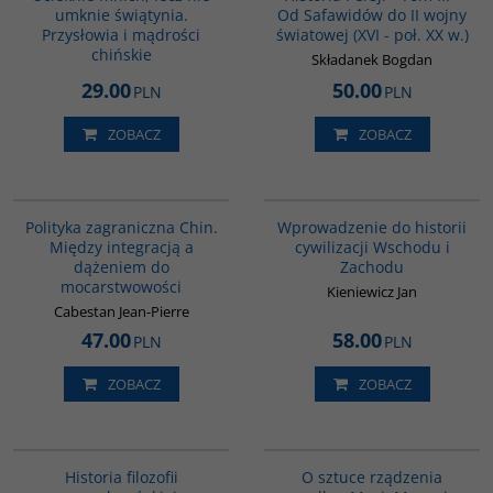
umknie świątynia.
Od Safawidów do II wojny
Przysłowia i mądrości
światowej (XVI - poł. XX w.)
chińskie
Składanek Bogdan
29.00
50.00
PLN
PLN
ZOBACZ
ZOBACZ
00093G
G329
Polityka zagraniczna Chin.
Wprowadzenie do historii
Między integracją a
cywilizacji Wschodu i
dążeniem do
Zachodu
mocarstwowości
Kieniewicz Jan
Cabestan Jean-Pierre
47.00
58.00
PLN
PLN
ZOBACZ
ZOBACZ
G082
G588
Historia filozofii
O sztuce rządzenia