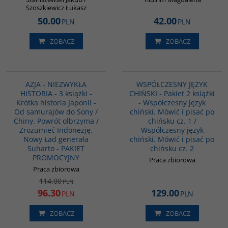
Szoszkiewicz Łukasz
50.00
42.00
PLN
PLN
ZOBACZ
ZOBACZ
GPA08
PAG1091
PROMOCJA
AZJA - NIEZWYKŁA
WSPÓŁCZESNY JĘZYK
HISTORIA - 3 książki -
CHIŃSKI - Pakiet 2 książki
Krótka historia Japonii -
- Współczesny język
Od samurajów do Sony /
chiński. Mówić i pisać po
Chiny. Powrót olbrzyma /
chińsku cz. 1 /
Zrozumieć Indonezję.
Współczesny język
Nowy Ład generała
chiński. Mówić i pisać po
Suharto - PAKIET
chińsku cz. 2
PROMOCYJNY
Praca zbiorowa
Praca zbiorowa
114.00
PLN
96.30
129.00
PLN
PLN
ZOBACZ
ZOBACZ