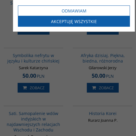
Stanów Zjednoczonych
Kim Tongin
Martel Frédéric
ODMAWIAM
43.00
35.00
PLN
PLN
AKCEPTUJĘ WSZYSTKIE
ZOBACZ
ZOBACZ
00232G
00028G
Symbolika nefrytu w
Afryka dzisiaj. Piękna,
języku i kulturze chińskiej
biedna, różnorodna
Sarek Katarzyna
Gilarowski Jerzy
50.00
50.00
PLN
PLN
ZOBACZ
ZOBACZ
G262
00016G
BESTSELLER
Sati. Samopalenie wdów
Historia Korei
indyjskich w
Rurarz Joanna P.
najdawniejszych relacjach
Wschodu i Zachodu