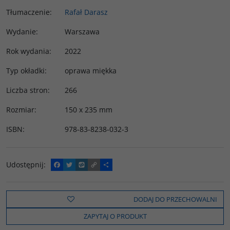
Tłumaczenie
:
Rafał Darasz
Wydanie
:
Warszawa
Rok wydania
:
2022
Typ okładki
:
oprawa miękka
Liczba stron
:
266
Rozmiar
:
150 x 235 mm
ISBN
:
978-83-8238-032-3
Udostępnij
:
F
T
W
C
P
a
w
y
o
o
c
i
k
p
d
e
t
o
y
z
b
t
p
L
i
DODAJ DO PRZECHOWALNI
o
e
i
e
o
r
n
l
ZAPYTAJ O PRODUKT
k
k
s