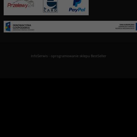
InfoSerwis
-
oprogramowanie sklepu BestSeller