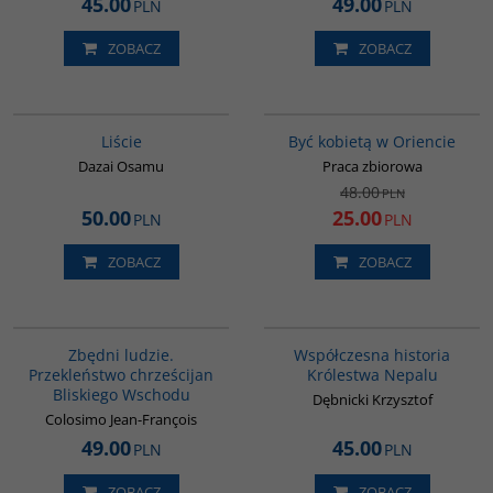
45.00
49.00
PLN
PLN
ZOBACZ
ZOBACZ
G1174
G020
PROMOCJA
Liście
Być kobietą w Oriencie
Dazai Osamu
Praca zbiorowa
48.00
PLN
50.00
25.00
PLN
PLN
ZOBACZ
ZOBACZ
00292G
G331
Zbędni ludzie.
Współczesna historia
Przekleństwo chrześcijan
Królestwa Nepalu
Bliskiego Wschodu
Dębnicki Krzysztof
Colosimo Jean-François
49.00
45.00
PLN
PLN
ZOBACZ
ZOBACZ