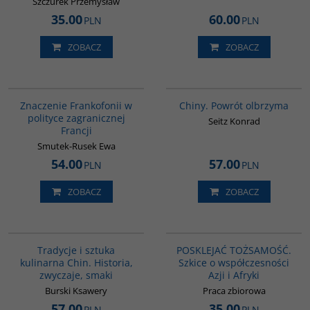
Szczurek Przemysław
35.00
60.00
PLN
PLN
ZOBACZ
ZOBACZ
G1019
G027
Znaczenie Frankofonii w
Chiny. Powrót olbrzyma
polityce zagranicznej
Seitz Konrad
Francji
Smutek-Rusek Ewa
54.00
57.00
PLN
PLN
ZOBACZ
ZOBACZ
G1124
G1166
Tradycje i sztuka
POSKLEJAĆ TOŻSAMOŚĆ.
kulinarna Chin. Historia,
Szkice o współczesności
zwyczaje, smaki
Azji i Afryki
Burski Ksawery
Praca zbiorowa
57.00
35.00
PLN
PLN