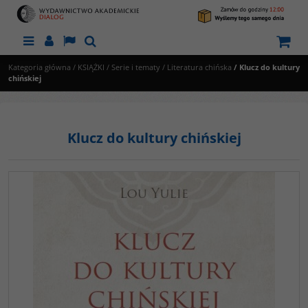
Menu
Panel
Lang
Szukaj
Kategoria główna
/
KSIĄŻKI
/
Serie i tematy
/
Literatura chińska
/
Klucz do kultury
chińskiej
Klucz do kultury chińskiej