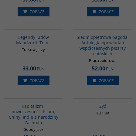
ZOBACZ
ZOBACZ
G518
G1017
Legendy ludów
Siedmiopiętrowa pagoda.
Mandżurii. Tom I
Antologia opowiadań
współczesnych pisarzy
Tulisow Jerzy
chińskich
Praca zbiorowa
33.00
52.00
PLN
PLN
ZOBACZ
ZOBACZ
G139
G827
Kapitalizm i
Żyć
nowoczesność. Islam,
Yu Hua
Chiny, Indie a narodziny
Zachodu
Goody Jack