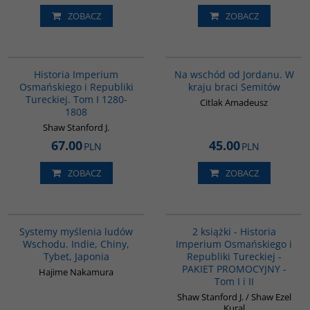
ZOBACZ
ZOBACZ
00092G
G583
Historia Imperium
Na wschód od Jordanu. W
Osmańskiego i Republiki
kraju braci Semitów
Tureckiej. Tom I 1280-
Citlak Amadeusz
1808
Shaw Stanford J.
67.00
45.00
PLN
PLN
ZOBACZ
ZOBACZ
G6014
PAG1006
BESTSELLER
Systemy myślenia ludów
2 książki - Historia
Wschodu. Indie, Chiny,
Imperium Osmańskiego i
Tybet, Japonia
Republiki Tureckiej -
PAKIET PROMOCYJNY -
Hajime Nakamura
Tom I i II
Shaw Stanford J. / Shaw Ezel
Kural