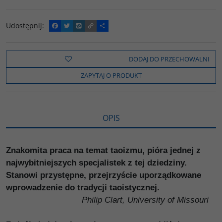
Udostępnij
:
F
T
W
C
P
a
w
y
o
o
c
i
k
p
d
e
t
o
y
z
b
t
p
L
i
DODAJ DO PRZECHOWALNI
o
e
i
e
o
r
n
l
ZAPYTAJ O PRODUKT
k
k
s
i
ę
OPIS
Znakomita praca na temat taoizmu, pióra jednej z
najwybitniejszych specjalistek z tej dziedziny.
Stanowi przystępne, przejrzyście uporządkowane
wprowadzenie do tradycji taoistycznej.
Philip Clart, University of Missouri