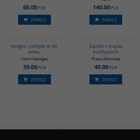
60.00
140.00
PLN
PLN
ZOBACZ
ZOBACZ
00104G
00068G
Religia i polityka w XXI
Zapiski z krajów
wieku
buddyjskich
Corm Georges
Praca zbiorowa
39.00
40.00
PLN
PLN
ZOBACZ
ZOBACZ