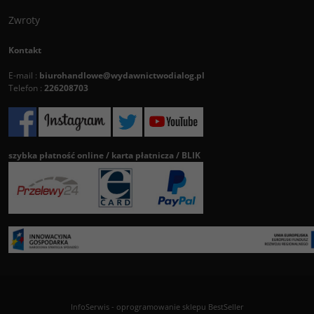
Zwroty
Kontakt
E-mail :
biurohandlowe@wydawnictwodialog.pl
Telefon :
226208703
szybka płatność online / karta płatnicza / BLIK
InfoSerwis
-
oprogramowanie sklepu BestSeller