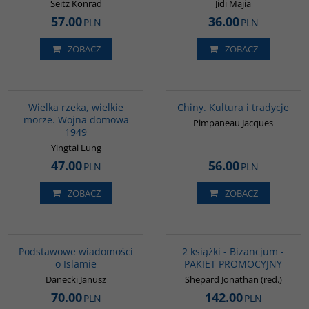
Seitz Konrad
Jidi Majia
57.00
36.00
PLN
PLN
ZOBACZ
ZOBACZ
G621
00258G
Wielka rzeka, wielkie
Chiny. Kultura i tradycje
morze. Wojna domowa
Pimpaneau Jacques
1949
Yingtai Lung
47.00
56.00
PLN
PLN
ZOBACZ
ZOBACZ
00035G
GPA50
BESTSELLER
Podstawowe wiadomości
2 książki - Bizancjum -
o Islamie
PAKIET PROMOCYJNY
Danecki Janusz
Shepard Jonathan (red.)
70.00
142.00
PLN
PLN