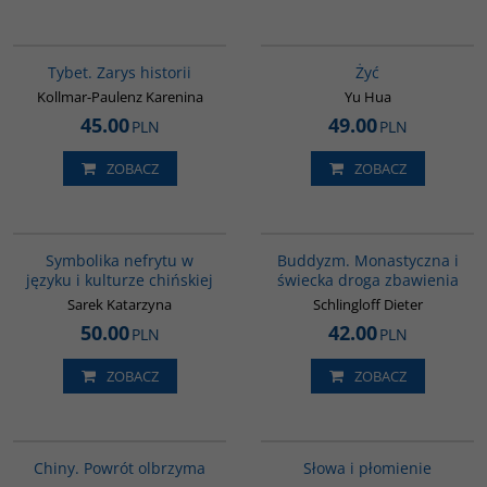
G307
G827
Tybet. Zarys historii
Żyć
Kollmar-Paulenz Karenina
Yu Hua
45.00
49.00
PLN
PLN
ZOBACZ
ZOBACZ
00232G
00148G
Symbolika nefrytu w
Buddyzm. Monastyczna i
języku i kulturze chińskiej
świecka droga zbawienia
Sarek Katarzyna
Schlingloff Dieter
50.00
42.00
PLN
PLN
ZOBACZ
ZOBACZ
G027
G590
Chiny. Powrót olbrzyma
Słowa i płomienie