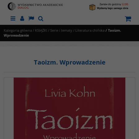
Menu
Panel
Lang
Szukaj
Kategoria główna
/
KSIĄŻKI
/
Serie i tematy
/
Literatura chińska
/
Taoizm.
Wprowadzenie
Taoizm. Wprowadzenie