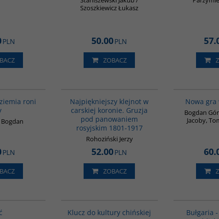
Staniszewski Jakub /
Parzymie
Szoszkiewicz Łukasz
0
50.00
57.
PLN
PLN
BACZ
ZOBACZ
G1119
00308G
 ziemia roni
Najpiękniejszy klejnot w
Nowa gra 
y
carskiej koronie. Gruzja
Bogdan Góra
pod panowaniem
Jacoby, To
k Bogdan
rosyjskim 1801-1917
Rohoziński Jerzy
0
52.00
60.
PLN
PLN
BACZ
ZOBACZ
G827
G1172
BESTSELLER
ć
Klucz do kultury chińskiej
Bułgaria -