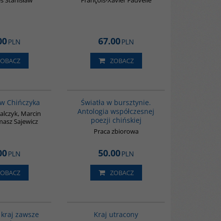
s Stanisław
François-Xavier Fauvelle
00
67.00
PLN
PLN
ZOBACZ
ZOBACZ
G1205
G1131
BESTSELLER
w Chińczyka
Światła w bursztynie.
Antologia współczesnej
lczyk, Marcin
poezji chińskiej
masz Sajewicz
Praca zbiorowa
00
50.00
PLN
PLN
ZOBACZ
ZOBACZ
G1185
G1199
 kraj zawsze
Kraj utracony