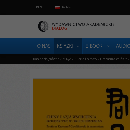
PLN
Polski
O NAS
KSIĄŻKI
E-BOOKI
AUDI
Kategoria główna
/
KSIĄŻKI
/
Serie i tematy
/
Literatura chińska
/