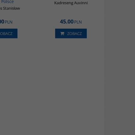
i Polsce
Kadreseng Auvinni
s Stanisław
00
45.00
PLN
PLN
ZOBACZ
ZOBACZ