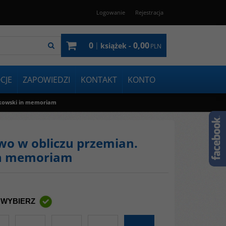
Logowanie
Rejestracja
0
0,00
|
książek -
PLN
CJE
ZAPOWIEDZI
KONTAKT
KONTO
likowski in memoriam
two w obliczu przemian.
 in memoriam
 WYBIERZ