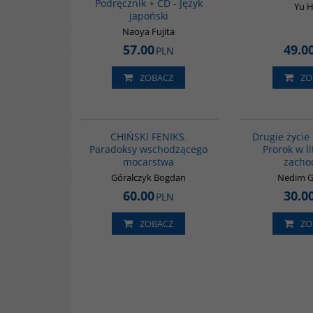
Podręcznik + CD - Język
Yu 
japoński
Naoya Fujita
57.00
49.0
PLN
ZOBACZ
ZO
G1177
BESTSELLER
CHIŃSKI FENIKS.
Drugie życi
Paradoksy wschodzącego
Prorok w l
mocarstwa
zacho
Góralczyk Bogdan
Nedim 
60.00
30.0
PLN
ZOBACZ
ZO