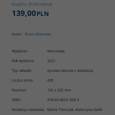
książka drukowana:
139,00
PLN
Autor
:
Praca zbiorowa
Wydanie
:
Warszawa
Rok wydania
:
2021
Typ okładki
:
oprawa twarda z obwolutą
Liczba stron
:
428
Rozmiar
:
165 x 235 mm
ISBN
:
978-83-8002-958-3
Redakcja naukowa
:
Marta Tomczak, Katarzyna Golik