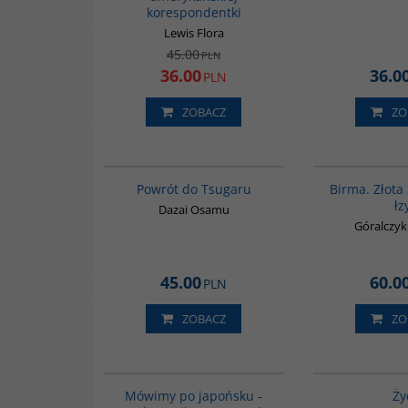
korespondentki
Lewis Flora
45.00
PLN
36.00
36.0
PLN
ZOBACZ
ZO
G1209
BESTSELLER
Powrót do Tsugaru
Birma. Złota
łz
Dazai Osamu
Góralczy
45.00
60.0
PLN
ZOBACZ
ZO
G187
Mówimy po japońsku -
Ży