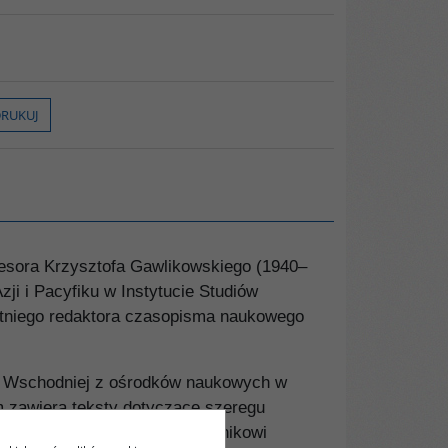
RUKUJ
ofesora Krzysztofa Gawlikowskiego (1940–
ji i Pacyfiku w Instytucie Studiów
letniego redaktora czasopisma naukowego
ji Wschodniej z ośrodków naukowych w
om zawiera teksty dotyczące szeregu
a tym samym polskiemu czytelnikowi