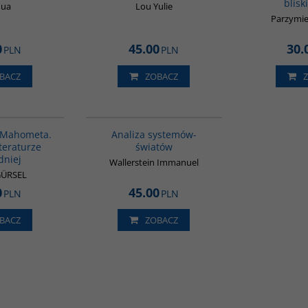
blisk
Hua
Lou Yulie
Parzymie
0
45.00
30.
PLN
PLN
BACZ
ZOBACZ
G1027
00049G
BESTSELLER
e Mahometa.
Analiza systemów-
iteraturze
światów
dniej
Wallerstein Immanuel
GÜRSEL
0
45.00
PLN
PLN
BACZ
ZOBACZ