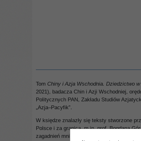
Tom
Chiny i Azja Wschodnia. Dziedzictwo w
2021), badacza Chin i Azji Wschodniej, oręd
Politycznych PAN, Zakładu Studiów Azjatyc
„Azja–Pacyfik”.
W księdze znalazły się teksty stworzone p
Polsce i za granicą, m.in. prof. Bogdana Gór
zagadnień mniej znanych i niemających szer