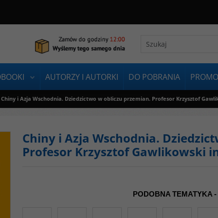
OBOOKI
AUTORZY I AUTORKI
DO POBRANIA
PROMO
Chiny i Azja Wschodnia. Dziedzictwo w obliczu przemian. Profesor Krzysztof Gaw
Chiny i Azja Wschodnia. Dziedzic
Profesor Krzysztof Gawlikowski
PODOBNA TEMATYKA -