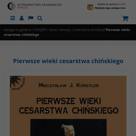
Menu
Panel
Lang
Szukaj
Kategoria główna
/
KSIĄŻKI
/
Serie i tematy
/
Literatura chińska
/
Pierwsze wieki
cesarstwa chińskiego
Pierwsze wieki cesarstwa chińskiego