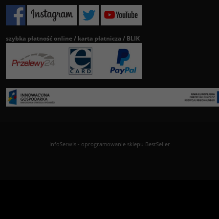
szybka płatność online / karta płatnicza / BLIK
InfoSerwis
-
oprogramowanie sklepu BestSeller