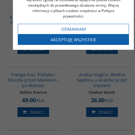
niezbędnych do prawidłowego działania strony. Więcej
G158
00301G
informacji o plikach cookies znajdziesz w Polityce
prywatności.
Krótka historia Japonii -
Nie mam wrogów
Od samurajów do Sony
Liu Xiaobo
ODMAWIAM
Andressen Curtis
50.00
43.00
PLN
PLN
AKCEPTUJĘ WSZYSTKIE
ZOBACZ
ZOBACZ
G304
00071G
Trwoga mas. Polityka i
Arabia magica. Wiedza
filozofia przed Marksem i
tajemna u Arabów przed
po Marksie
islamem
Balibar Etienne
Dziekan Marek
69.00
26.00
PLN
PLN
ZOBACZ
ZOBACZ
00239G
PA26