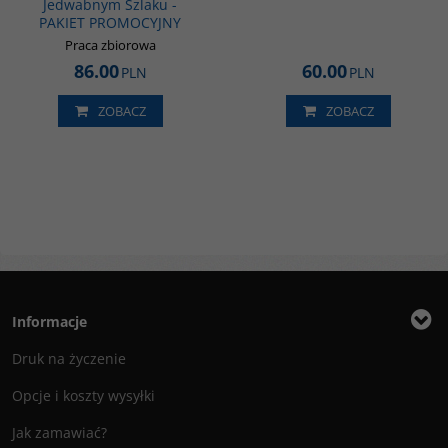
Jedwabnym Szlaku -
PAKIET PROMOCYJNY
Praca zbiorowa
86.00
60.00
PLN
PLN
ZOBACZ
ZOBACZ
Informacje
Druk na życzenie
Opcje i koszty wysyłki
Jak zamawiać?