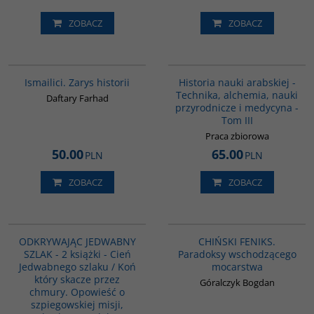
ZOBACZ
ZOBACZ
G115
G094
Ismailici. Zarys historii
Historia nauki arabskiej -
Technika, alchemia, nauki
Daftary Farhad
przyrodnicze i medycyna -
Tom III
Praca zbiorowa
50.00
65.00
PLN
PLN
ZOBACZ
ZOBACZ
PAG1139
G1177
BESTSELLER
ODKRYWAJĄC JEDWABNY
CHIŃSKI FENIKS.
SZLAK - 2 książki - Cień
Paradoksy wschodzącego
Jedwabnego szlaku / Koń
mocarstwa
który skacze przez
Góralczyk Bogdan
chmury. Opowieść o
szpiegowskiej misji,