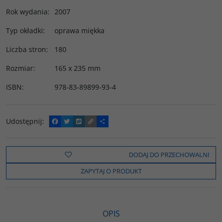
Rok wydania
:
2007
Typ okładki
:
oprawa miękka
Liczba stron
:
180
Rozmiar
:
165 x 235 mm
ISBN
:
978-83-89899-93-4
Udostępnij
:
F
T
W
C
P
a
w
y
o
o
c
i
k
p
d
e
t
o
y
z
b
t
p
L
i
DODAJ DO PRZECHOWALNI
o
e
i
e
o
r
n
l
ZAPYTAJ O PRODUKT
k
k
s
i
ę
OPIS