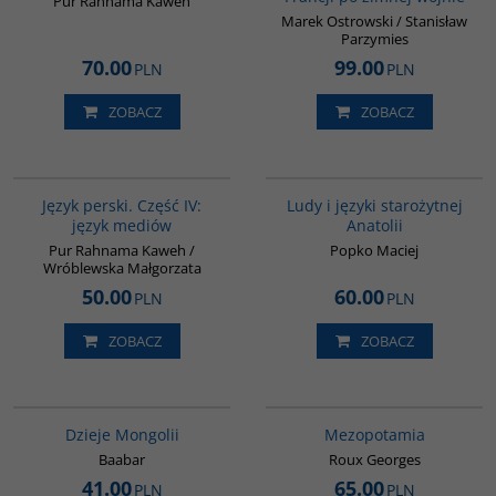
Pur Rahnama Kaweh
Marek Ostrowski / Stanisław
Parzymies
70.00
99.00
PLN
PLN
ZOBACZ
ZOBACZ
G132
00050G
Język perski. Część IV:
Ludy i języki starożytnej
język mediów
Anatolii
Pur Rahnama Kaweh /
Popko Maciej
Wróblewska Małgorzata
50.00
60.00
PLN
PLN
ZOBACZ
ZOBACZ
G049
G181
BESTSELLER
Dzieje Mongolii
Mezopotamia
Baabar
Roux Georges
41.00
65.00
PLN
PLN