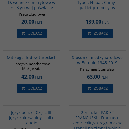
Dzwoneczki nefrytowe w
Tybet, Nepal, Chiny -
księżycowej poświacie
pakiet promocyjny
Praca zbiorowa
20.00
139.00
PLN
PLN
ZOBACZ
ZOBACZ
G549
G1034
Mitologia ludów tureckich
Stosunki międzynarodowe
w Europie 1945-2019
Łabęcka-Koecherowa
Małgorzata
Parzymies Stanisław
42.00
63.00
PLN
PLN
ZOBACZ
ZOBACZ
G131
PAG1043
Język perski. Część III:
2 książki - PAKIET
język kolokwialny + pliki
FRANCUSKI - Francuski
audio
sen / Polityka zagraniczna
Francji po zimnej wojnie