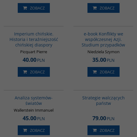
ZOBACZ
ZOBACZ
G105
G1150
Imperium chińskie.
e-book Konflikty we
Historia i teraźniejszość
współczesnej Azji.
chińskiej diaspory
Studium przypadków
Picquart Pierre
Niedziela Szymon
40.00
35.00
PLN
PLN
ZOBACZ
ZOBACZ
00049G
G1200
BESTSELLER
BESTSELLER
Analiza systemów-
Strategie walczących
światów
państw
Wallerstein Immanuel
45.00
79.00
PLN
PLN
ZOBACZ
ZOBACZ