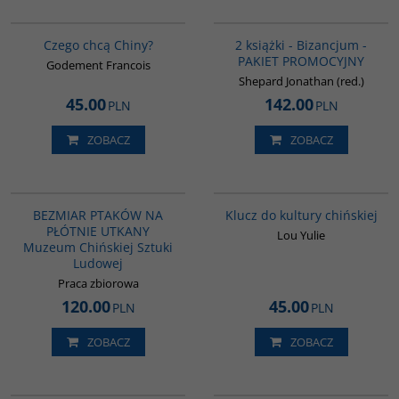
00235G
GPA50
BESTSELLER
Czego chcą Chiny?
2 książki - Bizancjum -
PAKIET PROMOCYJNY
Godement Francois
Shepard Jonathan (red.)
45.00
142.00
PLN
PLN
ZOBACZ
ZOBACZ
G1192
G1172
BESTSELLER
BESTSELLER
BEZMIAR PTAKÓW NA
Klucz do kultury chińskiej
PŁÓTNIE UTKANY
Lou Yulie
Muzeum Chińskiej Sztuki
Ludowej
Praca zbiorowa
120.00
45.00
PLN
PLN
ZOBACZ
ZOBACZ
00305G
G1147