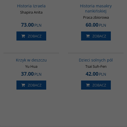
Historia Izraela
Historia masakry
nankińskiej
Shapira Anita
Praca zbiorowa
73.00
60.00
PLN
PLN
ZOBACZ
ZOBACZ
G1061
G1155
BESTSELLER
Krzyk w deszczu
Dzieci solnych pól
Yu Hua
Tsai Suh-Fen
37.00
42.00
PLN
PLN
ZOBACZ
ZOBACZ