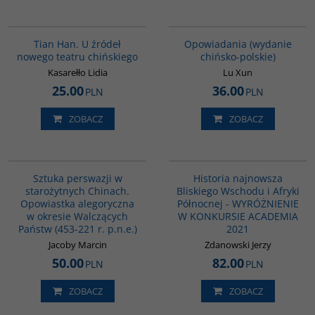
G561
00171G
Tian Han. U źródeł
Opowiadania (wydanie
nowego teatru chińskiego
chińsko-polskie)
Kasarełło Lidia
Lu Xun
25.00
36.00
PLN
PLN
ZOBACZ
ZOBACZ
G822
G1039
BESTSELLER
Sztuka perswazji w
Historia najnowsza
starożytnych Chinach.
Bliskiego Wschodu i Afryki
Opowiastka alegoryczna
Północnej - WYRÓŻNIENIE
w okresie Walczących
W KONKURSIE ACADEMIA
Państw (453-221 r. p.n.e.)
2021
Jacoby Marcin
Zdanowski Jerzy
50.00
82.00
PLN
PLN
ZOBACZ
ZOBACZ