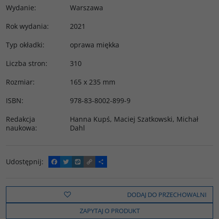
Wydanie
:
Warszawa
Rok wydania
:
2021
Typ okładki
:
oprawa miękka
Liczba stron
:
310
Rozmiar
:
165 x 235 mm
ISBN
:
978-83-8002-899-9
Redakcja
Hanna Kupś, Maciej Szatkowski, Michał
naukowa
:
Dahl
Udostępnij
:
F
T
W
C
P
a
w
y
o
o
c
i
k
p
d
e
t
o
y
z
b
t
p
L
i
DODAJ DO PRZECHOWALNI
o
e
i
e
o
r
n
l
ZAPYTAJ O PRODUKT
k
k
s