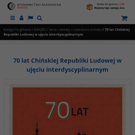
Menu
Panel
Lang
Szukaj
Kategoria główna
/
KSIĄŻKI
/
Serie i tematy
/
Literatura chińska
/
70 lat Chińskiej
Republiki Ludowej w ujęciu interdyscyplinarnym
70 lat Chińskiej Republiki Ludowej w
ujęciu interdyscyplinarnym