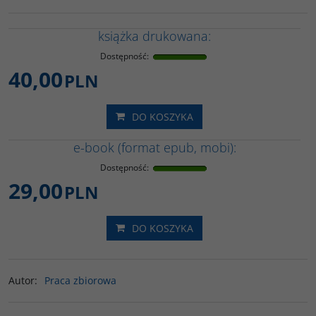
książka drukowana:
Dostępność
:
40,00
PLN
DO KOSZYKA
e-book (format epub, mobi):
Dostępność
:
29,00
PLN
DO KOSZYKA
Autor
:
Praca zbiorowa