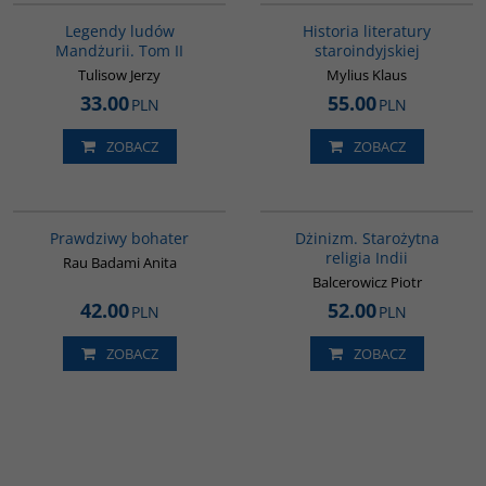
Legendy ludów
Historia literatury
Mandżurii. Tom II
staroindyjskiej
Tulisow Jerzy
Mylius Klaus
33.00
55.00
PLN
PLN
ZOBACZ
ZOBACZ
G248
00179G
Prawdziwy bohater
Dżinizm. Starożytna
religia Indii
Rau Badami Anita
Balcerowicz Piotr
42.00
52.00
PLN
PLN
ZOBACZ
ZOBACZ