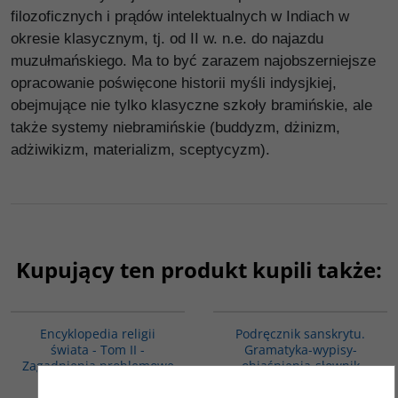
filozoficznych i prądów intelektualnych w Indiach w
okresie klasycznym, tj. od II w. n.e. do najazdu
muzułmańskiego. Ma to być zarazem najobszerniejsze
opracowanie poświęcone historii myśli indysjkiej,
obejmujące nie tylko klasyczne szkoły bramińskie, ale
także systemy niebramińskie (buddyzm, dżinizm,
adżiwikizm, materializm, sceptycyzm).
Kupujący ten produkt kupili także:
G056
00279G
Encyklopedia religii
Podręcznik sanskrytu.
świata - Tom II -
Gramatyka-wypisy-
Zagadnienia problemowe
objaśnienia-słownik
Praca zbiorowa
Gawroński Andrzej