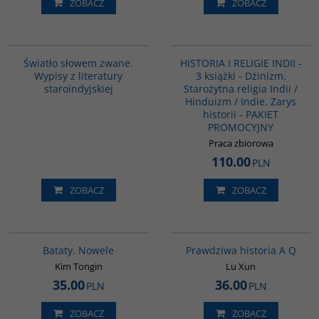
ZOBACZ
ZOBACZ
G291
GPA03
Światło słowem zwane.
HISTORIA I RELIGIE INDII -
Wypisy z literatury
3 książki - Dżinizm.
staroindyjskiej
Starożytna religia Indii /
Hinduizm / Indie. Zarys
historii - PAKIET
PROMOCYJNY
Praca zbiorowa
110.00
PLN
ZOBACZ
ZOBACZ
G1162
G648
BESTSELLER
Bataty. Nowele
Prawdziwa historia A Q
Kim Tongin
Lu Xun
35.00
36.00
PLN
PLN
ZOBACZ
ZOBACZ