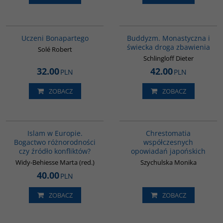
G309
00148G
Uczeni Bonapartego
Buddyzm. Monastyczna i
świecka droga zbawienia
Solé Robert
Schlingloff Dieter
32.00
42.00
PLN
PLN
ZOBACZ
ZOBACZ
G113
00136G
Islam w Europie.
Chrestomatia
Bogactwo różnorodności
współczesnych
czy źródło konfliktów?
opowiadań japońskich
Widy-Behiesse Marta (red.)
Szychulska Monika
40.00
PLN
ZOBACZ
ZOBACZ
G165
G091