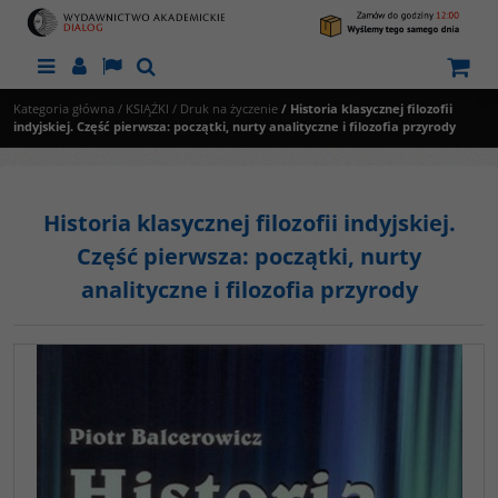
Menu
Panel
Lang
Szukaj
Kategoria główna
/
KSIĄŻKI
/
Druk na życzenie
/
Historia klasycznej filozofii
indyjskiej. Część pierwsza: początki, nurty analityczne i filozofia przyrody
Historia klasycznej filozofii indyjskiej.
Część pierwsza: początki, nurty
analityczne i filozofia przyrody