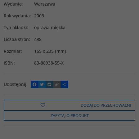
Wydanie
:
Warszawa
Rok wydania
:
2003
Typ okładki
:
oprawa miękka
Liczba stron
:
488
Rozmiar
:
165 x 235 [mm]
ISBN
:
83-88938-55-X
Udostępnij
:
F
T
W
C
P
a
w
y
o
o
c
i
k
p
d
e
t
o
y
z
b
t
p
L
i
DODAJ DO PRZECHOWALNI
o
e
i
e
o
r
n
l
ZAPYTAJ O PRODUKT
k
k
s
i
ę