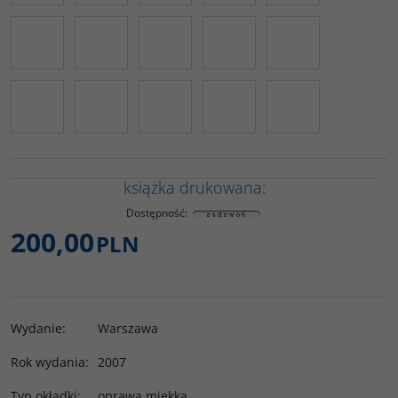
książka drukowana:
Dostępność
:
200,00
PLN
Wydanie
:
Warszawa
Rok wydania
:
2007
Typ okładki
:
oprawa miękka