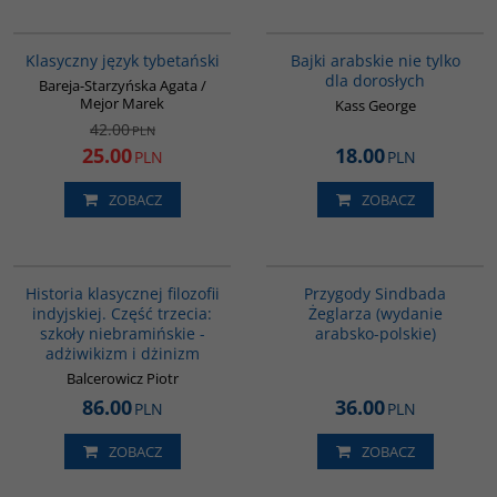
00600G
G538
PROMOCJA
Klasyczny język tybetański
Bajki arabskie nie tylko
dla dorosłych
Bareja-Starzyńska Agata /
Mejor Marek
Kass George
42.00
PLN
25.00
18.00
PLN
PLN
ZOBACZ
ZOBACZ
G619
G365
BESTSELLER
Historia klasycznej filozofii
Przygody Sindbada
indyjskiej. Część trzecia:
Żeglarza (wydanie
szkoły niebramińskie -
arabsko-polskie)
adżiwikizm i dżinizm
Balcerowicz Piotr
86.00
36.00
PLN
PLN
ZOBACZ
ZOBACZ