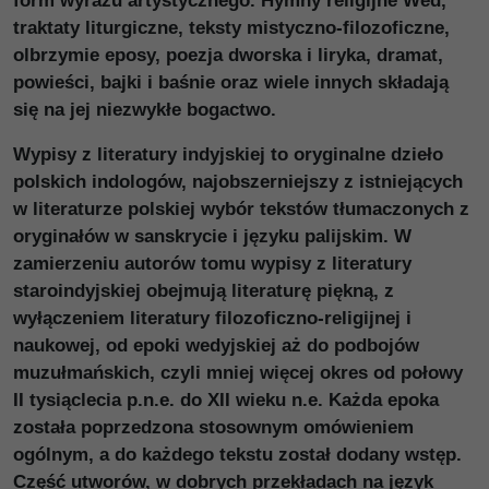
form wyrazu artystycznego. Hymny religijne Wed,
traktaty liturgiczne, teksty mistyczno-filozoficzne,
olbrzymie eposy, poezja dworska i liryka, dramat,
powieści, bajki i baśnie oraz wiele innych składają
się na jej niezwykłe bogactwo.
Wypisy z literatury indyjskiej to oryginalne dzieło
polskich indologów, najobszerniejszy z istniejących
w literaturze polskiej wybór tekstów tłumaczonych z
oryginałów w sanskrycie i języku palijskim. W
zamierzeniu autorów tomu wypisy z literatury
staroindyjskiej obejmują literaturę piękną, z
wyłączeniem literatury filozoficzno-religijnej i
naukowej, od epoki wedyjskiej aż do podbojów
muzułmańskich, czyli mniej więcej okres od połowy
II tysiąclecia p.n.e. do XII wieku n.e. Każda epoka
została poprzedzona stosownym omówieniem
ogólnym, a do każdego tekstu został dodany wstęp.
Część utworów, w dobrych przekładach na język