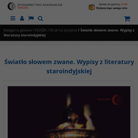
Menu
Panel
Lang
Szukaj
Kategoria główna
/
KSIĄŻKI
/
Druk na życzenie
/
Światło słowem zwane. Wypisy z
literatury staroindyjskiej
Światło słowem zwane. Wypisy z literatury
staroindyjskiej