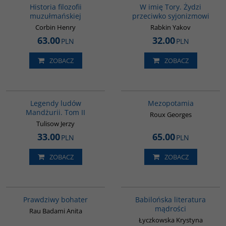
Historia filozofii
W imię Tory. Żydzi
muzułmańskiej
przeciwko syjonizmowi
Corbin Henry
Rabkin Yakov
63.00
32.00
PLN
PLN
ZOBACZ
ZOBACZ
G165
G181
BESTSELLER
Legendy ludów
Mezopotamia
Mandżurii. Tom II
Roux Georges
Tulisow Jerzy
33.00
65.00
PLN
PLN
ZOBACZ
ZOBACZ
G248
00036G
Prawdziwy bohater
Babilońska literatura
mądrości
Rau Badami Anita
Łyczkowska Krystyna