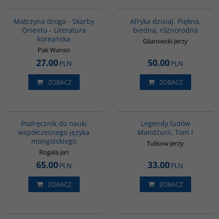
G1059
00028G
Matczyna droga - Skarby
Afryka dzisiaj. Piękna,
Orientu - Literatura
biedna, różnorodna
koreańska
Gilarowski Jerzy
Pak Wanso
27.00
50.00
PLN
PLN
ZOBACZ
ZOBACZ
G226
G518
Podręcznik do nauki
Legendy ludów
współczesnego języka
Mandżurii. Tom I
mongolskiego
Tulisow Jerzy
Rogala Jan
65.00
33.00
PLN
PLN
ZOBACZ
ZOBACZ
G082
G315