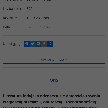
Liczba stron
:
892
Rozmiar
:
165 x 235 mm
ISBN
:
978-83-89899-86-6
Udostępnij
:
F
T
W
C
P
a
w
y
o
o
c
i
k
p
d
e
t
o
y
z
b
t
p
L
i
ZAPYTAJ O PRODUKT
o
e
i
e
o
r
n
l
k
k
s
i
ę
OPIS
Literatura indyjska odznacza się długością trwania,
ciągłością przekazu, obfitością i różnorodnością