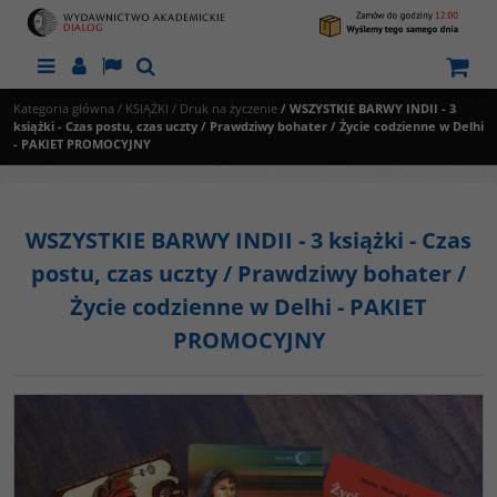
Menu
Panel
Lang
Szukaj
Kategoria główna
/
KSIĄŻKI
/
Druk na życzenie
/
WSZYSTKIE BARWY INDII - 3
książki - Czas postu, czas uczty / Prawdziwy bohater / Życie codzienne w Delhi
- PAKIET PROMOCYJNY
WSZYSTKIE BARWY INDII - 3 książki - Czas
postu, czas uczty / Prawdziwy bohater /
Życie codzienne w Delhi - PAKIET
PROMOCYJNY