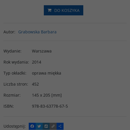
DO KOSZYKA
Autor
:
Grabowska Barbara
Wydanie
:
Warszawa
Rok wydania
:
2014
Typ okładki
:
oprawa miękka
Liczba stron
:
452
Rozmiar
:
145 x 205 [mm]
ISBN
:
978-83-63778-67-5
Udostępnij
:
F
T
W
C
P