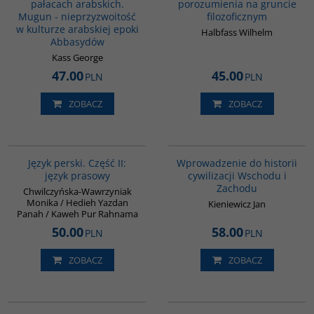
pałacach arabskich.
porozumienia na gruncie
Mugun - nieprzyzwoitość
filozoficznym
w kulturze arabskiej epoki
Halbfass Wilhelm
Abbasydów
Kass George
47.00
45.00
PLN
PLN
ZOBACZ
ZOBACZ
G888
G329
Język perski. Część II:
Wprowadzenie do historii
język prasowy
cywilizacji Wschodu i
Zachodu
Chwilczyńska-Wawrzyniak
Monika / Hedieh Yazdan
Kieniewicz Jan
Panah / Kaweh Pur Rahnama
50.00
58.00
PLN
PLN
ZOBACZ
ZOBACZ
00279G
G091