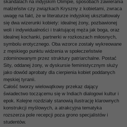
skandalach na indyjskim Olimpie, sposobach zawierania
małżeństw czy związkach Kryszny z kobietami, zwraca
uwagę na fakt, że w literaturze indyjskiej ukształtowały
się dwa wizerunki kobiety: idealnej żony, pozbawionej
woli i indywidualności i traktującej męża jak boga, oraz
idealnej kochanki, partnerki w rozkoszach miłosnych,
symbolu erotycznego. Oba wzorce zostały wykreowane
z męskiego punktu widzenia w społeczeństwie
zdominowanym przez struktury patriarchalne. Postać
Sity, oddanej żony, w dyskursie feministycznym służy
jako dowód aprobaty dla cierpienia kobiet poddanych
męskiej tyranii.
Całość tworzy wielowątkowy przekaz dający
świadectwo toczącemu się w Indiach dialogowi kultur i
epok. Kolejne rozdziały stanowią ilustrację klarownych
konstrukcji myślowych, a atrakcyjna tematyka
rozszerza pole recepcji poza grono specjalistów i
studentów.