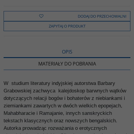
a
w
y
o
o
c
i
k
p
d
e
t
o
y
z
b
t
p
L
i
DODAJ DO PRZECHOWALNI
o
e
i
e
o
r
n
l
ZAPYTAJ O PRODUKT
k
k
s
i
ę
OPIS
MATERIAŁY DO POBRANIA
W studium literatury indyjskiej autorstwa Barbary
Grabowskiej zachwyca kalejdoskop barwnych wątków
dotyczących relacji bogów i bohaterów z niebiankami i
ziemiankami zawartych w dwóch wielkich epopejach,
Mahabharacie i Ramajanie, innych sanskryckich
tekstach klasycznych oraz nowszych bengalskich.
Autorka prowadząc rozważania o erotycznych