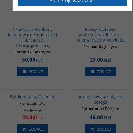
AKCEPTUJĘ WSZYSTKIE
ZOBACZ
ZOBACZ
00058G
G239
Ezoteryczne odłamy
Polscy wydawcy
islamu w muzułmańskiej
przekładów z literatur
literaturze
orientalnych w XX wieku
herezjograficznej
Szymańska Justyna
Pachniak Katarzyna
50.00
23.00
PLN
PLN
ZOBACZ
ZOBACZ
G020
G107
PROMOCJA
Być kobietą w Oriencie
Indie. Nowa azjatycka
potęga
Praca zbiorowa
Rothermund Dietmar
48.00
PLN
25.00
46.00
PLN
PLN
ZOBACZ
ZOBACZ