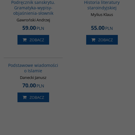
Podręcznik sanskrytu.
Historia literatury
Gramatyka-wypisy-
staroindyjskiej
objaśnienia-słownik
Mylius Klaus
Gawroński Andrzej
59.00
55.00
PLN
PLN
ZOBACZ
ZOBACZ
00035G
Podstawowe wiadomości
o Islamie
Danecki Janusz
70.00
PLN
ZOBACZ