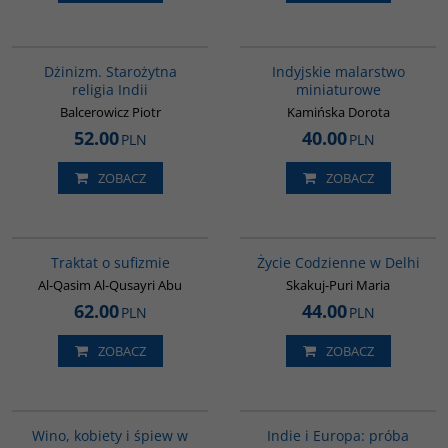
00179G
G109
Dżinizm. Starożytna
Indyjskie malarstwo
religia Indii
miniaturowe
Balcerowicz Piotr
Kamińska Dorota
52.00
40.00
PLN
PLN
ZOBACZ
ZOBACZ
G463
G354
Traktat o sufizmie
Życie Codzienne w Delhi
Al-Qasim Al-Qusayri Abu
Skakuj-Puri Maria
62.00
44.00
PLN
PLN
ZOBACZ
ZOBACZ
G323
G106
Wino, kobiety i śpiew w
Indie i Europa: próba