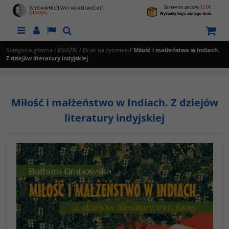
Menu
Panel
Lang
Szukaj
Kategoria główna
/
KSIĄŻKI
/
Druk na życzenie
/
Miłość i małżeństwo w Indiach.
Z dziejów literatury indyjskiej
Miłość i małżeństwo w Indiach. Z dziejów
literatury indyjskiej