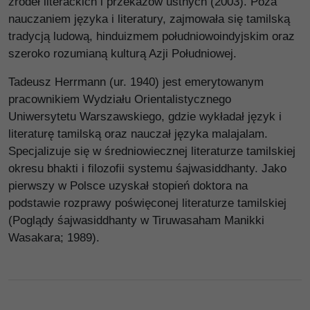
źródeł literackich i przekazów ustnych (2003). Poza
nauczaniem języka i literatury, zajmowała się tamilską
tradycją ludową, hinduizmem południowoindyjskim oraz
szeroko rozumianą kulturą Azji Południowej.
Tadeusz Herrmann (ur. 1940) jest emerytowanym
pracownikiem Wydziału Orientalistycznego
Uniwersytetu Warszawskiego, gdzie wykładał język i
literaturę tamilską oraz nauczał języka malajalam.
Specjalizuje się w średniowiecznej literaturze tamilskiej
okresu bhakti i filozofii systemu śajwasiddhanty. Jako
pierwszy w Polsce uzyskał stopień doktora na
podstawie rozprawy poświęconej literaturze tamilskiej
(Poglądy śajwasiddhanty w Tiruwasaham Manikki
Wasakara; 1989).