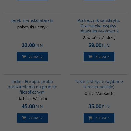
G126
00279G
Język krymskotatarski
Podręcznik sanskrytu.
Gramatyka-wypisy-
Jankowski Henryk
objaśnienia-słownik
Gawroński Andrzej
33.00
59.00
PLN
PLN
ZOBACZ
ZOBACZ
G106
G825
Indie i Europa: próba
Takie jest życie (wydanie
porozumienia na gruncie
turecko-polskie)
filozoficznym
Orhan Veli Kanik
Halbfass Wilhelm
45.00
35.00
PLN
PLN
ZOBACZ
ZOBACZ