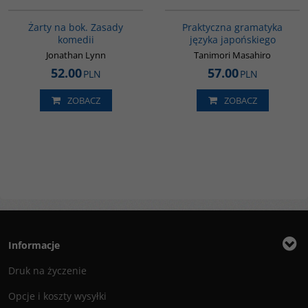
G1001
G246
Żarty na bok. Zasady
Praktyczna gramatyka
komedii
języka japońskiego
Jonathan Lynn
Tanimori Masahiro
52.00
57.00
PLN
PLN
ZOBACZ
ZOBACZ
Informacje
Druk na życzenie
Opcje i koszty wysyłki