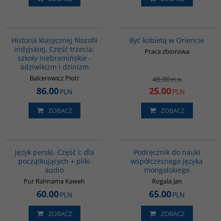
G619
G020
PROMOCJA
Historia klasycznej filozofii
Być kobietą w Oriencie
indyjskiej. Część trzecia:
Praca zbiorowa
szkoły niebramińskie -
adżiwikizm i dżinizm
Balcerowicz Piotr
48.00
PLN
86.00
25.00
PLN
PLN
ZOBACZ
ZOBACZ
G364
G226
BESTSELLER
Język perski. Część I: dla
Podręcznik do nauki
początkujących + pliki
współczesnego języka
audio
mongolskiego
Pur Rahnama Kaweh
Rogala Jan
60.00
65.00
PLN
PLN
ZOBACZ
ZOBACZ