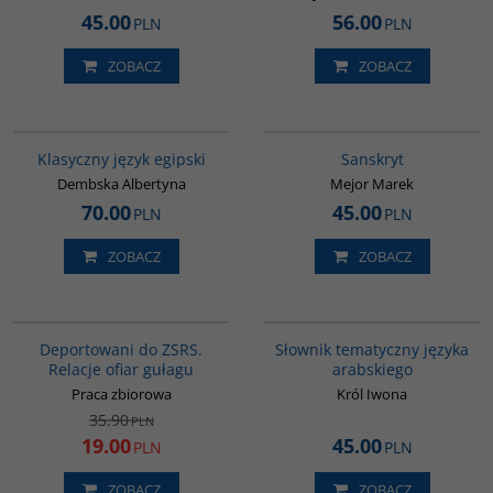
45.00
56.00
PLN
PLN
ZOBACZ
ZOBACZ
G147
G261
Klasyczny język egipski
Sanskryt
Dembska Albertyna
Mejor Marek
70.00
45.00
PLN
PLN
ZOBACZ
ZOBACZ
00128G
00274G
PROMOCJA
Deportowani do ZSRS.
Słownik tematyczny języka
Relacje ofiar gułagu
arabskiego
Praca zbiorowa
Król Iwona
35.90
PLN
19.00
45.00
PLN
PLN
ZOBACZ
ZOBACZ