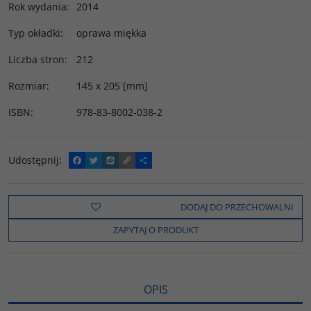
Rok wydania
:
2014
Typ okładki
:
oprawa miękka
Liczba stron
:
212
Rozmiar
:
145 x 205 [mm]
ISBN
:
978-83-8002-038-2
Udostępnij
:
F
T
W
C
P
a
w
y
o
o
c
i
k
p
d
e
t
o
y
z
b
t
p
L
i
DODAJ DO PRZECHOWALNI
o
e
i
e
o
r
n
l
ZAPYTAJ O PRODUKT
k
k
s
i
ę
OPIS