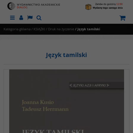
Menu
Panel
Lang
Szukaj
Kategoria główna
/
KSIĄŻKI
/
Druk na życzenie
/
Język tamilski
Język tamilski