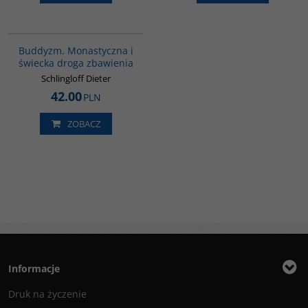
00148G
Buddyzm. Monastyczna i
świecka droga zbawienia
Schlingloff Dieter
42.00
PLN
ZOBACZ
Informacje
Druk na życzenie