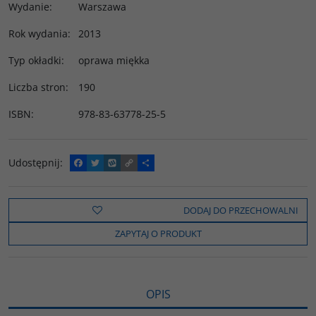
Wydanie
:
Warszawa
Rok wydania
:
2013
Typ okładki
:
oprawa miękka
Liczba stron
:
190
ISBN
:
978-83-63778-25-5
Udostępnij
:
F
T
W
C
P
a
w
y
o
o
c
i
k
p
d
e
t
o
y
z
b
t
p
L
i
DODAJ DO PRZECHOWALNI
o
e
i
e
o
r
n
l
ZAPYTAJ O PRODUKT
k
k
s
i
ę
OPIS