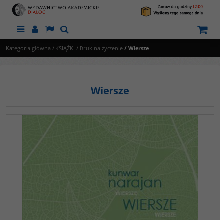
Menu
Panel
Lang
Szukaj
Kategoria główna
/
KSIĄŻKI
/
Druk na życzenie
/
Wiersze
Wiersze