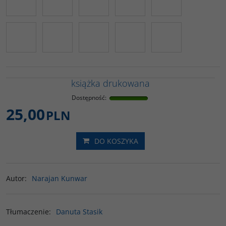
książka drukowana
Dostępność
:
25,00
PLN
DO KOSZYKA
Autor
:
Narajan Kunwar
Tłumaczenie
:
Danuta Stasik