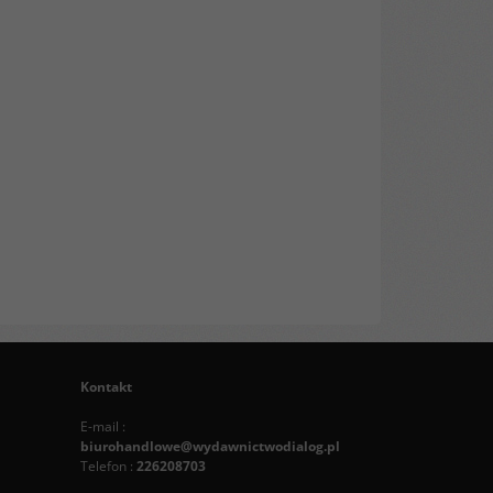
Kontakt
E-mail :
biurohandlowe@wydawnictwodialog.pl
Telefon :
226208703