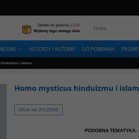
OBOOKI
AUTORZY I AUTORKI
DO POBRANIA
PROMO
hinduizmu i islamu
Homo mysticus hinduizmu i isla
DRUK NA ŻYCZENIE
PODOBNA TEMATYKA -