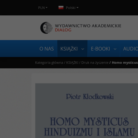
PLN
Polski
O NAS
KSIĄŻKI
E-BOOKI
AUDI
Kategoria główna
/
KSIĄŻKI
/
Druk na życzenie
/
Homo mysticus 