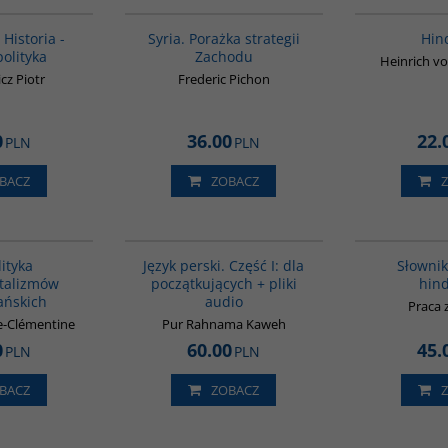
00116G
G586
 Historia -
Syria. Porażka strategii
Hin
polityka
Zachodu
Heinrich vo
cz Piotr
Frederic Pichon
0
36.00
22.
PLN
PLN
BACZ
ZOBACZ
00172G
G364
BESTSELLER
ityka
Język perski. Część I: dla
Słownik
talizmów
początkujących + pliki
hind
ńskich
audio
Praca 
e-Clémentine
Pur Rahnama Kaweh
0
60.00
45.
PLN
PLN
BACZ
ZOBACZ
G043
G1031