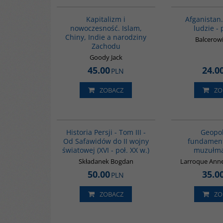
G139
Kapitalizm i
Afganistan.
nowoczesność. Islam,
ludzie - 
Chiny, Indie a narodziny
Balcerowi
Zachodu
Goody Jack
45.00
24.0
PLN
ZOBACZ
ZO
00045G
BESTSELLER
Historia Persji - Tom III -
Geopol
Od Safawidów do II wojny
fundamen
światowej (XVI - poł. XX w.)
muzułma
Składanek Bogdan
Larroque Ann
50.00
35.0
PLN
ZOBACZ
ZO
GPA50