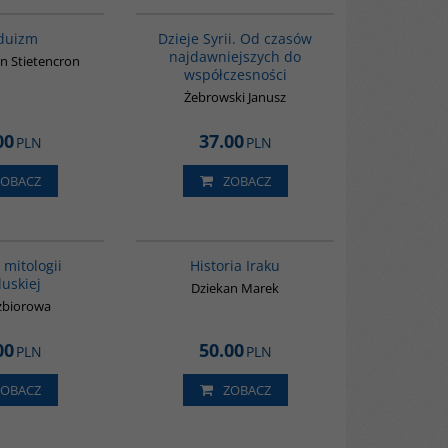
00177G
00101G
duizm
Dzieje Syrii. Od czasów
najdawniejszych do
n Stietencron
współczesności
Żebrowski Janusz
00
37.00
PLN
PLN
ZOBACZ
ZOBACZ
G531
G085
 mitologii
Historia Iraku
uskiej
Dziekan Marek
zbiorowa
00
50.00
PLN
PLN
ZOBACZ
ZOBACZ