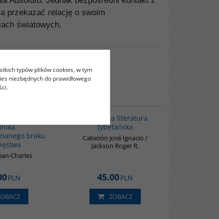
ia Absolutu. Jednak bezpośredni kontakt z
ła przekazać relację o swoim
iach światowych.
stkich typów plików cookies, w tym
kies niezbędnych do prawidłowego
ci.
00098G
G145
 2001-2013 -
Klasyczna literatura
onika
tybetańska
zianego braku
Cabezón José Ignacio /
ięstwa
Jackson Roger R.
Jean-Charles
00
45.00
PLN
PLN
ZOBACZ
ZOBACZ