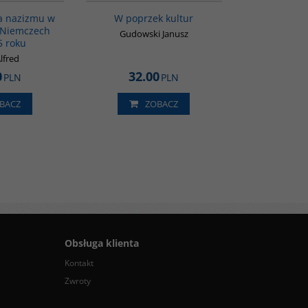
ia nazizmu w
W poprzek kultur
 Niemczech
Gudowski Janusz
5 roku
lfred
0
32.00
PLN
PLN
BACZ
ZOBACZ
Obsługa klienta
Kontakt
Zwroty