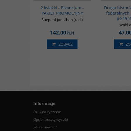
BESTSELLER
2 książki - Bizancjum -
Druga histor
PAKIET PROMOCYJNY
federalnych
po 194
Shepard Jonathan (red.)
Wahl A
142.00
47.0
PLN
ZOBACZ
ZO
Informacje
Druk na życzenie
Opcje i koszty wysyłki
Jak zamawiać?