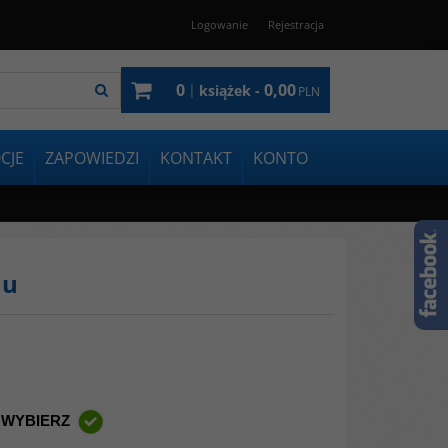
Logowanie
Rejestracja
0
0,00
|
książek -
PLN
CJE
ZAPOWIEDZI
KONTAKT
KONTO
mu
 WYBIERZ