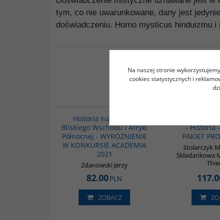
Doświadczenie mistyczne uznawane jest w wi
tym, co nie uwarunkowane, dany jest jedyni
doświadczeniu. Homo mysticus hinduizmu i i
Na naszej stronie wykorzystujemy 
cookies statystycznych i reklam
dz
G1039
BESTSELLER
Historia najnowsza
3 książki - I
Bliskiego Wschodu i Afryki
- Historia 
Północnej - WYRÓŻNIENIE
PAKIET PR
W KONKURSIE ACADEMIA
Stolarczyk M
2021
Składankowa Ma
Thie
Zdanowski Jerzy
82.00
117.0
PLN
ZOBACZ
ZO