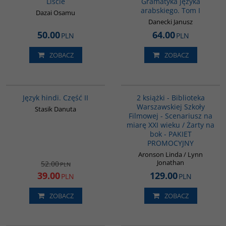
Liście
Gramatyka języka
arabskiego. Tom I
Dazai Osamu
Danecki Janusz
50.00
64.00
PLN
PLN
ZOBACZ
ZOBACZ
G123
PAG1013
PROMOCJA
Język hindi. Część II
2 książki - Biblioteka
Warszawskiej Szkoły
Stasik Danuta
Filmowej - Scenariusz na
miarę XXI wieku / Żarty na
bok - PAKIET
PROMOCYJNY
Aronson Linda / Lynn
Jonathan
52.00
PLN
39.00
129.00
PLN
PLN
ZOBACZ
ZOBACZ
G649
G133