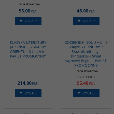
Praca zbiorowa
95.00
48.00
PLN
PLN
ZOBACZ
ZOBACZ
PAG1040
G1159
PROMOCJA
KLASYKA LITERATURY
ODCIENIE HINDUIZMU - 3
JAPOŃSKIEJ - SKARBY
książki - Hinduizm /
ORIENTU - 6 książek -
Słownik mitologii
PAKIET PROMOCYJNY
hinduskiej / Świat
wężowej Bogini - PAKIET
PROMOCYJNY
Praca zbiorowa
120.00
PLN
214.00
95.40
PLN
PLN
ZOBACZ
ZOBACZ
G1174
G070