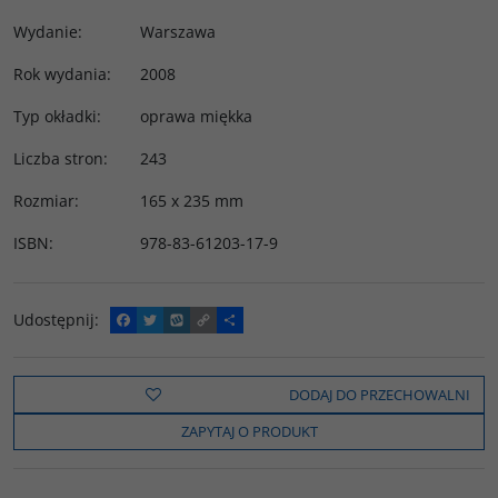
Wydanie
:
Warszawa
Rok wydania
:
2008
Typ okładki
:
oprawa miękka
Liczba stron
:
243
Rozmiar
:
165 x 235 mm
ISBN
:
978-83-61203-17-9
Udostępnij
:
F
T
W
C
P
a
w
y
o
o
c
i
k
p
d
e
t
o
y
z
b
t
p
L
i
DODAJ DO PRZECHOWALNI
o
e
i
e
o
r
n
l
ZAPYTAJ O PRODUKT
k
k
s
i
ę