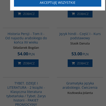
AKCEPTUJĘ WSZYSTKIE
79.00
42.00
PLN
PLN
ZOBACZ
ZOBACZ
00044G
G122
Historia Persji - Tom II -
Język hindi - Część I - Kurs
Od najazdu arabskiego do
podstawowy
końca XV wieku
Stasik Danuta
Składanek Bogdan
54.00
53.00
PLN
PLN
ZOBACZ
ZOBACZ
G1149
00267G
TYBET. DZIEJE I
Gramatyka języka
LITERATURA - 2 książki -
arabskiego. Ćwiczenia
Klasyczna literatura
Kozłowska Jolanta
tybetańska / Tybet. Zarys
historii - PAKIET
PROMOCYJNY