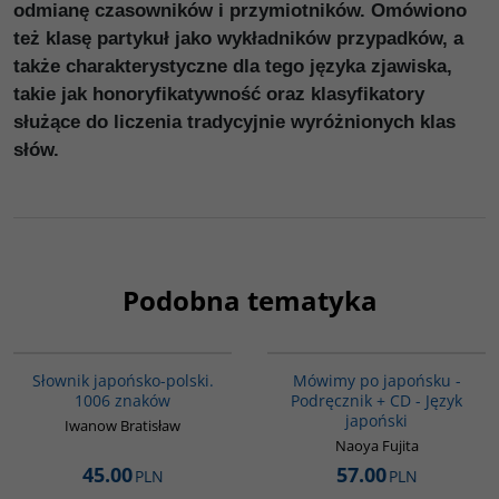
odmianę czasowników i przymiotników. Omówiono
też klasę partykuł jako wykładników przypadków, a
także charakterystyczne dla tego języka zjawiska,
takie jak honoryfikatywność oraz klasyfikatory
służące do liczenia tradycyjnie wyróżnionych klas
słów.
Podobna tematyka
G580
G187
Słownik japońsko-polski.
Mówimy po japońsku -
1006 znaków
Podręcznik + CD - Język
japoński
Iwanow Bratisław
Naoya Fujita
45.00
57.00
PLN
PLN