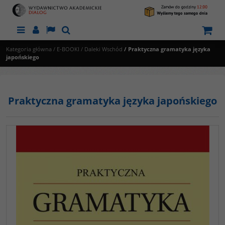
Menu
Panel
Lang
Szukaj
Kategoria główna
/
E-BOOKI
/
Daleki Wschód
/
Praktyczna gramatyka języka
japońskiego
Praktyczna gramatyka języka japońskiego