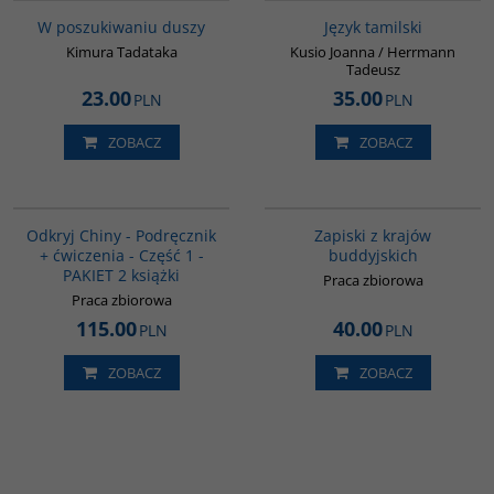
W poszukiwaniu duszy
Język tamilski
Kimura Tadataka
Kusio Joanna / Herrmann
Tadeusz
23.00
35.00
PLN
PLN
ZOBACZ
ZOBACZ
G1069
00068G
Odkryj Chiny - Podręcznik
Zapiski z krajów
+ ćwiczenia - Część 1 -
buddyjskich
PAKIET 2 książki
Praca zbiorowa
Praca zbiorowa
115.00
40.00
PLN
PLN
ZOBACZ
ZOBACZ