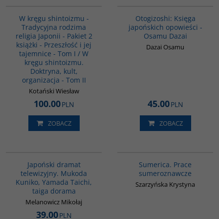
PAG1090
G1004
W kręgu shintoizmu -
Otogizoshi: Księga
Tradycyjna rodzima
japońskich opowieści -
religia Japonii - Pakiet 2
Osamu Dazai
książki - Przeszłość i jej
Dazai Osamu
tajemnice - Tom I / W
kręgu shintoizmu.
Doktryna, kult,
organizacja - Tom II
Kotański Wiesław
100.00
45.00
PLN
PLN
ZOBACZ
ZOBACZ
G117
G282
Japoński dramat
Sumerica. Prace
telewizyjny. Mukoda
sumeroznawcze
Kuniko, Yamada Taichi,
Szarzyńska Krystyna
taiga dorama
Melanowicz Mikołaj
39.00
PLN