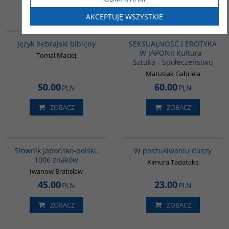
ZOBACZ
ZOBACZ
AKCEPTUJĘ WSZYSTKIE
G120
G1217
BESTSELLER
Język hebrajski biblijny
SEKSUALNOŚĆ I EROTYKA
W JAPONII Kultura -
Tomal Maciej
Sztuka - Społeczeństwo
Matusiak Gabriela
50.00
60.00
PLN
PLN
ZOBACZ
ZOBACZ
G580
G649
Słownik japońsko-polski.
W poszukiwaniu duszy
1006 znaków
Kimura Tadataka
Iwanow Bratisław
45.00
23.00
PLN
PLN
ZOBACZ
ZOBACZ