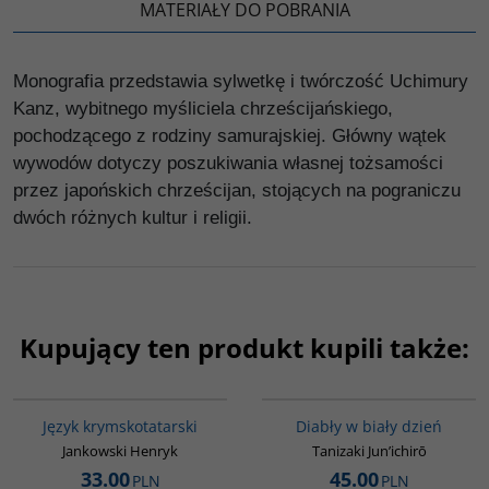
MATERIAŁY DO POBRANIA
Monografia przedstawia sylwetkę i twórczość Uchimury
Kanz, wybitnego myśliciela chrześcijańskiego,
pochodzącego z rodziny samurajskiej. Główny wątek
wywodów dotyczy poszukiwania własnej tożsamości
przez japońskich chrześcijan, stojących na pograniczu
dwóch różnych kultur i religii.
Kupujący ten produkt kupili także:
G126
G1201
Język krymskotatarski
Diabły w biały dzień
Jankowski Henryk
Tanizaki Jun’ichirō
33.00
45.00
PLN
PLN