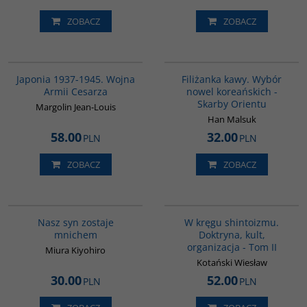
ZOBACZ
ZOBACZ
00108G
00238G
Japonia 1937-1945. Wojna
Filiżanka kawy. Wybór
Armii Cesarza
nowel koreańskich -
Skarby Orientu
Margolin Jean-Louis
Han Malsuk
58.00
32.00
PLN
PLN
ZOBACZ
ZOBACZ
00176G
G564
Nasz syn zostaje
W kręgu shintoizmu.
mnichem
Doktryna, kult,
organizacja - Tom II
Miura Kiyohiro
Kotański Wiesław
30.00
52.00
PLN
PLN