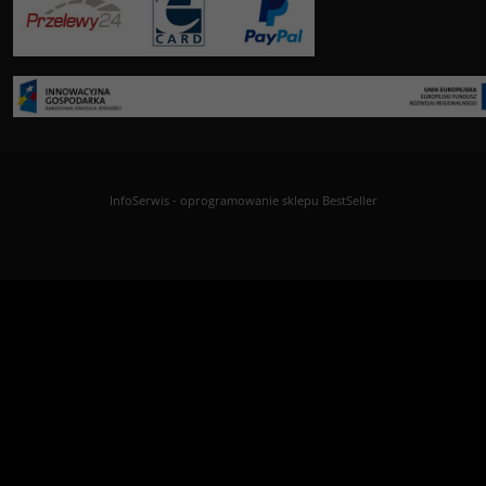
InfoSerwis
-
oprogramowanie sklepu BestSeller