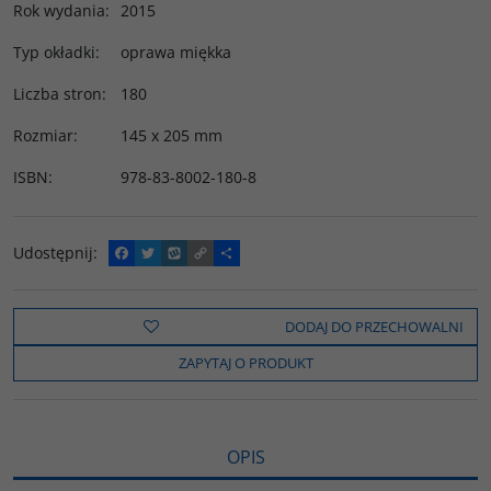
Rok wydania
:
2015
Typ okładki
:
oprawa miękka
Liczba stron
:
180
Rozmiar
:
145 x 205 mm
ISBN
:
978-83-8002-180-8
Udostępnij
:
F
T
W
C
P
a
w
y
o
o
c
i
k
p
d
e
t
o
y
z
b
t
p
L
i
DODAJ DO PRZECHOWALNI
o
e
i
e
o
r
n
l
ZAPYTAJ O PRODUKT
k
k
s
i
ę
OPIS