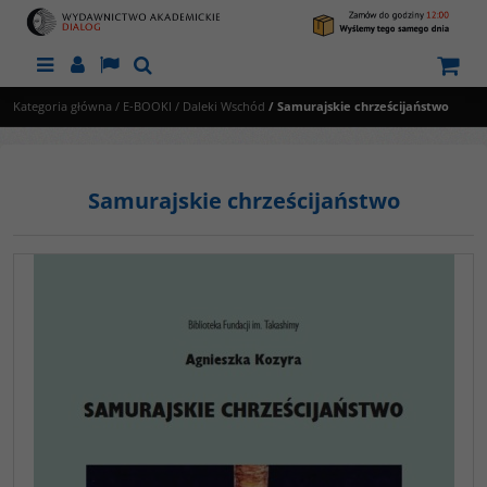
Menu
Panel
Lang
Szukaj
Kategoria główna
/
E-BOOKI
/
Daleki Wschód
/
Samurajskie chrześcijaństwo
Samurajskie chrześcijaństwo