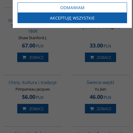
00092G
G388
ODMAWIAM
BESTSELLER
Historia Imperium
Życie szaleńca i inne
AKCEPTUJĘ WSZYSTKIE
Osmańskiego i Republiki
opowiadania
Tureckiej. Tom I 1280-
Ryunosuke Akutagawa
1808
Shaw Stanford J.
67.00
33.00
PLN
PLN
ZOBACZ
ZOBACZ
00258G
G655
Chiny. Kultura i tradycje
Świecie wejdź
Pimpaneau Jacques
Yu Jian
56.00
46.00
PLN
PLN
ZOBACZ
ZOBACZ
PAG1012
G115