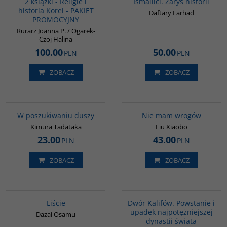
2 książki - Religie i
Ismailici. Zarys historii
historia Korei - PAKIET
Daftary Farhad
PROMOCYJNY
Rurarz Joanna P. / Ogarek-
Czoj Halina
100.00
50.00
PLN
PLN
ZOBACZ
ZOBACZ
G649
00301G
W poszukiwaniu duszy
Nie mam wrogów
Kimura Tadataka
Liu Xiaobo
23.00
43.00
PLN
PLN
ZOBACZ
ZOBACZ
G1174
00173G
BESTSELLER
Liście
Dwór Kalifów. Powstanie i
upadek najpotężniejszej
Dazai Osamu
dynastii świata