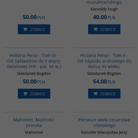
muzułmańskiego
Keneddy Hugh
50.00
40.00
PLN
PLN
ZOBACZ
ZOBACZ
00045G
00044G
BESTSELLER
Historia Persji - Tom III -
Historia Persji - Tom II -
Od Safawidów do II wojny
Od najazdu arabskiego do
światowej (XVI - poł. XX w.)
końca XV wieku
Składanek Bogdan
Składanek Bogdan
50.00
54.00
PLN
PLN
ZOBACZ
ZOBACZ
G458
00075G
Mahomet. Mądrości
Pierwsze wieki cesarstwa
proroka
chińskiego
Mahomet
Künstler Mieczysław Jerzy