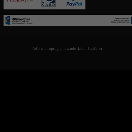
InfoSerwis
-
oprogramowanie sklepu BestSeller