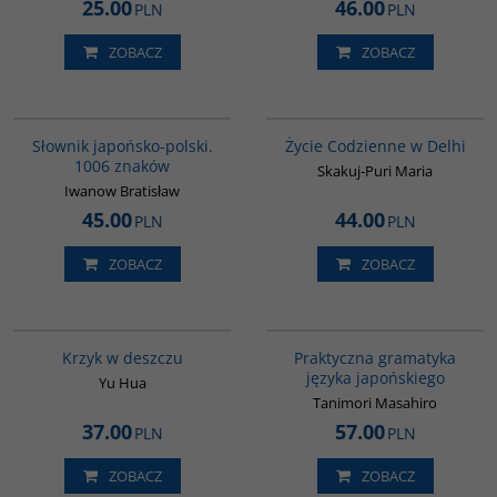
25.00
46.00
PLN
PLN
ZOBACZ
ZOBACZ
G580
G354
Słownik japońsko-polski.
Życie Codzienne w Delhi
1006 znaków
Skakuj-Puri Maria
Iwanow Bratisław
45.00
44.00
PLN
PLN
ZOBACZ
ZOBACZ
G1061
G246
Krzyk w deszczu
Praktyczna gramatyka
języka japońskiego
Yu Hua
Tanimori Masahiro
37.00
57.00
PLN
PLN
ZOBACZ
ZOBACZ