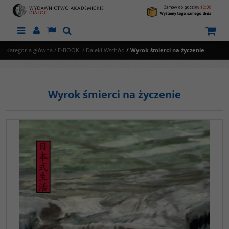
Menu
Panel
Lang
Szukaj
Kategoria główna
/
E-BOOKI
/
Daleki Wschód
/
Wyrok śmierci na życzenie
Wyrok śmierci na życzenie