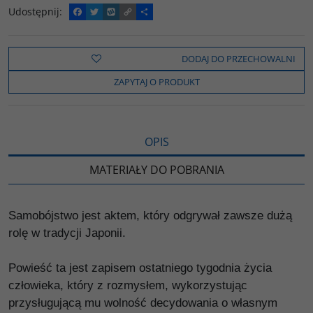
Udostępnij
:
F
T
W
C
P
a
w
y
o
o
c
i
k
p
d
e
t
o
y
z
b
t
p
L
i
DODAJ DO PRZECHOWALNI
o
e
i
e
o
r
n
l
ZAPYTAJ O PRODUKT
k
k
s
i
ę
OPIS
MATERIAŁY DO POBRANIA
Samobójstwo jest aktem, który odgrywał zawsze dużą
rolę w tradycji Japonii.
Powieść ta jest zapisem ostatniego tygodnia życia
człowieka, który z rozmysłem, wykorzystując
przysługującą mu wolność decydowania o własnym