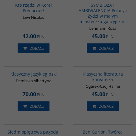
Kto rządzi w Korei
SYMBIOZA I
Północnej?
AMBIWALENCJA Polacy i
Żydzi w małym
Levi Nicolas
miasteczku galicyjskim
Lehmann Rosa
42.00
45.00
PLN
PLN
ZOBACZ
ZOBACZ
G147
00245G
Klasyczny język egipski
Klasyczna literatura
koreańska
Dembska Albertyna
Ogarek-Czoj Halina
70.00
45.00
PLN
PLN
ZOBACZ
ZOBACZ
G1017
00304G
Siedmiopiętrowa pagoda.
Ben Gurion. Twórca