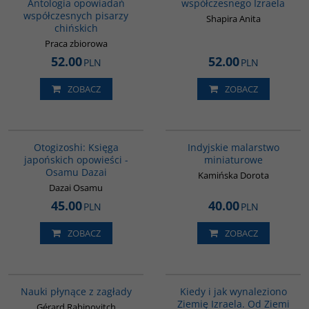
Antologia opowiadań
współczesnego Izraela
współczesnych pisarzy
Shapira Anita
chińskich
Praca zbiorowa
52.00
52.00
PLN
PLN
ZOBACZ
ZOBACZ
G1004
G109
Otogizoshi: Księga
Indyjskie malarstwo
japońskich opowieści -
miniaturowe
Osamu Dazai
Kamińska Dorota
Dazai Osamu
45.00
40.00
PLN
PLN
ZOBACZ
ZOBACZ
G1005
00086G
Nauki płynące z zagłady
Kiedy i jak wynaleziono
Ziemię Izraela. Od Ziemi
Gérard Rabinovitch