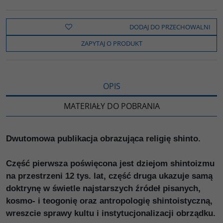
a
w
y
o
o
c
i
k
p
d
e
t
o
y
z
b
t
p
L
i
DODAJ DO PRZECHOWALNI
o
e
i
e
o
r
n
l
ZAPYTAJ O PRODUKT
k
k
s
i
ę
OPIS
MATERIAŁY DO POBRANIA
Dwutomowa publikacja obrazująca religię shinto.
Część pierwsza poświęcona jest dziejom shintoizmu
na przestrzeni 12 tys. lat, część druga ukazuje samą
doktrynę w świetle najstarszych źródeł pisanych,
kosmo- i teogonię oraz antropologię shintoistyczną,
wreszcie sprawy kultu i instytucjonalizacji obrządku.