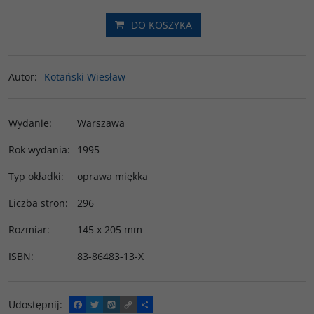
DO KOSZYKA
Autor
:
Kotański Wiesław
Wydanie
:
Warszawa
Rok wydania
:
1995
Typ okładki
:
oprawa miękka
Liczba stron
:
296
Rozmiar
:
145 x 205 mm
ISBN
:
83-86483-13-X
Udostępnij
:
F
T
W
C
P