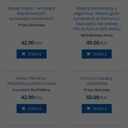
Barwy miłości. Antologia
Między demokracją a
współczesnych
oligarchią. Władze gmin
opowiadań koreańskich
żydowskich w Poznaniu i
Swarzędzu (od połowy
Praca zbiorowa
XVII do końca XVIII wieku)
Michałowska Anna
42.00
49.00
PLN
PLN
ZOBACZ
ZOBACZ
00089G
G1147
Korea Północna.
Historia masakry
Paradoksy polityki Kimów
nankińskiej
Courmont Barthélémy
Praca zbiorowa
42.00
60.00
PLN
PLN
ZOBACZ
ZOBACZ
G161
G1213