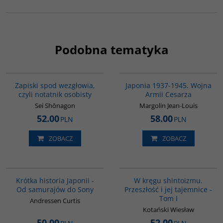
Podobna tematyka
00009G
00108G
Zapiski spod wezgłowia,
Japonia 1937-1945. Wojna
czyli notatnik osobisty
Armii Cesarza
Sei Shōnagon
Margolin Jean-Louis
52.00
58.00
PLN
PLN
ZOBACZ
ZOBACZ
G158
G461
Krótka historia Japonii -
W kręgu shintoizmu.
Od samurajów do Sony
Przeszłość i jej tajemnice -
Tom I
Andressen Curtis
Kotański Wiesław
50.00
52.00