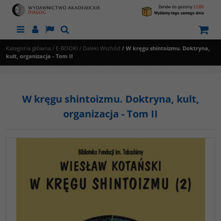
Menu
Panel
Lang
Szukaj
Kategoria główna
/
E-BOOKI
/
Daleki Wschód
/
W kręgu shintoizmu. Doktryna,
kult, organizacja - Tom II
W kręgu shintoizmu. Doktryna, kult,
organizacja - Tom II