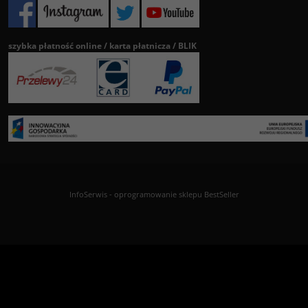
szybka płatność online / karta płatnicza / BLIK
InfoSerwis
-
oprogramowanie sklepu BestSeller