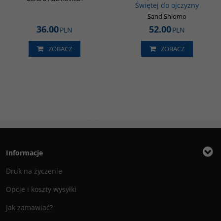
Świętej do ojczyzny
Sand Shlomo
36.00
52.00
PLN
PLN
ZOBACZ
ZOBACZ
Informacje
Druk na życzenie
Opcje i koszty wysyłki
Jak zamawiać?