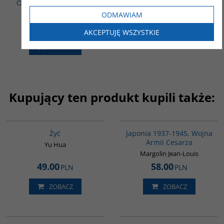
Od samurajów do Sony
Andressen Curtis
ODMAWIAM
50.00
PLN
AKCEPTUJĘ WSZYSTKIE
ZOBACZ
Kupujący ten produkt kupili także:
G827
00108G
Żyć
Japonia 1937-1945. Wojna
Armii Cesarza
Yu Hua
Margolin Jean-Louis
49.00
58.00
PLN
PLN
ZOBACZ
ZOBACZ
G776
G1004