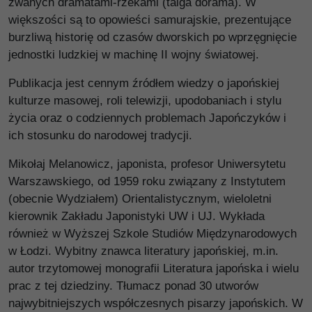
zwanych dramatami-rzekami (taiga dorama). W
większości są to opowieści samurajskie, prezentujące
burzliwą historię od czasów dworskich po wprzęgnięcie
jednostki ludzkiej w machinę II wojny światowej.
Publikacja jest cennym źródłem wiedzy o japońskiej
kulturze masowej, roli telewizji, upodobaniach i stylu
życia oraz o codziennych problemach Japończyków i
ich stosunku do narodowej tradycji.
Mikołaj Melanowicz, japonista, profesor Uniwersytetu
Warszawskiego, od 1959 roku związany z Instytutem
(obecnie Wydziałem) Orientalistycznym, wieloletni
kierownik Zakładu Japonistyki UW i UJ. Wykłada
również w Wyższej Szkole Studiów Międzynarodowych
w Łodzi. Wybitny znawca literatury japońskiej, m.in.
autor trzytomowej monografii Literatura japońska i wielu
prac z tej dziedziny. Tłumacz ponad 30 utworów
najwybitniejszych współczesnych pisarzy japońskich. W