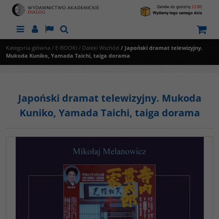
Menu
Panel
Lang
Szukaj
Kategoria główna
/
E-BOOKI
/
Daleki Wschód
/
Japoński dramat telewizyjny.
Mukoda Kuniko, Yamada Taichi, taiga dorama
Japoński dramat telewizyjny. Mukoda
Kuniko, Yamada Taichi, taiga dorama