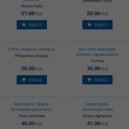
Andressen Curtis
Naoya Fujita
57.00
50.00
PLN
PLN
ZOBACZ
ZOBACZ
00258G
G1014
Chiny. Kultura i tradycje
Nie mam własnego
imienia. Opowiadania
Pimpaneau Jacques
Yu Hua
56.00
36.00
PLN
PLN
ZOBACZ
ZOBACZ
G573
G530
Moi bitelsi. Wybór
Samurajskie
dramatów japońskich
chrześcijaństwo
Praca zbiorowa
Kozyra Agnieszka
40.00
41.00
PLN
PLN