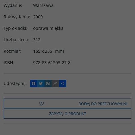
Wydanie
:
Warszawa
Rok wydania
:
2009
Typ okładki
:
oprawa miękka
Liczba stron
:
312
Rozmiar
:
165 x 235 [mm]
ISBN
:
978-83-61203-27-8
Udostępnij
:
F
T
W
C
P
a
w
y
o
o
c
i
k
p
d
e
t
o
y
z
b
t
p
L
i
DODAJ DO PRZECHOWALNI
o
e
i
e
o
r
n
l
ZAPYTAJ O PRODUKT
k
k
s
i
ę