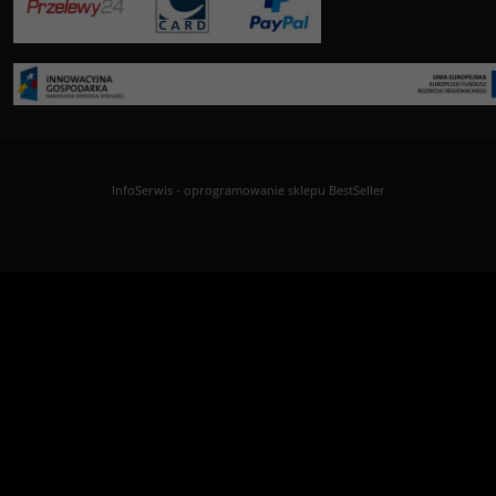
InfoSerwis
-
oprogramowanie sklepu BestSeller