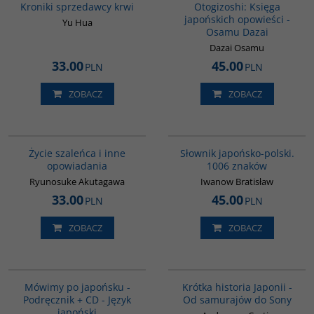
Kroniki sprzedawcy krwi
Otogizoshi: Księga
japońskich opowieści -
Yu Hua
Osamu Dazai
Dazai Osamu
33.00
45.00
PLN
PLN
ZOBACZ
ZOBACZ
G388
G580
BESTSELLER
Życie szaleńca i inne
Słownik japońsko-polski.
opowiadania
1006 znaków
Ryunosuke Akutagawa
Iwanow Bratisław
33.00
45.00
PLN
PLN
ZOBACZ
ZOBACZ
G187
G158
Mówimy po japońsku -
Krótka historia Japonii -
Podręcznik + CD - Język
Od samurajów do Sony
japoński