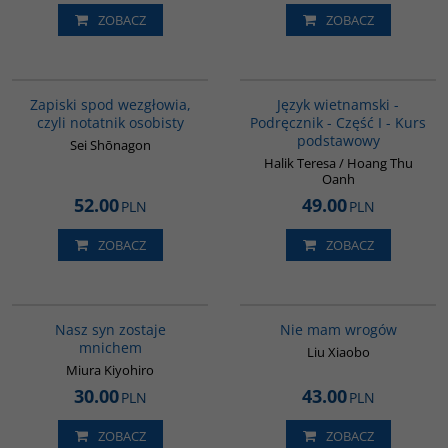
ZOBACZ
ZOBACZ
00009G
G135
Zapiski spod wezgłowia,
Język wietnamski -
czyli notatnik osobisty
Podręcznik - Część I - Kurs
podstawowy
Sei Shōnagon
Halik Teresa / Hoang Thu
Oanh
52.00
49.00
PLN
PLN
ZOBACZ
ZOBACZ
00176G
00301G
Nasz syn zostaje
Nie mam wrogów
mnichem
Liu Xiaobo
Miura Kiyohiro
30.00
43.00
PLN
PLN
ZOBACZ
ZOBACZ