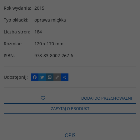
Rok wydania
:
2015
Typ okładki
:
oprawa miękka
Liczba stron
:
184
Rozmiar
:
120 x 170 mm
ISBN
:
978-83-8002-267-6
Udostępnij
:
F
T
W
C
P
a
w
y
o
o
c
i
k
p
d
e
t
o
y
z
b
t
p
L
i
DODAJ DO PRZECHOWALNI
o
e
i
e
o
r
n
l
ZAPYTAJ O PRODUKT
k
k
s
i
ę
OPIS