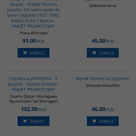
książki - Krótka historia
Sieklucka Anna
Japonii. Od samurajów do
Sony / Japonia 1937-1945.
Wojna Armii Cesarza -
PAKIET PROMOCYJNY
Praca zbiorowa
93.00
45.00
PLN
PLN
ZOBACZ
ZOBACZ
PAG1005
G338
Literatura JAPOŃSKA - 5
Wyrok śmierci na życzenie
książek - Skarby Orientu -
Shimada Masahiko
PAKIET PROMOCYJNY
Osamu Dazai / Akutagawa
Ryunosuke / Sei Shonagon
102.00
46.00
PLN
PLN
ZOBACZ
ZOBACZ
G1149
PAG1012