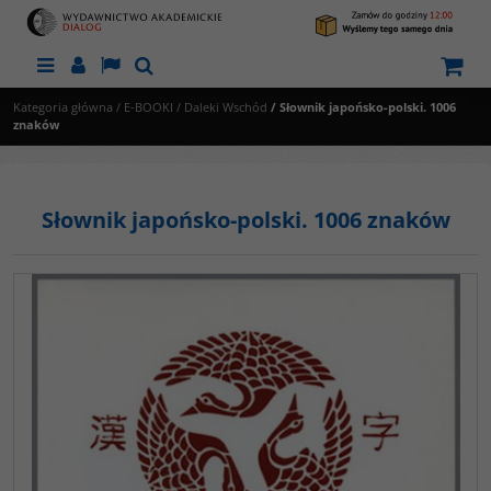
Menu
Panel
Lang
Szukaj
Kategoria główna
/
E-BOOKI
/
Daleki Wschód
/
Słownik japońsko-polski. 1006
znaków
Słownik japońsko-polski. 1006 znaków