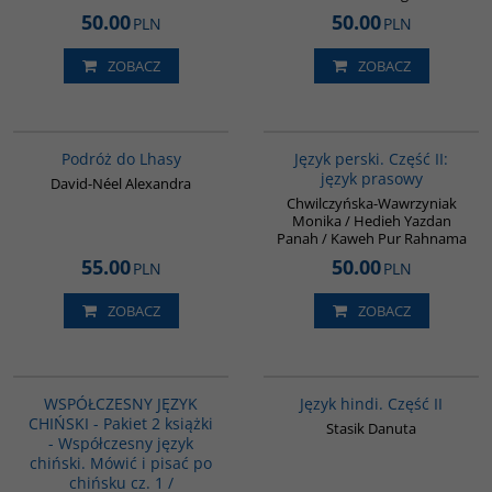
50.00
50.00
PLN
PLN
ZOBACZ
ZOBACZ
G228
G888
BESTSELLER
Podróż do Lhasy
Język perski. Część II:
język prasowy
David-Néel Alexandra
Chwilczyńska-Wawrzyniak
Monika / Hedieh Yazdan
Panah / Kaweh Pur Rahnama
55.00
50.00
PLN
PLN
ZOBACZ
ZOBACZ
PAG1091
G123
PROMOCJA
WSPÓŁCZESNY JĘZYK
Język hindi. Część II
CHIŃSKI - Pakiet 2 książki
Stasik Danuta
- Współczesny język
chiński. Mówić i pisać po
chińsku cz. 1 /