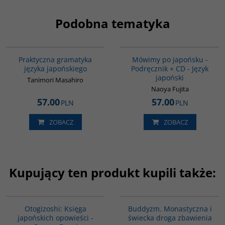
Podobna tematyka
G246
G187
Praktyczna gramatyka
Mówimy po japońsku -
języka japońskiego
Podręcznik + CD - Język
japoński
Tanimori Masahiro
Naoya Fujita
57.00
57.00
PLN
PLN
ZOBACZ
ZOBACZ
Kupujący ten produkt kupili także:
G1004
00148G
Otogizoshi: Księga
Buddyzm. Monastyczna i
japońskich opowieści -
świecka droga zbawienia