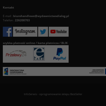
Kontakt
E-mail :
biurohandlowe@wydawnictwodialog.pl
Telefon :
226208703
szybka płatność online / karta płatnicza / BLIK
InfoSerwis
-
oprogramowanie sklepu BestSeller