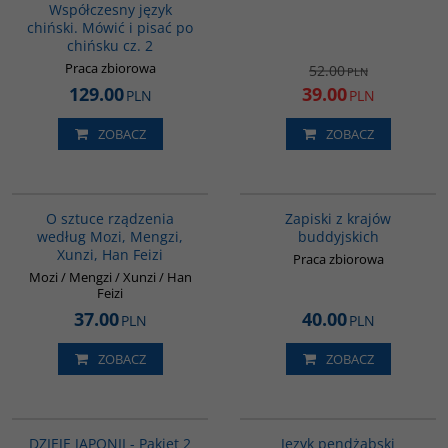
Współczesny język
chiński. Mówić i pisać po
chińsku cz. 2
Praca zbiorowa
52.00
PLN
129.00
39.00
PLN
PLN
ZOBACZ
ZOBACZ
G588
00068G
O sztuce rządzenia
Zapiski z krajów
według Mozi, Mengzi,
buddyjskich
Xunzi, Han Feizi
Praca zbiorowa
Mozi / Mengzi / Xunzi / Han
Feizi
37.00
40.00
PLN
PLN
ZOBACZ
ZOBACZ
PAG1118
G128
DZIEJE JAPONII - Pakiet 2
Język pendżabski