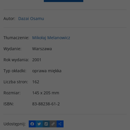
Autor
:
Dazai Osamu
Tłumaczenie
:
Mikołaj Melanowicz
Wydanie
:
Warszawa
Rok wydania
:
2001
Typ okładki
:
oprawa miękka
Liczba stron
:
162
Rozmiar
:
145 x 205 mm
ISBN
:
83-88238-61-2
Udostępnij
:
F
T
W
C
P
a
w
y
o
o