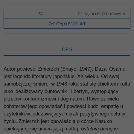
c
i
k
p
d
e
t
o
y
z
b
t
p
L
i
DODAJ DO PRZECHOWALNI
o
e
i
e
o
r
n
l
ZAPYTAJ O PRODUKT
k
k
s
i
ę
OPIS
Autor powieści Zmierzch (Shayo, 1947), Dazai Osamu,
jest legendą literatury japońskiej XX wieku. Od swej
samobójczej śmierci w 1948 roku stał się obiektem kultu
jako idealizowany buntownik i libertyn, występujący
przeciw konformizmowi i dogmatom. Również wielu
bohaterów jego opowiadań i powieści budzi empatię u
czytelników, odczuwających brak pozytywnego celu w
życiu. Zmierzch jest opowieścią o córce Kazuko
opiekującej się umierającą matką,
ostatnią damą w