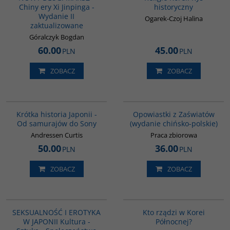
Chiny ery Xi Jinpinga -
historyczny
Wydanie II
Ogarek-Czoj Halina
zaktualizowane
Góralczyk Bogdan
60.00
45.00
PLN
PLN
ZOBACZ
ZOBACZ
G158
G1018
Krótka historia Japonii -
Opowiastki z Zaświatów
Od samurajów do Sony
(wydanie chińsko-polskie)
Andressen Curtis
Praca zbiorowa
50.00
36.00
PLN
PLN
ZOBACZ
ZOBACZ
G1217
G161
BESTSELLER
SEKSUALNOŚĆ I EROTYKA
Kto rządzi w Korei
W JAPONII Kultura -
Północnej?