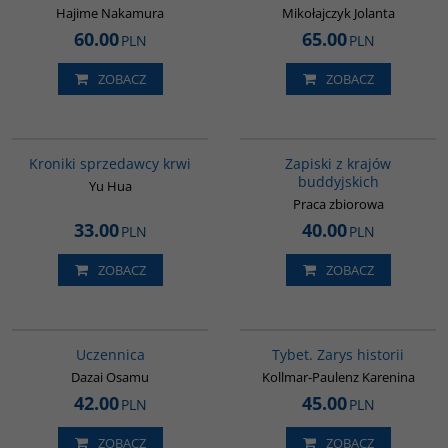
Hajime Nakamura
Mikołajczyk Jolanta
60.00
65.00
PLN
PLN
ZOBACZ
ZOBACZ
G776
00068G
Kroniki sprzedawcy krwi
Zapiski z krajów
buddyjskich
Yu Hua
Praca zbiorowa
33.00
40.00
PLN
PLN
ZOBACZ
ZOBACZ
G1000
G307
Uczennica
Tybet. Zarys historii
Dazai Osamu
Kollmar-Paulenz Karenina
42.00
45.00
PLN
PLN
ZOBACZ
ZOBACZ