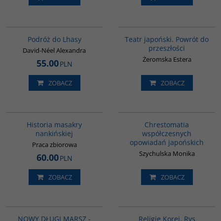
G228
G560
BESTSELLER
Podróż do Lhasy
Teatr japoński. Powrót do
przeszłości
David-Néel Alexandra
Żeromska Estera
55.00
PLN
ZOBACZ
ZOBACZ
G1147
00136G
Historia masakry
Chrestomatia
nankińskiej
współczesnych
opowiadań japońskich
Praca zbiorowa
Szychulska Monika
60.00
PLN
ZOBACZ
ZOBACZ
G1191
G556
BESTSELLER
NOWY DŁUGI MARSZ -
Religie Korei. Rys