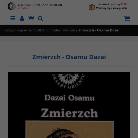
Menu
Panel
Lang
Szukaj
Kategoria główna
/
E-BOOKI
/
Daleki Wschód
/
Zmierzch - Osamu Dazai
Zmierzch - Osamu Dazai