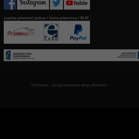
szybka płatność online / karta płatnicza / BLIK
InfoSerwis
-
oprogramowanie sklepu BestSeller