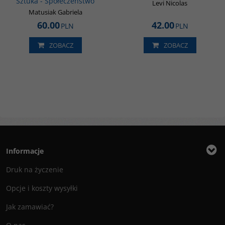
Sztuka - Społeczeństwo
Levi Nicolas
Matusiak Gabriela
60.00
42.00
PLN
PLN
ZOBACZ
ZOBACZ
Informacje
Druk na życzenie
Opcje i koszty wysyłki
Jak zamawiać?