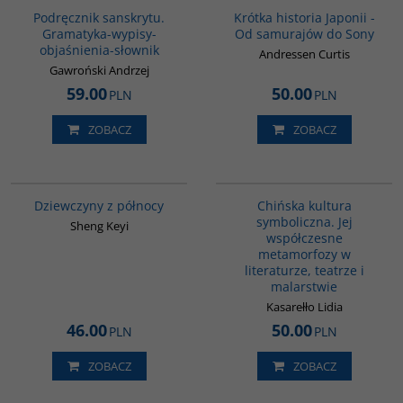
Podręcznik sanskrytu.
Krótka historia Japonii -
Gramatyka-wypisy-
Od samurajów do Sony
objaśnienia-słownik
Andressen Curtis
Gawroński Andrzej
59.00
50.00
PLN
PLN
ZOBACZ
ZOBACZ
G1171
G028
BESTSELLER
Dziewczyny z północy
Chińska kultura
symboliczna. Jej
Sheng Keyi
współczesne
metamorfozy w
literaturze, teatrze i
malarstwie
Kasarełło Lidia
46.00
50.00
PLN
PLN
ZOBACZ
ZOBACZ