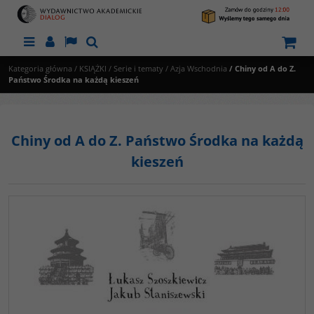
Menu
Panel
Lang
Szukaj
Kategoria główna
/
KSIĄŻKI
/
Serie i tematy
/
Azja Wschodnia
/
Chiny od A do Z.
Państwo Środka na każdą kieszeń
Chiny od A do Z. Państwo Środka na każdą
kieszeń