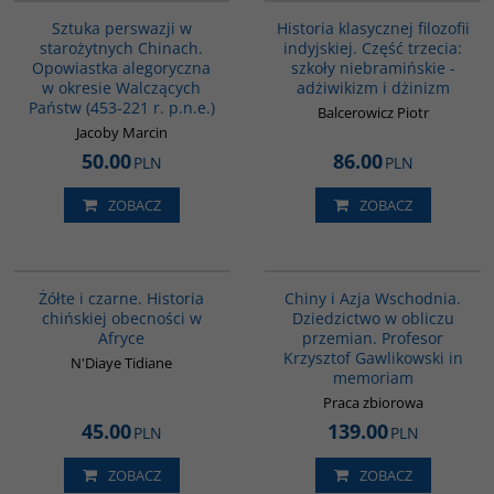
Sztuka perswazji w
Historia klasycznej filozofii
starożytnych Chinach.
indyjskiej. Część trzecia:
Opowiastka alegoryczna
szkoły niebramińskie -
w okresie Walczących
adżiwikizm i dżinizm
Państw (453-221 r. p.n.e.)
Balcerowicz Piotr
Jacoby Marcin
50.00
86.00
PLN
PLN
ZOBACZ
ZOBACZ
00253G
G1165
Żółte i czarne. Historia
Chiny i Azja Wschodnia.
chińskiej obecności w
Dziedzictwo w obliczu
Afryce
przemian. Profesor
Krzysztof Gawlikowski in
N'Diaye Tidiane
memoriam
Praca zbiorowa
45.00
139.00
PLN
PLN
ZOBACZ
ZOBACZ