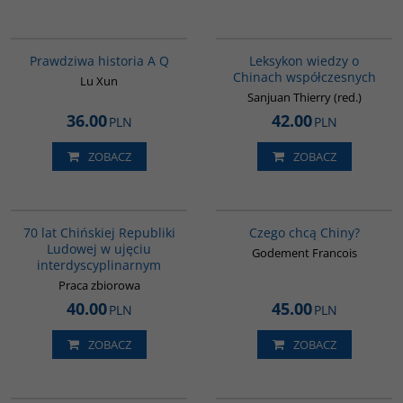
G648
G166
Prawdziwa historia A Q
Leksykon wiedzy o
Chinach współczesnych
Lu Xun
Sanjuan Thierry (red.)
36.00
42.00
PLN
PLN
ZOBACZ
ZOBACZ
G1126
00235G
70 lat Chińskiej Republiki
Czego chcą Chiny?
Ludowej w ujęciu
Godement Francois
interdyscyplinarnym
Praca zbiorowa
40.00
45.00
PLN
PLN
ZOBACZ
ZOBACZ
00279G
G158