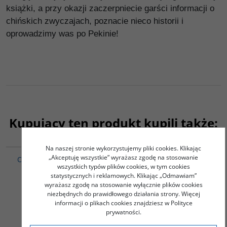
książki, a przy okazji zaczerpniecie garści informacji o
chińskich zwyczajach, poznacie nieco historii i
oprowadzimy was po Pekinie!
Kupujący ten produkt kupili także:
00171G
PAG1011
Na naszej stronie wykorzystujemy pliki cookies. Klikając
„Akceptuję wszystkie” wyrażasz zgodę na stosowanie
Opowiadania (wydanie
KLASYKA LITERATURY
wszystkich typów plików cookies, w tym cookies
chińsko-polskie)
CHIŃSKIEJ - 5 książek - Yu
statystycznych i reklamowych. Klikając „Odmawiam”
Hua - PAKIET
Lu Xun
wyrażasz zgodę na stosowanie wyłącznie plików cookies
PROMOCYJNY
niezbędnych do prawidłowego działania strony. Więcej
Yu Hua
informacji o plikach cookies znajdziesz w Polityce
36.00
158.00
PLN
PLN
prywatności.