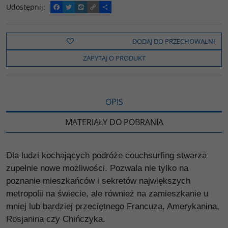
Udostępnij
:
F
T
W
C
P
a
w
y
o
o
c
i
k
p
d
e
t
o
y
z
b
t
p
L
i
DODAJ DO PRZECHOWALNI
o
e
i
e
o
r
n
l
ZAPYTAJ O PRODUKT
k
k
s
i
ę
OPIS
MATERIAŁY DO POBRANIA
Dla ludzi kochających podróże couchsurfing stwarza
zupełnie nowe możliwości. Pozwala nie tylko na
poznanie mieszkańców i sekretów największych
metropolii na świecie, ale również na zamieszkanie u
mniej lub bardziej przeciętnego Francuza, Amerykanina,
Rosjanina czy Chińczyka.