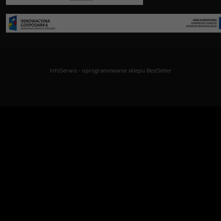
InfoSerwis
-
oprogramowanie sklepu BestSeller