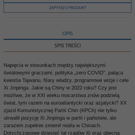
o
e
i
e
o
r
n
l
ZAPYTAJ O PRODUKT
k
k
s
i
ę
OPIS
SPIS TREŚCI
Napięcia w stosunkach między największymi
światowymi graczami, polityka „zero COVID”, paląca
kwestia Tajwanu, filary władzy, programowe wizje i cele
Xi Jinpinga. Jakie są Chiny w 2022 roku? Czy jest
możliwe, że w XXI wieku mocarstwa znów podzielą
świat, tym razem na euroatlantycki oraz azjatycki? XX
zjazd Komunistycznej Partii Chin (KPCh) nie tylko
utrwalił pozycję Xi Jinpinga w partii i państwie, ale
zarazem zupełnie zmienił realia w Chinach.
Dotychczasowe dziesięć lat rządów Xi oraz obecna