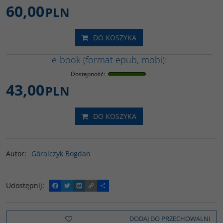
60,00
PLN
DO KOSZYKA
e-book (format epub, mobi):
Dostępność
:
43,00
PLN
DO KOSZYKA
Autor
:
Góralczyk Bogdan
Udostępnij
:
F
T
W
C
P
a
w
y
o
o
c
i
k
p
d
e
t
o
y
z
b
t
p
L
i
DODAJ DO PRZECHOWALNI