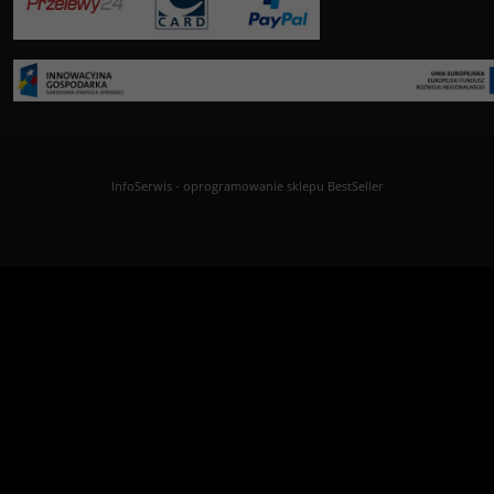
InfoSerwis
-
oprogramowanie sklepu BestSeller