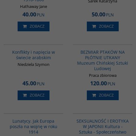
Sarek Katarzyna
Hathaway Jane
40.00
50.00
PLN
PLN
ZOBACZ
ZOBACZ
00023G
G1192
BESTSELLER
Konflikty i napięcia w
BEZMIAR PTAKÓW NA
świecie arabskim
PŁÓTNIE UTKANY
Muzeum Chińskiej Sztuki
Niedziela Szymon
Ludowej
Praca zbiorowa
45.00
120.00
PLN
PLN
ZOBACZ
ZOBACZ
G628
G1217
BESTSELLER
BESTSELLER
Lunatycy. Jak Europa
SEKSUALNOŚĆ I EROTYKA
poszła na wojnę w roku
W JAPONII Kultura -
1914
Sztuka - Społeczeństwo