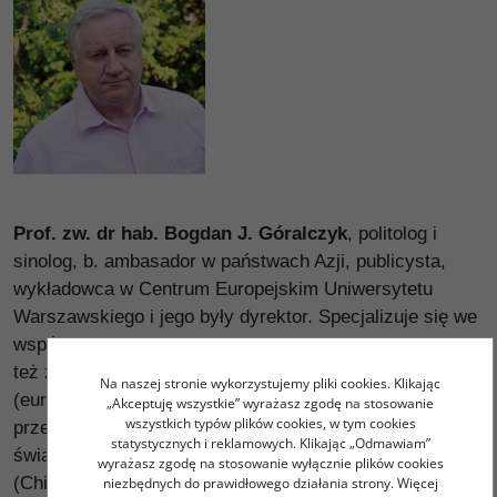
Prof. zw. dr hab. Bogdan J. Góralczyk
, politolog i
sinolog, b. ambasador w państwach Azji, publicysta,
wykładowca w Centrum Europejskim Uniwersytetu
Warszawskiego i jego były dyrektor. Specjalizuje się we
współczesnych stosunkach międzynarodowych. Bada
też zagadnienia wyzwań globalnych, integracji
Na naszej stronie wykorzystujemy pliki cookies. Klikając
(europejskiej i poza naszym kontynentem) oraz
„Akceptuję wszystkie” wyrażasz zgodę na stosowanie
wszystkich typów plików cookies, w tym cookies
przekształceń systemowych w różnych regionach
statystycznych i reklamowych. Klikając „Odmawiam”
świata, ze szczególnym naciskiem na Azję Wschodnią
wyrażasz zgodę na stosowanie wyłącznie plików cookies
(Chiny) i Europę Środkową (Węgry), co wiąże się ze
niezbędnych do prawidłowego działania strony. Więcej