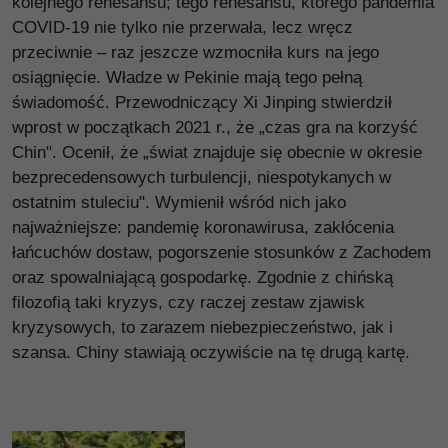
kolejnego renesansu; tego renesansu, którego pandemia
COVID-19 nie tylko nie przerwała, lecz wręcz
przeciwnie – raz jeszcze wzmocniła kurs na jego
osiągnięcie. Władze w Pekinie mają tego pełną
świadomość. Przewodniczący Xi Jinping stwierdził
wprost w początkach 2021 r., że „czas gra na korzyść
Chin". Ocenił, że „świat znajduje się obecnie w okresie
bezprecedensowych turbulencji, niespotykanych w
ostatnim stuleciu". Wymienił wśród nich jako
najważniejsze: pandemię koronawirusa, zakłócenia
łańcuchów dostaw, pogorszenie stosunków z Zachodem
oraz spowalniającą gospodarkę. Zgodnie z chińską
filozofią taki kryzys, czy raczej zestaw zjawisk
kryzysowych, to zarazem niebezpieczeństwo, jak i
szansa. Chiny stawiają oczywiście na tę drugą kartę.