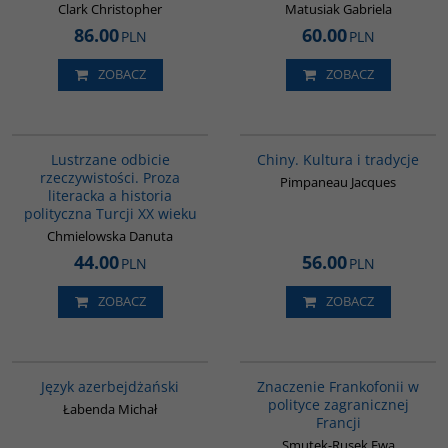
Clark Christopher
Matusiak Gabriela
86.00
60.00
PLN
PLN
ZOBACZ
ZOBACZ
G820
00258G
Lustrzane odbicie
Chiny. Kultura i tradycje
rzeczywistości. Proza
Pimpaneau Jacques
literacka a historia
polityczna Turcji XX wieku
Chmielowska Danuta
44.00
56.00
PLN
PLN
ZOBACZ
ZOBACZ
G1215
G1019
BESTSELLER
Język azerbejdżański
Znaczenie Frankofonii w
polityce zagranicznej
Łabenda Michał
Francji
Smutek-Rusek Ewa