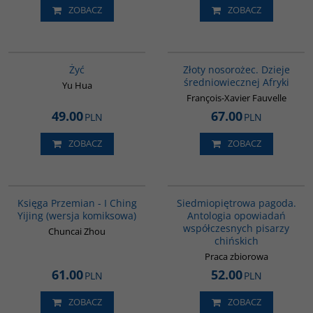
ZOBACZ
ZOBACZ
G827
00310G
Żyć
Złoty nosorożec. Dzieje
średniowiecznej Afryki
Yu Hua
François-Xavier Fauvelle
49.00
67.00
PLN
PLN
ZOBACZ
ZOBACZ
G160
G1017
BESTSELLER
Księga Przemian - I Ching
Siedmiopiętrowa pagoda.
Yijing (wersja komiksowa)
Antologia opowiadań
współczesnych pisarzy
Chuncai Zhou
chińskich
Praca zbiorowa
61.00
52.00
PLN
PLN
ZOBACZ
ZOBACZ