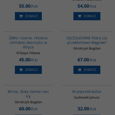
55.00
54.00
PLN
PLN
ZOBACZ
ZOBACZ
00253G
G1211
BESTSELLER
Żółte i czarne. Historia
OJCZULKOWIE Filary czy
chińskiej obecności w
przekleństwo Węgrów?
Afryce
Góralczyk Bogdan
N'Diaye Tidiane
45.00
67.00
PLN
PLN
ZOBACZ
ZOBACZ
G1119
G1031
Birma. Złota ziemia roni
W poprzek kultur
łzy
Gudowski Janusz
Góralczyk Bogdan
60.00
32.00
PLN
PLN