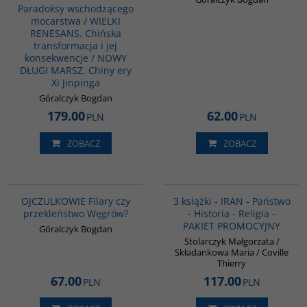
Paradoksy wschodzącego
mocarstwa / WIELKI
RENESANS. Chińska
transformacja i jej
konsekwencje / NOWY
DŁUGI MARSZ. Chiny ery
Xi Jinpinga
Góralczyk Bogdan
179.00
62.00
PLN
PLN
ZOBACZ
ZOBACZ
G1211
PAG1015
BESTSELLER
OJCZULKOWIE Filary czy
3 książki - IRAN - Państwo
przekleństwo Węgrów?
- Historia - Religia -
PAKIET PROMOCYJNY
Góralczyk Bogdan
Stolarczyk Małgorzata /
Składankowa Maria / Coville
Thierry
67.00
117.00
PLN
PLN