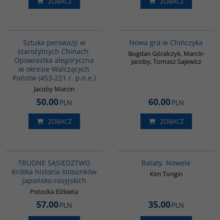
ZOBACZ
ZOBACZ
G822
G1205
BESTSELLER
Sztuka perswazji w
Nowa gra w Chińczyka
starożytnych Chinach.
Bogdan Góralczyk, Marcin
Opowiastka alegoryczna
Jacoby, Tomasz Sajewicz
w okresie Walczących
Państw (453-221 r. p.n.e.)
Jacoby Marcin
50.00
60.00
PLN
PLN
ZOBACZ
ZOBACZ
G1220
G1162
BESTSELLER
BESTSELLER
TRUDNE SĄSIEDZTWO
Bataty. Nowele
Krótka historia stosunków
Kim Tongin
japońsko-rosyjskich
Potocka Elżbieta
57.00
35.00
PLN
PLN