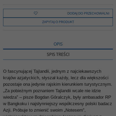
c
i
k
p
d
e
t
o
y
z
b
t
p
L
i
DODAJ DO PRZECHOWALNI
o
e
i
e
o
r
n
l
ZAPYTAJ O PRODUKT
k
k
s
i
ę
OPIS
SPIS TREŚCI
O fascynującej Tajlandii, jednym z najciekawszych
krajów azjatyckich, słyszał każdy, lecz dla większości
pozostaje ona jedynie rajskim kierunkiem turystycznym.
„Za pobieżnym poznaniem Tajlandii wcale nie idzie
wiedza” – pisze Bogdan Góralczyk, były ambasador RP
w Bangkoku i najsłynniejszy współczesny polski badacz
Azji. Próbuje to zmienić swoim „Notesem”,