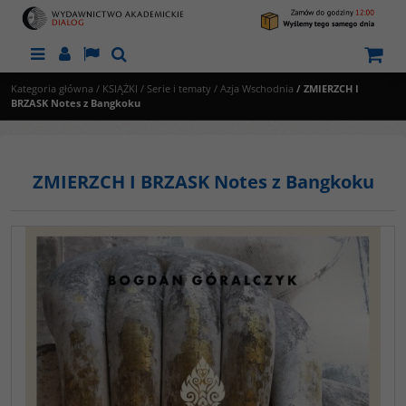
Menu
Panel
Lang
Szukaj
Kategoria główna
/
KSIĄŻKI
/
Serie i tematy
/
Azja Wschodnia
/
ZMIERZCH I
BRZASK Notes z Bangkoku
ZMIERZCH I BRZASK Notes z Bangkoku