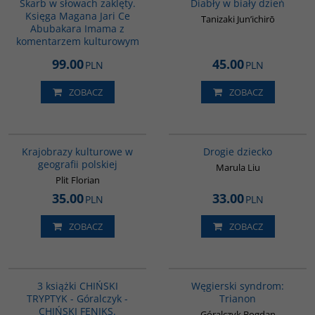
Skarb w słowach zaklęty.
Diabły w biały dzień
Księga Magana Jari Ce
Tanizaki Jun’ichirō
Abubakara Imama z
komentarzem kulturowym
99.00
45.00
PLN
PLN
ZOBACZ
ZOBACZ
G597
G1161
BESTSELLER
Krajobrazy kulturowe w
Drogie dziecko
geografii polskiej
Marula Liu
Plit Florian
35.00
33.00
PLN
PLN
ZOBACZ
ZOBACZ
G1178
G1053
BESTSELLER
3 książki CHIŃSKI
Węgierski syndrom:
TRYPTYK - Góralczyk -
Trianon
CHIŃSKI FENIKS.
Góralczyk Bogdan