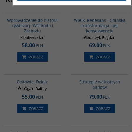
G329
00307G
BESTSELLER
Wprowadzenie do historii
Wielki Renesans - Chińska
cywilizacji Wschodu i
transformacja i jej
Zachodu
konsekwencje
Kieniewicz Jan
Góralczyk Bogdan
58.00
69.00
PLN
PLN
ZOBACZ
ZOBACZ
G021
G1200
BESTSELLER
Celtowie. Dzieje
Strategie walczących
państw
Ó hÓgáin Daithy
55.00
79.00
PLN
PLN
ZOBACZ
ZOBACZ
G1160
G1201