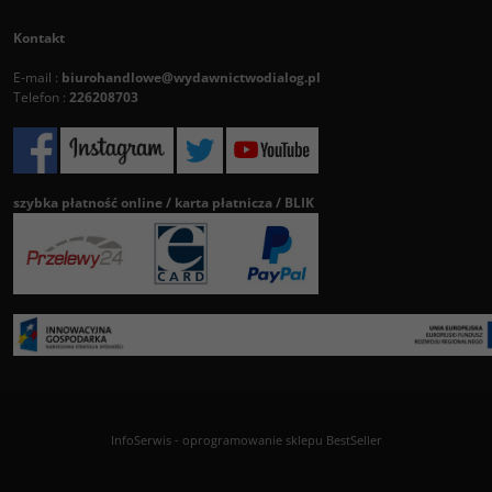
Kontakt
E-mail :
biurohandlowe@wydawnictwodialog.pl
Telefon :
226208703
szybka płatność online / karta płatnicza / BLIK
InfoSerwis
-
oprogramowanie sklepu BestSeller