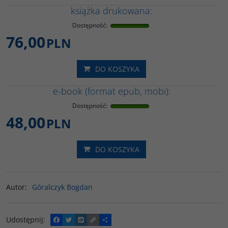
książka drukowana:
Dostępność
:
76,00
PLN
DO KOSZYKA
e-book (format epub, mobi):
Dostępność
:
48,00
PLN
DO KOSZYKA
Autor
:
Góralczyk Bogdan
Udostępnij
:
F
T
W
C
P
a
w
y
o
o