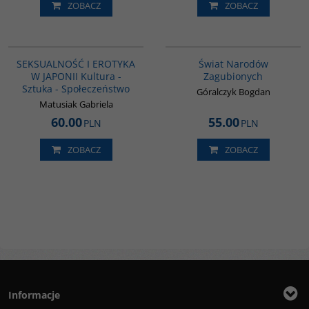
ZOBACZ
ZOBACZ
G1217
G1152
BESTSELLER
SEKSUALNOŚĆ I EROTYKA
Świat Narodów
W JAPONII Kultura -
Zagubionych
Sztuka - Społeczeństwo
Góralczyk Bogdan
Matusiak Gabriela
60.00
55.00
PLN
PLN
ZOBACZ
ZOBACZ
Informacje