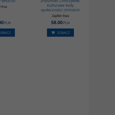
w deszczu
Zrozumieć Chińczyków.
Kulturowe kody
 Hua
społeczności chińskich
Zajdler Ewa
00
58.00
PLN
PLN
ZOBACZ
ZOBACZ