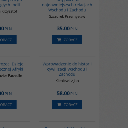
głych Indii
najdawniejszych relacjach
Wschodu i Zachodu
 Krzysztof
Szczurek Przemysław
00
35.00
PLN
PLN
ZOBACZ
ZOBACZ
00310G
G329
rożec. Dzieje
Wprowadzenie do historii
cznej Afryki
cywilizacji Wschodu i
Zachodu
vier Fauvelle
Kieniewicz Jan
00
58.00
PLN
PLN
ZOBACZ
ZOBACZ
G1061
G351