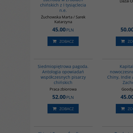
Dazai 
chińskich z I tysiąclecia
n.e.
Żuchowska Marta / Sarek
Katarzyna
45.00
50.0
PLN
ZOBACZ
ZO
G1017
Siedmiopiętrowa pagoda.
Kapita
Antologia opowiadań
nowoczesno
współczesnych pisarzy
Chiny, Indie
chińskich
Zach
Praca zbiorowa
Goody
52.00
45.0
PLN
ZOBACZ
ZO
G1055