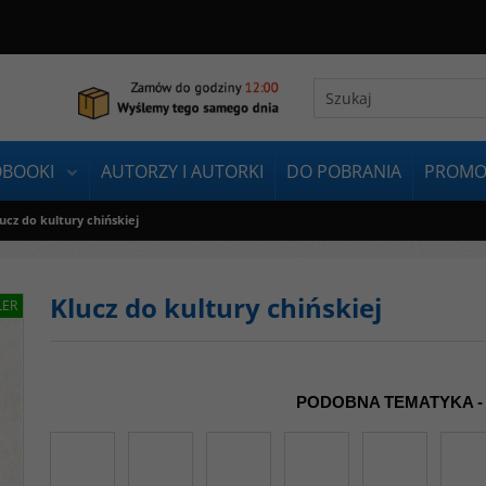
OBOOKI
AUTORZY I AUTORKI
DO POBRANIA
PROMO
ucz do kultury chińskiej
Klucz do kultury chińskiej
LER
PODOBNA TEMATYKA -