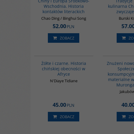
Chiny i Europa Środkowo-
Tradycje 
Wschodnia. Historia
kulinarna Chi
kontaktów literackich
zwyczaje
Chao Ding / Binghui Song
Burski 
52.00
57.0
PLN
ZOBACZ
ZO
00253G
Żółte i czarne. Historia
Znużeni nowo
chińskiej obecności w
Społecz
Afryce
konsumpcyjne
materialne w
N'Diaye Tidiane
Muronga
Jakubów
45.00
40.0
PLN
ZOBACZ
ZO