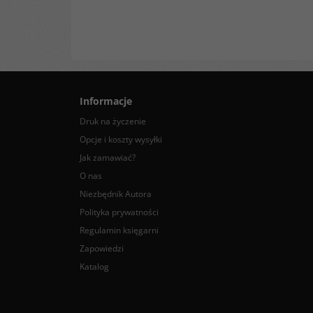
Informacje
Druk na życzenie
Opcje i koszty wysyłki
Jak zamawiać?
O nas
Niezbędnik Autora
Polityka prywatności
Regulamin księgarni
Zapowiedzi
Katalog