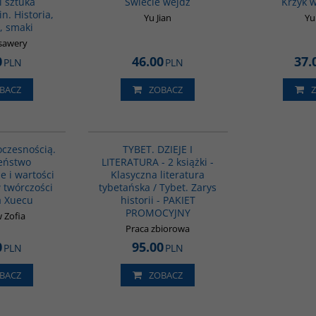
i sztuka
Świecie wejdź
Krzyk 
n. Historia,
Yu Jian
Yu
, smaki
Ksawery
0
46.00
37.
PLN
PLN
BACZ
ZOBACZ
G1125
G1149
czesnością.
TYBET. DZIEJE I
eństwo
LITERATURA - 2 książki -
 i wartości
Klasyczna literatura
 twórczości
tybetańska / Tybet. Zarys
 Xuecu
historii - PAKIET
PROMOCYJNY
 Zofia
Praca zbiorowa
0
95.00
PLN
PLN
BACZ
ZOBACZ