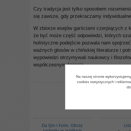
Czy tradycja jest tylko sposobem rozumien
się zawsze, gdy przekraczamy indywidualne
W zbiorze esejów garściami czerpiących z kl
że być może część odpowiedzi, których szuk
holistyczne podejście pozwala nam spojrzeć n
ważnych głosów w chińskiej literaturze i pot
wypowiedzi otrzymywali naukowcy i filozofowi
współczesnym świecie.
Na naszej stronie wykorzystujemy 
cookies statystycznych i reklam
dz
G812
Da Qin i Fulin. Obraz
Liś
zachodu w źródłach