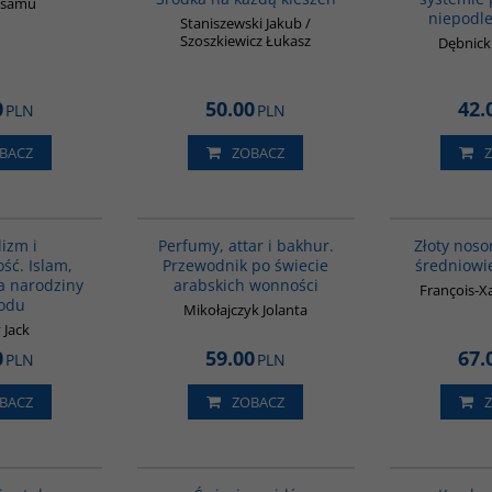
Osamu
niepodle
Staniszewski Jakub /
Szoszkiewicz Łukasz
Dębnicki
0
50.00
42.
PLN
PLN
BACZ
ZOBACZ
G139
G1129
BESTSELLER
lizm i
Perfumy, attar i bakhur.
Złoty noso
ść. Islam,
Przewodnik po świecie
średniowie
 a narodziny
arabskich wonności
François-Xa
odu
Mikołajczyk Jolanta
 Jack
0
59.00
67.
PLN
PLN
BACZ
ZOBACZ
G1124
G655