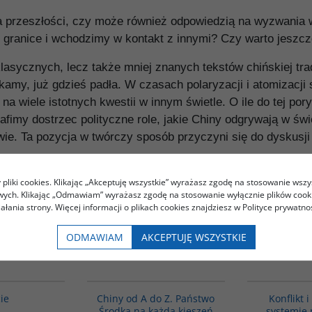
ia przeszłości, czy może również odpowiedzią na wyzwania
 granice i wchodzimy w kontakt z innymi? Czy warto jeszcz
asycznych, lecz także mniej znanych tekstów chińskiej trady
amy, już gdzieś padła. W czasach polaryzacji i atomizacj
a wiele istotnych kwestii w innym świetle. O ile do tej por
rafimy dostrzec polityczne role, jakie Chiny odgrywają w świ
e. Ta pozycja w twórczy sposób przyczyni się do dyskusji na 
pliki cookies. Klikając „Akceptuję wszystkie” wyrażasz zgodę na stosowanie wszy
owych. Klikając „Odmawiam” wyrażasz zgodę na stosowanie wyłącznie plików coo
iałania strony. Więcej informacji o plikach cookies znajdziesz w Polityce prywatnoś
ODMAWIAM
AKCEPTUJĘ WSZYSTKIE
Kupujący ten produkt kupili także:
G1174
G023
cie
Chiny od A do Z. Państwo
Konflikt 
Środka na każdą kieszeń
systemie 