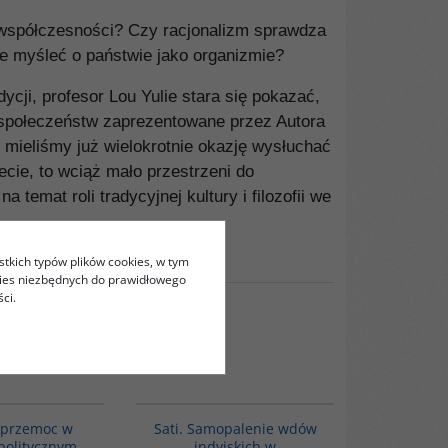
 współczesności? Czy racjonalizm sprawdza
e myśleć o państwie jako organizmie?
cji, profesor Lou Yulie stara się pokazać,
i społeczeństw zaprezentowane przez Autora
y mieliśmy już wielokrotnie okazję wysłuchać
ecie, to wciąż mało przestrzeni do
temat roli tradycyjnej kultury i filozofii we
stkich typów plików cookies, w tym
kies niezbędnych do prawidłowego
ci.
00048G
G262
i przemoc w
Sati. Samopalenie wdów
politycznym
indyjskich w