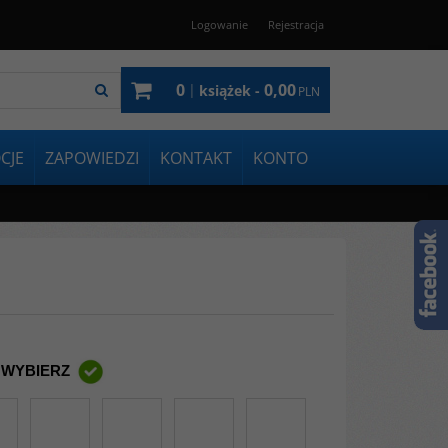
Logowanie
Rejestracja
0
0,00
|
książek -
PLN
CJE
ZAPOWIEDZI
KONTAKT
KONTO
 WYBIERZ