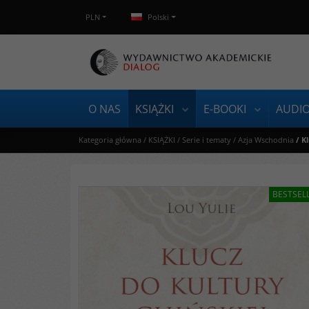
PLN
Polski
O NAS
KSIĄŻKI
E-BOOKI
AUDI
Kategoria główna
/
KSIĄŻKI
/
Serie i tematy
/
Azja Wschodnia
/
Kl
BESTSEL