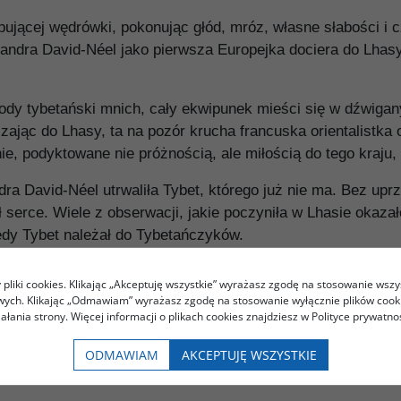
ującej wędrówki, pokonując głód, mróz, własne słabości i c
exandra David-Néel jako pierwsza Europejka dociera do Lhas
dy tybetański mnich, cały ekwipunek mieści się w dźwigany
ając do Lhasy, ta na pozór krucha francuska orientalistka
, podyktowane nie próżnością, ale miłością do tego kraju, ludz
ra David-Néel utrwaliła Tybet, którego już nie ma. Bez uprz
ł serce. Wiele z obserwacji, jakie poczyniła w Lhasie oka
iedy Tybet należał do Tybetańczyków.
Autorki, dzięki uprzejmości Archives Maison Alexandra Dav
pliki cookies. Klikając „Akceptuję wszystkie” wyrażasz zgodę na stosowanie wszy
owych. Klikając „Odmawiam” wyrażasz zgodę na stosowanie wyłącznie plików coo
iałania strony. Więcej informacji o plikach cookies znajdziesz w Polityce prywatnoś
ODMAWIAM
AKCEPTUJĘ WSZYSTKIE