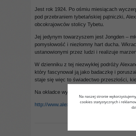
Jest rok 1924. Po ośmiu miesiącach wyczerp
pod przebraniem tybetańskiej pątniczki, Al
obcokrajowców stolicy Tybetu.
Jej jedynym towarzyszem jest Jongden – mło
pomysłowość i niezłomny hart ducha. Wkracz
ustanowionymi przez ludzi i realizuje marzenie
W dzienniku z tej niezwykłej podróży Alexand
który fascynował ją jako badaczkę i porusza
staje się więc to świadectwo przeszłości, k
Na okładce wykorzystano zdjęcie ze zbiorów 
Na naszej stronie wykorzystujemy 
cookies statystycznych i reklam
http://www.alexandra-david-neel.org
dz