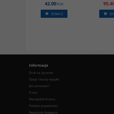
42.00
95.4
PLN
ZOBACZ
ZO
Informacje
Druk na życzenie
Opcje i koszty wysyłki
Jak zamawiać?
O nas
Niezbędnik Autora
Polityka prywatności
Regulamin księgarni