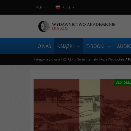
PLN
Polski
O NAS
KSIĄŻKI
E-BOOKI
AUDI
Kategoria główna
/
KSIĄŻKI
/
Serie i tematy
/
Azja Wschodnia
/
P
BESTSEL