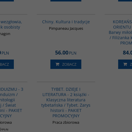
00009G
00258G
 wezgłowia,
Chiny. Kultura i tradycje
KOREAŃS
ik osobisty
ORIENTU -
Pimpaneau Jacques
Barwy miło
ōnagon
/ Filiżanka
PROM
0
56.00
84.
PLN
PLN
BACZ
ZOBACZ
G1159
G1149
PROMOCJA
NDUIZMU - 3
TYBET. DZIEJE I
Hinduizm /
LITERATURA - 2 książki -
itologii
Klasyczna literatura
j / Świat
tybetańska / Tybet. Zarys
ni - PAKIET
historii - PAKIET
CYJNY
PROMOCYJNY
biorowa
Praca zbiorowa
0
PLN