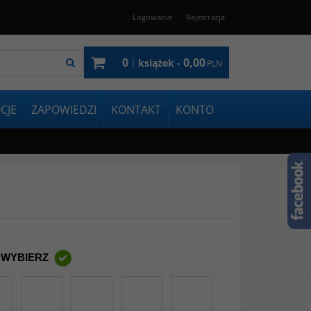
Logowanie
Rejestracja
0
0,00
|
książek -
PLN
CJE
ZAPOWIEDZI
KONTAKT
KONTO
 WYBIERZ