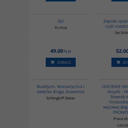
G827
Żyć
Zapiski spod
czyli notatn
Yu Hua
Sei Sh
49.00
52.0
PLN
ZOBACZ
ZO
00148G
Buddyzm. Monastyczna i
ODCIENIE HI
świecka droga zbawienia
książki - 
Słownik m
Schlingloff Dieter
hinduskie
wężowej Bogi
PROMO
Praca z
120.0