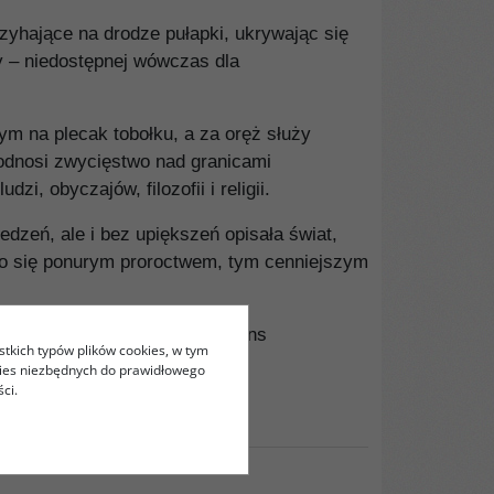
zyhające na drodze pułapki, ukrywając się
y – niedostępnej wówczas dla
m na plecak tobołku, a za oręż służy
 odnosi zwycięstwo nad granicami
i, obyczajów, filozofii i religii.
edzeń, ale i bez upiększeń opisała świat,
zało się ponurym proroctwem, tym cenniejszym
id-Néel/Ville de Digne-les-Bains
stkich typów plików cookies, w tym
kies niezbędnych do prawidłowego
ci.