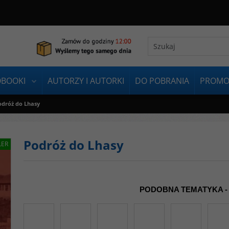
OBOOKI
AUTORZY I AUTORKI
DO POBRANIA
PROMO
odróż do Lhasy
Podróż do Lhasy
LER
PODOBNA TEMATYKA -