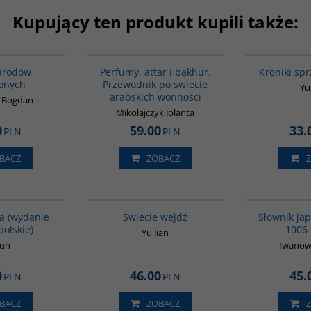
Kupujący ten produkt kupili także:
G1152
G1129
BESTSELLER
arodów
Perfumy, attar i bakhur.
Kroniki sp
onych
Przewodnik po świecie
Yu
arabskich wonności
k Bogdan
Mikołajczyk Jolanta
0
59.00
33.
PLN
PLN
BACZ
ZOBACZ
00171G
G655
a (wydanie
Świecie wejdź
Słownik jap
polskie)
1006
Yu Jian
Xun
Iwanow 
0
46.00
45.
PLN
PLN
BACZ
ZOBACZ