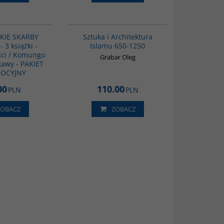
PAG1029
G288
KIE SKARBY
Sztuka i Architektura
 3 książki -
Islamu 650-1250
ści / Komungo
Grabar Oleg
 kawy - PAKIET
OCYJNY
00
110.00
PLN
PLN
ZOBACZ
ZOBACZ