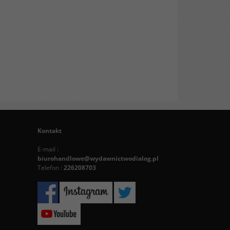
Kontakt
E-mail :
biurohandlowe@wydawnictwodialog.pl
Telefon :
226208703