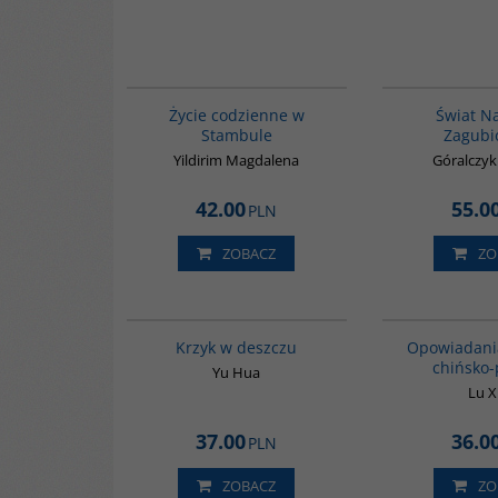
00074G
Życie codzienne w
Świat N
Stambule
Zagubi
Yildirim Magdalena
Góralczy
42.00
55.0
PLN
ZOBACZ
ZO
G1061
Krzyk w deszczu
Opowiadani
chińsko-
Yu Hua
Lu 
37.00
36.0
PLN
ZOBACZ
ZO