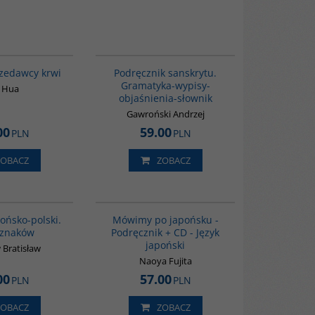
G776
00279G
rzedawcy krwi
Podręcznik sanskrytu.
Gramatyka-wypisy-
 Hua
objaśnienia-słownik
Gawroński Andrzej
00
59.00
PLN
PLN
ZOBACZ
ZOBACZ
G580
G187
ońsko-polski.
Mówimy po japońsku -
 znaków
Podręcznik + CD - Język
japoński
Bratisław
Naoya Fujita
00
57.00
PLN
PLN
ZOBACZ
ZOBACZ