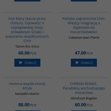
G151
00093G
Koń który skacze przez
Polityka zagraniczna Chin.
chmury. Opowieść o
Między integracją a
szpiegowskiej misji,
dążeniem do
Jedwabnym Szlaku i
mocarstwowości
powstaniu współczesnych
Cabestan Jean-Pierre
Chin
Tamm Eric Enno
60.00
47.00
PLN
PLN
ZOBACZ
ZOBACZ
G1062
G1177
BESTSELLER
BESTSELLER
Historia współczesnej
CHIŃSKI FENIKS.
Afryki
Paradoksy wschodzącego
mocarstwa
Meredith Martin
Góralczyk Bogdan
88.00
60.00
PLN
PLN