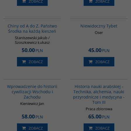
ZOBACZ
ZOBACZ
G023
G198
Chiny od A do Z. Państwo
Niewidoczny Tybet
Środka na każdą kieszeń
Oser
Staniszewski Jakub /
Szoszkiewicz Łukasz
50.00
45.00
PLN
PLN
ZOBACZ
ZOBACZ
G329
G094
Wprowadzenie do historii
Historia nauki arabskiej -
cywilizacji Wschodu i
Technika, alchemia, nauki
Zachodu
przyrodnicze i medycyna -
Tom III
Kieniewicz Jan
Praca zbiorowa
58.00
65.00
PLN
PLN
ZOBACZ
ZOBACZ