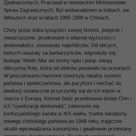
Zjednoczonych. Pracował w niemieckim Ministerstwie
Spraw Zagranicznych. Był ambasadorem w Indiach, we
Włoszech oraz w latach 1995-1999 w Chinach.
Chiny przez kilka tysiącleci swojej historii, potężne i
niewzruszone, przekonane o własnej wyższości i
doskonałości, sinizowały najeźdźców. Od obcych,
których uważały za barbarzyńców, odgrodziły się,
budując Wielki Mur od strony lądu i paląc swoją
olbrzymią flotę, która od wieków panowała na oceanach.
W poszukiwaniu harmonii stworzyły idealny system
państwa i społeczeństwa, ale pacyfizm i niechęć do
ewolucji ostatecznie przyczyniły się do ich klęski w
starciu z Europą. Konrad Seitz przedstawia dzieje Chin i
ich "cywilizację doskonałą", załamanie się
konfucjańskiego świata w XIX wieku, trudne narodziny
nowego chińskiego państwa po 1949 roku, tragiczne
skutki wprowadzania komunizmu i gwałtowne przemiany