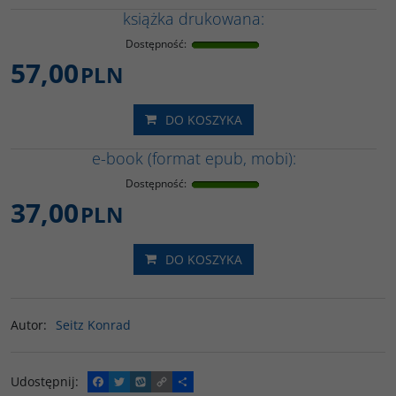
książka drukowana:
Dostępność
:
57,00
PLN
DO KOSZYKA
e-book (format epub, mobi):
Dostępność
:
37,00
PLN
DO KOSZYKA
Autor
:
Seitz Konrad
Udostępnij
:
F
T
W
C
P
a
w
y
o
o