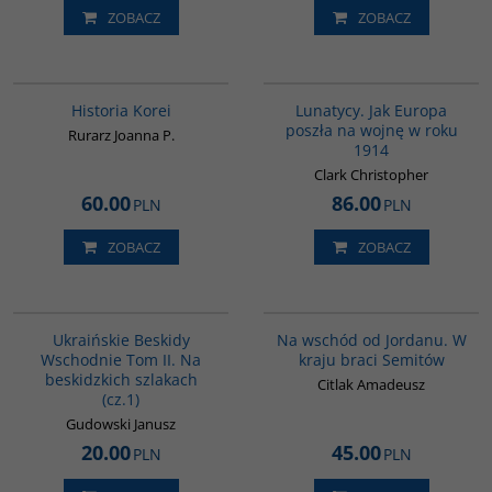
ZOBACZ
ZOBACZ
00016G
G628
BESTSELLER
BESTSELLER
Historia Korei
Lunatycy. Jak Europa
poszła na wojnę w roku
Rurarz Joanna P.
1914
Clark Christopher
60.00
86.00
PLN
PLN
ZOBACZ
ZOBACZ
00123G
G583
Ukraińskie Beskidy
Na wschód od Jordanu. W
Wschodnie Tom II. Na
kraju braci Semitów
beskidzkich szlakach
Citlak Amadeusz
(cz.1)
Gudowski Janusz
20.00
45.00
PLN
PLN