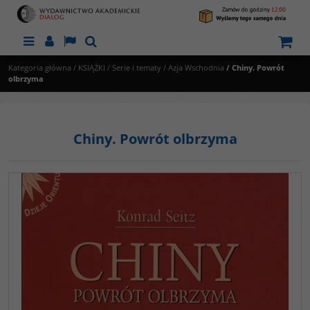
Menu
Panel
Lang
Szukaj
Kategoria główna
/
KSIĄŻKI
/
Serie i tematy
/
Azja Wschodnia
/
Chiny. Powrót
olbrzyma
Chiny. Powrót olbrzyma