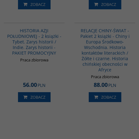
ZOBACZ
ZOBACZ
PAG1117
PAG1098
HISTORIA AZJI
RELACJE CHINY-ŚWIAT -
POŁUDNIOWEJ - 2 książki -
Pakiet 2 książki - Chiny i
Tybet. Zarys historii /
Europa Środkowo-
Indie. Zarys historii -
Wschodnia. Historia
PAKIET PROMOCYJNY
kontaktów literackich /
Żółte i czarne. Historia
Praca zbiorowa
chińskiej obecności w
Afryce
Praca zbiorowa
56.00
88.00
PLN
PLN
ZOBACZ
ZOBACZ