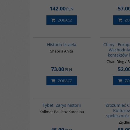
142.00
57.0
PLN
ZOBACZ
ZO
00305G
Historia Izraela
Chiny i Euro
Wschodnia.
Shapira Anita
kontaktów l
Chao Ding / 
73.00
52.0
PLN
ZOBACZ
ZO
G307
Tybet. Zarys historii
Zrozumieć C
Kulturo
Kollmar-Paulenz Karenina
społecznośc
Zajdle
45.00
58.0