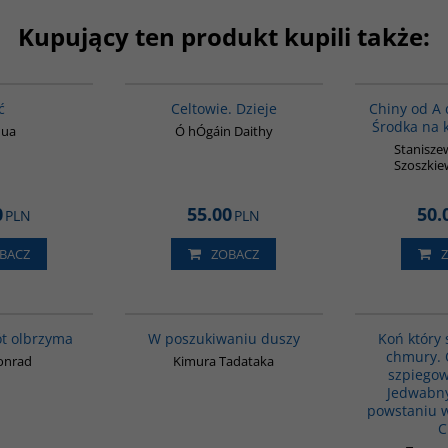
Kupujący ten produkt kupili także:
G827
G021
ć
Celtowie. Dzieje
Chiny od A 
Środka na 
Hua
Ó hÓgáin Daithy
Staniszew
Szoszkie
0
55.00
50.
PLN
PLN
BACZ
ZOBACZ
G027
G649
ót olbrzyma
W poszukiwaniu duszy
Koń który 
chmury. 
Konrad
Kimura Tadataka
szpiegows
Jedwabny
powstaniu 
C