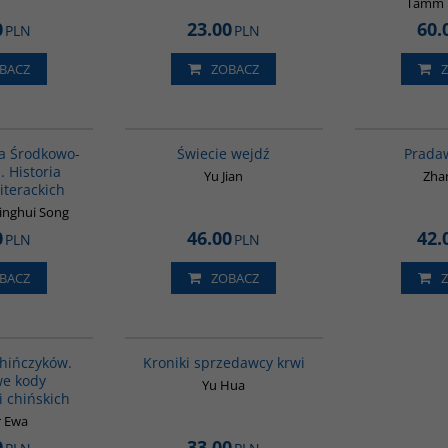
Tamm E
0
23.00
60.
PLN
PLN
BACZ
ZOBACZ
G1055
G655
pa Środkowo-
Świecie wejdź
Prada
 Historia
Yu Jian
Zha
iterackich
Binghui Song
0
46.00
42.
PLN
PLN
BACZ
ZOBACZ
G351
G776
hińczyków.
Kroniki sprzedawcy krwi
we kody
Yu Hua
i chińskich
r Ewa
0
33.00