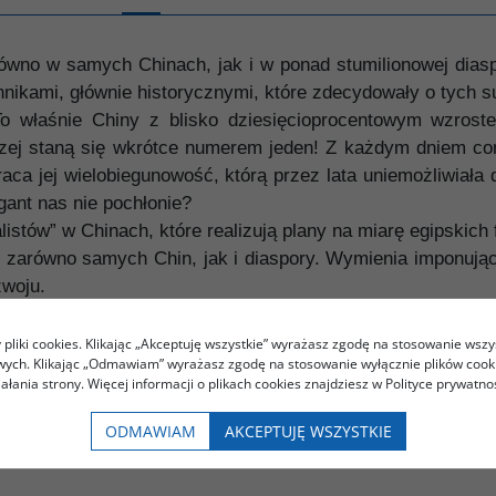
równo w samych Chinach, jak i w ponad stumilionowej diasp
nnikami, głównie historycznymi, które zdecydowały o tych 
o właśnie Chiny z blisko dziesięcioprocentowym wzrost
zej staną się wkrótce numerem jeden! Z każdym dniem co
aca jej wielobiegunowość, którą przez lata uniemożliwiał
igant nas nie pochłonie?
stów” w Chinach, które realizują plany na miarę egipskich
 zarówno samych Chin, jak i diaspory. Wymienia imponujące
zwoju.
 na Uniwersytecie Paris VIII, specjalista w dziedzinie geog
pliki cookies. Klikając „Akceptuję wszystkie” wyrażasz zgodę na stosowanie wszy
rzebywał w Chinach jako ekspert Unii Europejskiej, był d
owych. Klikając „Odmawiam” wyrażasz zgodę na stosowanie wyłącznie plików coo
iałania strony. Więcej informacji o plikach cookies znajdziesz w Polityce prywatnoś
ODMAWIAM
AKCEPTUJĘ WSZYSTKIE