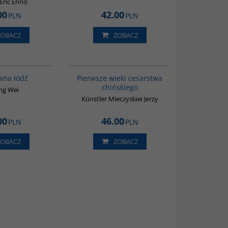
ric Enno
00
42.00
PLN
PLN
ZOBACZ
ZOBACZ
G1006
00075G
wna łódź
Pierwsze wieki cesarstwa
chińskiego
ng Wei
Künstler Mieczysław Jerzy
00
46.00
PLN
PLN
ZOBACZ
ZOBACZ