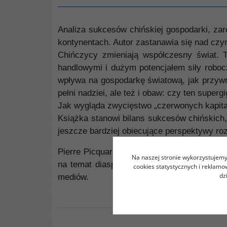
Analiza sukcesów chińskiej gospodarki, za
kontynentach. Autor zastanawia się nad czy
Chińczycy zmieniają współczesny świat. T
handlowymi i dużym potencjałem siły roboc
wpływa na gospodarkę światową, jak przywr
pełni nadziei, ale też i obaw: czy ten superg
Jak wygląda zwycięstwo „czerwonych kapitali
Książka stanowi bilans sukcesów chińskich,
jeszcze bardziej obiecujące perspektywy ro
Pierre Picquart, doktor nauk geopolitycznych
Na naszej stronie wykorzystujemy 
na temat diaspory chińskiej. W 2001 roku p
cookies statystycznych i reklam
dz
mediów.