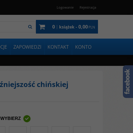
Logowanie
Rejestracja
0
0,00
|
książek -
PLN
CJE
ZAPOWIEDZI
KONTAKT
KONTO
źniejszość chińskiej
 WYBIERZ