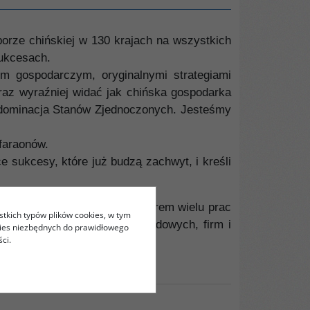
orze chińskiej w 130 krajach na wszystkich
sukcesach.
em gospodarczym, oryginalnymi strategiami
raz wyraźniej widać jak chińska gospodarka
a dominacja Stanów Zjednoczonych. Jesteśmy
 faraonów.
 sukcesy, które już budzą zachwyt, i kreśli
rafii humanistycznej, jest autorem wielu prac
stkich typów plików cookies, w tym
oradcą organizacji międzynarodowych, firm i
kies niezbędnych do prawidłowego
ci.