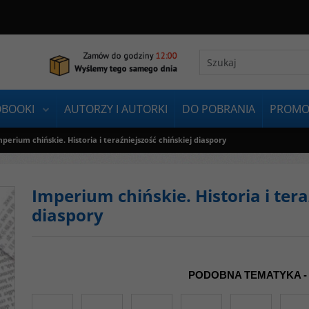
OBOOKI
AUTORZY I AUTORKI
DO POBRANIA
PROMO
perium chińskie. Historia i teraźniejszość chińskiej diaspory
Imperium chińskie. Historia i tera
diaspory
PODOBNA TEMATYKA -