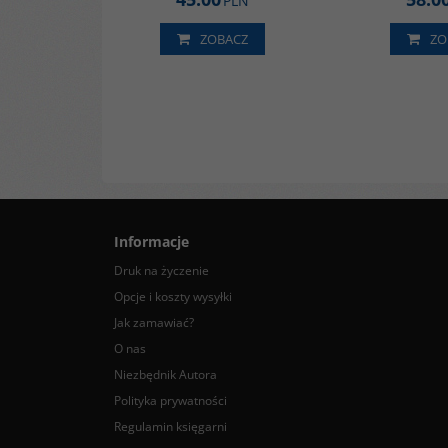
PLN
ZOBACZ
ZO
Informacje
Druk na życzenie
Opcje i koszty wysyłki
Jak zamawiać?
O nas
Niezbędnik Autora
Polityka prywatności
Regulamin księgarni