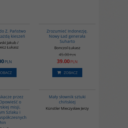
G023
00004G
PROMOCJA
do Z. Państwo
Zrozumieć Indonezję.
każdą kieszeń
Nowy Ład generała
Suharto
ski Jakub /
wicz Łukasz
Bonczol Łukasz
45.00
PLN
00
39.00
PLN
PLN
ZOBACZ
ZOBACZ
G151
G176
skacze przez
Mały słownik sztuki
Opowieść o
chińskiej
kiej misji,
Künstler Mieczysław Jerzy
m Szlaku i
współczesnych
hin