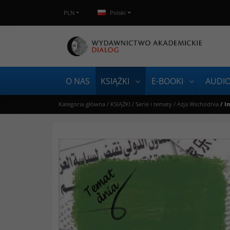
PLN
Polski
O NAS
KSIĄŻKI
E-BOOKI
AUDI
Kategoria główna
/
KSIĄŻKI
/
Serie i tematy
/
Azja Wschodnia
/
Im