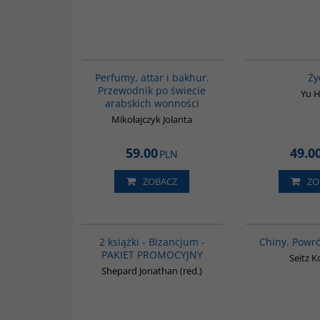
G1129
BESTSELLER
Perfumy, attar i bakhur.
Ży
Przewodnik po świecie
Yu 
arabskich wonności
Mikołajczyk Jolanta
59.00
49.0
PLN
ZOBACZ
ZO
GPA50
BESTSELLER
2 książki - Bizancjum -
Chiny. Powr
PAKIET PROMOCYJNY
Seitz 
Shepard Jonathan (red.)