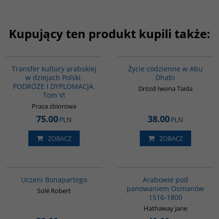
Kupujący ten produkt kupili także:
G1073
00186G
Transfer kultury arabskiej
Życie codzienne w Abu
w dziejach Polski.
Dhabi
PODRÓŻE I DYPLOMACJA.
Drózd Iwona Taida
Tom VI
Praca zbiorowa
75.00
38.00
PLN
PLN
ZOBACZ
ZOBACZ
G309
G011
Uczeni Bonapartego
Arabowie pod
panowaniem Osmanów
Solé Robert
1516-1800
Hathaway Jane