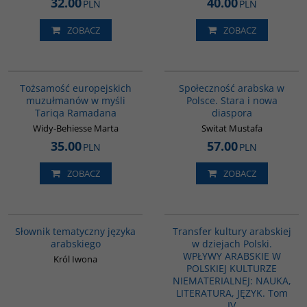
32.00
40.00
PLN
PLN
ZOBACZ
ZOBACZ
G298
00300G
Tożsamość europejskich
Społeczność arabska w
muzułmanów w myśli
Polsce. Stara i nowa
Tariqa Ramadana
diaspora
Widy-Behiesse Marta
Switat Mustafa
35.00
57.00
PLN
PLN
ZOBACZ
ZOBACZ
00274G
G1064
Słownik tematyczny języka
Transfer kultury arabskiej
arabskiego
w dziejach Polski.
WPŁYWY ARABSKIE W
Król Iwona
POLSKIEJ KULTURZE
NIEMATERIALNEJ: NAUKA,
LITERATURA, JĘZYK. Tom
IV