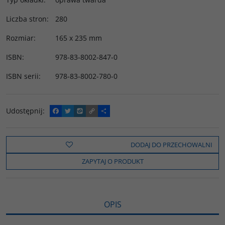
Liczba stron
:
280
Rozmiar
:
165 x 235 mm
ISBN
:
978-83-8002-847-0
ISBN serii
:
978-83-8002-780-0
Udostępnij
:
F
T
W
C
P
a
w
y
o
o
c
i
k
p
d
e
t
o
y
z
b
t
p
L
i
DODAJ DO PRZECHOWALNI
o
e
i
e
o
r
n
l
ZAPYTAJ O PRODUKT
k
k
s
i
ę
OPIS