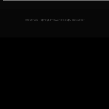
InfoSerwis
-
oprogramowanie sklepu BestSeller