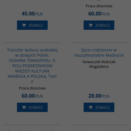
Praca zbiorowa
45.00
60.00
PLN
PLN
ZOBACZ
ZOBACZ
G1063
G358
Transfer kultury arabskiej
Życie codzienne w
w dziejach Polski.
muzułmańskim Madrycie
OGNIWA TRANSFERU. O
Nowaczek-Walczak
ROLI POŚREDNIKÓW
Magdalena
MIĘDZY KULTURĄ
ARABSKĄ A POLSKĄ. Tom
II
Praca zbiorowa
60.00
28.00
PLN
PLN
ZOBACZ
ZOBACZ
G1021
00071G