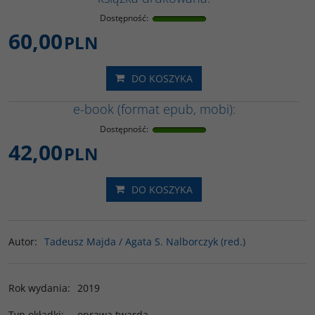
Dostępność
:
60,00
PLN
DO KOSZYKA
e-book (format epub, mobi):
Dostępność
:
42,00
PLN
DO KOSZYKA
Autor
:
Tadeusz Majda / Agata S. Nalborczyk (red.)
Rok wydania
:
2019
Typ okładki
:
oprawa twarda