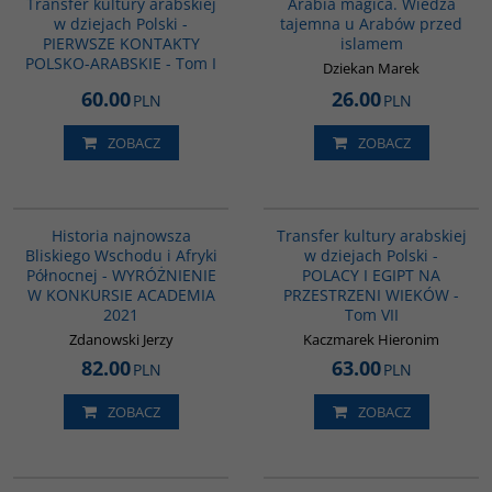
Transfer kultury arabskiej
Arabia magica. Wiedza
w dziejach Polski -
tajemna u Arabów przed
PIERWSZE KONTAKTY
islamem
POLSKO-ARABSKIE - Tom I
Dziekan Marek
60.00
26.00
PLN
PLN
ZOBACZ
ZOBACZ
G1039
G1022
BESTSELLER
Historia najnowsza
Transfer kultury arabskiej
Bliskiego Wschodu i Afryki
w dziejach Polski -
Północnej - WYRÓŻNIENIE
POLACY I EGIPT NA
W KONKURSIE ACADEMIA
PRZESTRZENI WIEKÓW -
2021
Tom VII
Zdanowski Jerzy
Kaczmarek Hieronim
82.00
63.00
PLN
PLN
ZOBACZ
ZOBACZ
G113
00020G