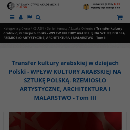
Menu
Panel
Lang
Szukaj
Kategoria główna
/
KSIĄŻKI
/
Serie i tematy
/
Sztuka Orientu
/
Transfer kultury
arabskiej w dziejach Polski - WPŁYW KULTURY ARABSKIEJ NA SZTUKĘ POLSKĄ.
RZEMIOSŁO ARTYSTYCZNE, ARCHITEKTURA I MALARSTWO - Tom III
Transfer kultury arabskiej w dziejach
Polski - WPŁYW KULTURY ARABSKIEJ NA
SZTUKĘ POLSKĄ. RZEMIOSŁO
ARTYSTYCZNE, ARCHITEKTURA I
MALARSTWO - Tom III