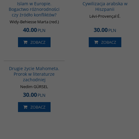
Islam w Europie.
Cywilizacja arabska w
Bogactwo różnorodności
Hiszpanii
czy źródło konfliktów?
Lévi-Provençal É.
Widy-Behiesse Marta (red.)
40.00
30.00
PLN
PLN
ZOBACZ
ZOBACZ
G1027
Drugie życie Mahometa.
Prorok w literaturze
zachodniej
Nedim GÜRSEL
30.00
PLN
ZOBACZ