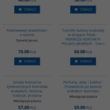
PLN
PLN
ZOBACZ
ZOBACZ
00035G
G1021
Podstawowe wiadomości
Transfer kultury arabskiej
o Islamie
w dziejach Polski -
PIERWSZE KONTAKTY
Danecki Janusz
POLSKO-ARABSKIE - Tom I
70.00
60.00
PLN
PLN
ZOBACZ
ZOBACZ
G1195
G1129
BESTSELLER
BESTSELLER
Sztuka Kulinarna
Perfumy, attar i bakhur.
Zjednoczonych Emiratów
Przewodnik po świecie
Arabskich. Historia,
arabskich wonności
tradycje, przepisy
Mikołajczyk Jolanta
Mikołajczyk Jolanta
57.00
59.00
PLN
PLN