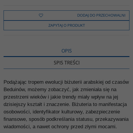
a
w
y
o
o
c
i
k
p
d
e
t
o
y
z
b
t
p
L
i
DODAJ DO PRZECHOWALNI
o
e
i
e
o
r
n
l
ZAPYTAJ O PRODUKT
k
k
s
i
ę
OPIS
SPIS TREŚCI
Podążając tropem ewolucji biżuterii arabskiej od czasów
Beduinów, możemy zobaczyć, jak zmieniała się na
przestrzeni wieków i jakie trendy miały wpływ na jej
dzisiejszy kształt i znaczenie. Biżuteria to manifestacja
osobowości, identyfikator kulturowy, zabezpieczenie
finansowe, sposób podkreślania statusu, przekazywania
wiadomości, a nawet ochrony przed złymi mocami.