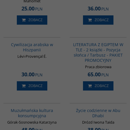
Mahomet
25.00
36.00
PLN
PLN
ZOBACZ
ZOBACZ
00020G
G1145
Cywilizacja arabska w
LITERATURA Z EGIPTEM W
Hiszpanii
TLE - 2 książki - Pozycja
słońca / Tarbusz - PAKIET
Lévi-Provençal É.
PROMOCYJNY
Praca zbiorowa
30.00
65.00
PLN
PLN
ZOBACZ
ZOBACZ
G188
00186G
Muzułmańska kultura
Życie codzienne w Abu
konsumpcyjna
Dhabi
Górak-Sosnowska Katarzyna
Drózd Iwona Taida
48.00
38.00