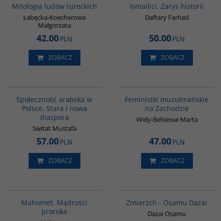
Mitologia ludów tureckich
Ismailici. Zarys historii
Łabęcka-Koecherowa
Daftary Farhad
Małgorzata
42.00
50.00
PLN
PLN
ZOBACZ
ZOBACZ
00300G
G1148
Społeczność arabska w
Feministki muzułmańskie
Polsce. Stara i nowa
na Zachodzie
diaspora
Widy-Behiesse Marta
Switat Mustafa
57.00
47.00
PLN
PLN
ZOBACZ
ZOBACZ
G458
00309G
Mahomet. Mądrości
Zmierzch - Osamu Dazai
proroka
Dazai Osamu