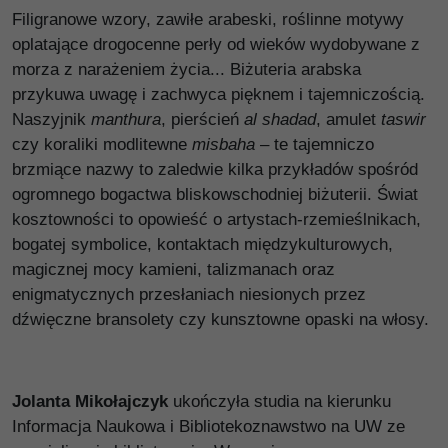
Filigranowe wzory, zawiłe arabeski, roślinne motywy
oplatające drogocenne perły od wieków wydobywane z
morza z narażeniem życia... Biżuteria arabska
przykuwa uwagę i zachwyca pięknem i tajemniczością.
Naszyjnik
manthura
, pierścień
al
shadad
, amulet
taswir
czy koraliki modlitewne
misbaha
– te tajemniczo
brzmiące nazwy to zaledwie kilka przykładów spośród
ogromnego bogactwa bliskowschodniej biżuterii. Świat
kosztowności to opowieść o artystach-rzemieślnikach,
bogatej symbolice, kontaktach międzykulturowych,
magicznej mocy kamieni, talizmanach oraz
enigmatycznych przesłaniach niesionych przez
dźwięczne bransolety czy kunsztowne opaski na włosy.
Jolanta Mikołajczyk
ukończyła studia na kierunku
Informacja Naukowa i Bibliotekoznawstwo na UW ze