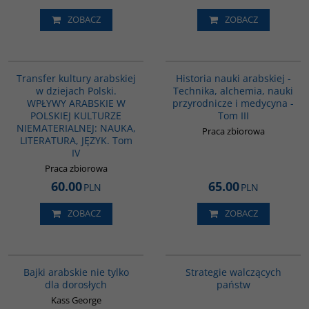
ZOBACZ
ZOBACZ
G1064
G094
Transfer kultury arabskiej
Historia nauki arabskiej -
w dziejach Polski.
Technika, alchemia, nauki
WPŁYWY ARABSKIE W
przyrodnicze i medycyna -
POLSKIEJ KULTURZE
Tom III
NIEMATERIALNEJ: NAUKA,
Praca zbiorowa
LITERATURA, JĘZYK. Tom
IV
Praca zbiorowa
60.00
65.00
PLN
PLN
ZOBACZ
ZOBACZ
G538
G1200
BESTSELLER
Bajki arabskie nie tylko
Strategie walczących
dla dorosłych
państw
Kass George