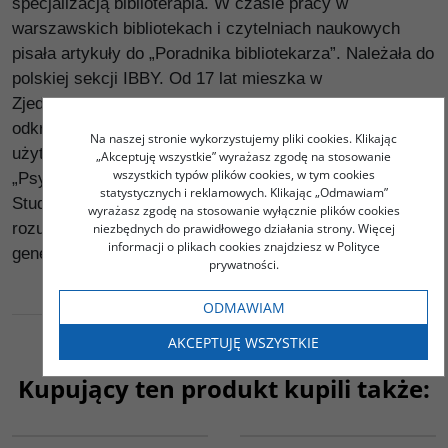
specjalizacją biblioterapia. W czasie pracy w
warszawskich bibliotekach i czytelniach naukowych
pisała artykuły do „Poradnika bibliotekarza”. Należała do
polskiej sekcji IBBY. Od 17 lat mieszka w
Zjednoczonych Emiratach Arabskich, gdzie zajmuje się
odkrywaniem tajników tradycyjnej kultury i sztuki
Na naszej stronie wykorzystujemy pliki cookies. Klikając
użytkowej. Była m.in. autorką artykułów do czasopisma
„Akceptuję wszystkie” wyrażasz zgodę na stosowanie
wszystkich typów plików cookies, w tym cookies
„Psychologia Sukcesu” i korespondentką Informacyjnej
statystycznych i reklamowych. Klikając „Odmawiam”
Studenckiej Agencji (ISA). Jej hobby to szeroko
wyrażasz zgodę na stosowanie wyłącznie plików cookies
rozumiana kultura świata arabskiego, celtyckiego i
niezbędnych do prawidłowego działania strony. Więcej
informacji o plikach cookies znajdziesz w Polityce
genealogia.
prywatności.
ODMAWIAM
AKCEPTUJĘ WSZYSTKIE
Kupujący ten produkt kupili także:
G549
G115