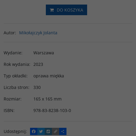
DO KOSZYKA
Autor
:
Mikołajczyk Jolanta
Wydanie
:
Warszawa
Rok wydania
:
2023
Typ okładki
:
oprawa miękka
Liczba stron
:
330
Rozmiar
:
165 x 165 mm
ISBN
:
978-83-8238-103-0
Udostępnij
:
F
T
W
C
P