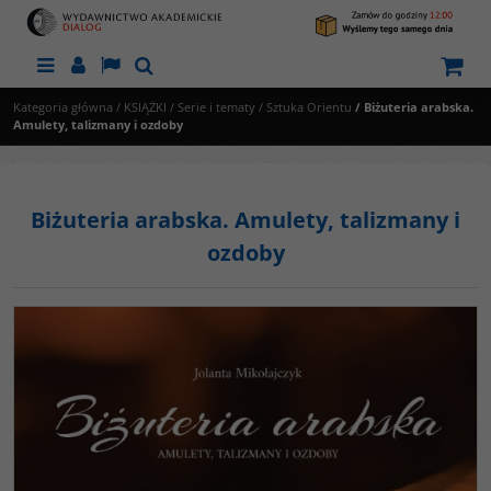
Menu
Panel
Lang
Szukaj
Kategoria główna
/
KSIĄŻKI
/
Serie i tematy
/
Sztuka Orientu
/
Biżuteria arabska.
Amulety, talizmany i ozdoby
Biżuteria arabska. Amulety, talizmany i
ozdoby