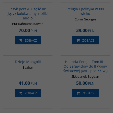
Język perski. Część III:
Religia i polityka w XXI
język kolokwialny + pliki
wieku
audio
Corm Georges
Pur Rahnama Kaweh
70.00
39.00
PLN
PLN
ZOBACZ
ZOBACZ
G049
00045G
BESTSELLER
Dzieje Mongolii
Historia Persji - Tom III -
Od Safawidów do II wojny
Baabar
światowej (XVI - poł. XX w.)
Składanek Bogdan
41.00
50.00
PLN
PLN
ZOBACZ
ZOBACZ
00298G
G082