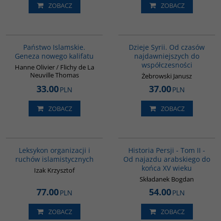
ZOBACZ
ZOBACZ
G576
00101G
Państwo Islamskie.
Dzieje Syrii. Od czasów
Geneza nowego kalifatu
najdawniejszych do
współczesności
Hanne Olivier / Flichy de La
Neuville Thomas
Żebrowski Janusz
33.00
37.00
PLN
PLN
ZOBACZ
ZOBACZ
G587
00044G
Leksykon organizacji i
Historia Persji - Tom II -
ruchów islamistycznych
Od najazdu arabskiego do
końca XV wieku
Izak Krzysztof
Składanek Bogdan
77.00
54.00
PLN
PLN
ZOBACZ
ZOBACZ