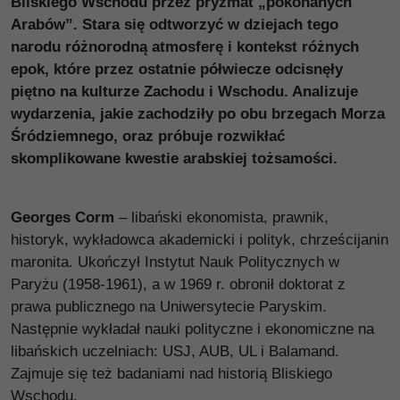
Bliskiego Wschodu przez pryzmat „pokonanych
Arabów”. Stara się odtworzyć w dziejach tego
narodu różnorodną atmosferę i kontekst różnych
epok, które przez ostatnie półwiecze odcisnęły
piętno na kulturze Zachodu i Wschodu. Analizuje
wydarzenia, jakie zachodziły po obu brzegach Morza
Śródziemnego, oraz próbuje rozwikłać
skomplikowane kwestie arabskiej tożsamości.
Georges Corm
– libański ekonomista, prawnik,
historyk, wykładowca akademicki i polityk, chrześcijanin
maronita. Ukończył Instytut Nauk Politycznych w
Paryżu (1958-1961), a w 1969 r. obronił doktorat z
prawa publicznego na Uniwersytecie Paryskim.
Następnie wykładał nauki polityczne i ekonomiczne na
libańskich uczelniach: USJ, AUB, UL i Balamand.
Zajmuje się też badaniami nad historią Bliskiego
Wschodu.