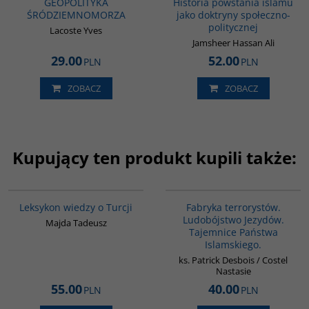
GEOPOLITYKA
Historia powstania islamu
ŚRÓDZIEMNOMORZA
jako doktryny społeczno-
politycznej
Lacoste Yves
Jamsheer Hassan Ali
29.00
52.00
PLN
PLN
ZOBACZ
ZOBACZ
Kupujący ten produkt kupili także:
00038G
G1002
Leksykon wiedzy o Turcji
Fabryka terrorystów.
Ludobójstwo Jezydów.
Majda Tadeusz
Tajemnice Państwa
Islamskiego.
ks. Patrick Desbois / Costel
Nastasie
55.00
40.00
PLN
PLN