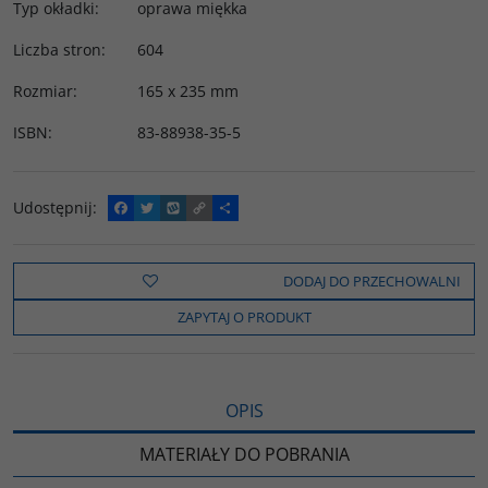
Typ okładki
:
oprawa miękka
Liczba stron
:
604
Rozmiar
:
165 x 235 mm
ISBN
:
83-88938-35-5
Udostępnij
:
F
T
W
C
P
a
w
y
o
o
c
i
k
p
d
e
t
o
y
z
b
t
p
L
i
DODAJ DO PRZECHOWALNI
o
e
i
e
o
r
n
l
ZAPYTAJ O PRODUKT
k
k
s
i
ę
OPIS
MATERIAŁY DO POBRANIA