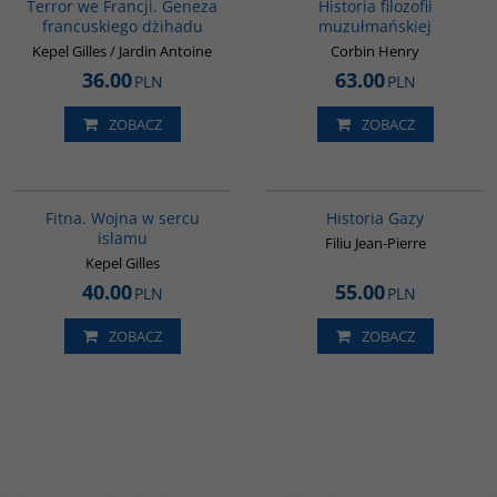
Terror we Francji. Geneza
Historia filozofii
francuskiego dżihadu
muzułmańskiej
Kepel Gilles / Jardin Antoine
Corbin Henry
36.00
63.00
PLN
PLN
ZOBACZ
ZOBACZ
G059
00254G
Fitna. Wojna w sercu
Historia Gazy
islamu
Filiu Jean-Pierre
Kepel Gilles
40.00
55.00
PLN
PLN
ZOBACZ
ZOBACZ