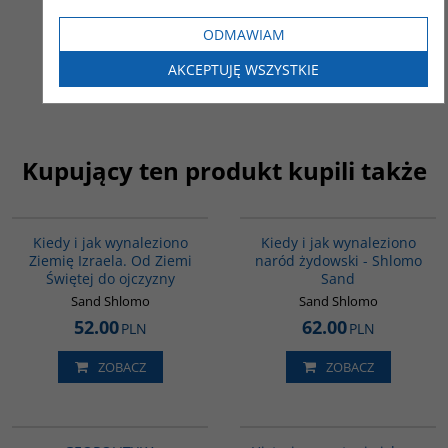
Czajkowska Katarzyna
40.00
PLN
ODMAWIAM
AKCEPTUJĘ WSZYSTKIE
ZOBACZ
Kupujący ten produkt kupili także
00086G
00001G
Kiedy i jak wynaleziono
Kiedy i jak wynaleziono
Ziemię Izraela. Od Ziemi
naród żydowski - Shlomo
Świętej do ojczyzny
Sand
Sand Shlomo
Sand Shlomo
52.00
62.00
PLN
PLN
ZOBACZ
ZOBACZ
G064
00043G