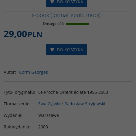
DO KOSZYKA
e-book (format epub, mobi):
Dostępność
:
29,00
PLN
DO KOSZYKA
Autor
:
Corm Georges
Tytuł oryginału
:
Le Proche-Orient éclaté 1956-2003
Tłumaczenie
:
Ewa Cylwik / Radosław Stryjewski
Wydanie
:
Warszawa
Rok wydania
:
2003