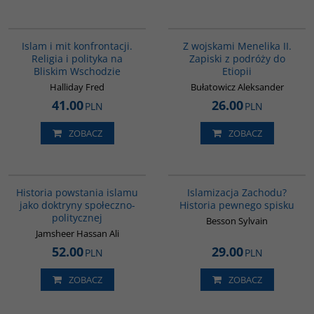
00194G
G341
Islam i mit konfrontacji.
Z wojskami Menelika II.
Religia i polityka na
Zapiski z podróży do
Bliskim Wschodzie
Etiopii
Halliday Fred
Bułatowicz Aleksander
41.00
26.00
PLN
PLN
ZOBACZ
ZOBACZ
00043G
G114
Historia powstania islamu
Islamizacja Zachodu?
jako doktryny społeczno-
Historia pewnego spisku
politycznej
Besson Sylvain
Jamsheer Hassan Ali
52.00
29.00
PLN
PLN
ZOBACZ
ZOBACZ
G131
00104G