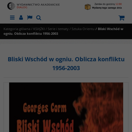
Menu
Panel
Lang
Szukaj
Kategoria główna
/
KSIĄŻKI
/
Serie i tematy
/
Sztuka Orientu
/
Bliski Wschód w
ogniu. Oblicza konfliktu 1956-2003
Bliski Wschód w ogniu. Oblicza konfliktu
1956-2003