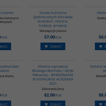
G595
G1195
BESTSELLER
 Islamie
Sztuka Kulinarna
Histor
Zjednoczonych Emiratów
ka Katarzyna
Dziek
Arabskich. Historia,
i Wojciech
tradycje, przepisy
Mikołajczyk Jolanta
0
57.00
50.
PLN
PLN
BACZ
ZOBACZ
G1148
G1039
BESTSELLER
uzułmańskie
Historia najnowsza
Historia 
hodzie
Bliskiego Wschodu i Afryki
Af
Północnej - WYRÓŻNIENIE
sse Marta
Meredi
W KONKURSIE ACADEMIA
2021
Zdanowski Jerzy
0
82.00
88.
PLN
PLN
BACZ
ZOBACZ