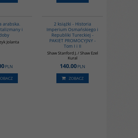
G1194
PAG1006
BESTSELLER
BESTSELLER
a arabska.
2 książki - Historia
talizmany i
Imperium Osmańskiego i
doby
Republiki Tureckiej -
PAKIET PROMOCYJNY -
zyk Jolanta
Tom I i II
Shaw Stanford J. / Shaw Ezel
Kural
00
140.00
PLN
PLN
ZOBACZ
ZOBACZ