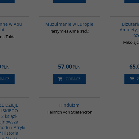
00186G
G521
enne w Abu
Muzułmanie w Europie
Biżuteri
bi
Amulety, 
Parzymies Anna (red.)
oz
na Taida
Mikołajc
0
57.00
65.
PLN
PLN
BACZ
ZOBACZ
G1122
00177G
PROMOCJA
E DZIEJE
Hinduizm
BLISKIEGO
Heinrich von Stietencron
 książki -
Najnowsza
hodu i Afryki
/ Historia
j Afryki -