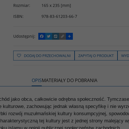
Rozmiar
:
165 x 235 [mm]
ISBN
:
978-83-61203-66-7
Udostępnij
:
F
T
W
C
P
a
w
y
o
o
c
i
k
p
d
e
t
o
y
z
b
t
p
L
i
DODAJ DO PRZECHOWALNI
ZAPYTAJ O PRODUKT
WYD
o
e
i
e
o
r
n
l
k
k
s
i
ę
OPIS
MATERIAŁY DO POBRANIA
achód jako obca, całkowicie odrębna społeczność. Tymcza
kulturowe, zachowując jednak własną specyfikę i nie wyrzeka
ybki rozwój muzułmańskiej kultury konsumpcyjnej, spowodo
rakterystyczną tej kultury jest z jednej strony malejący wp
u islamu w opinii publicznej społeczeństw zachodnich.