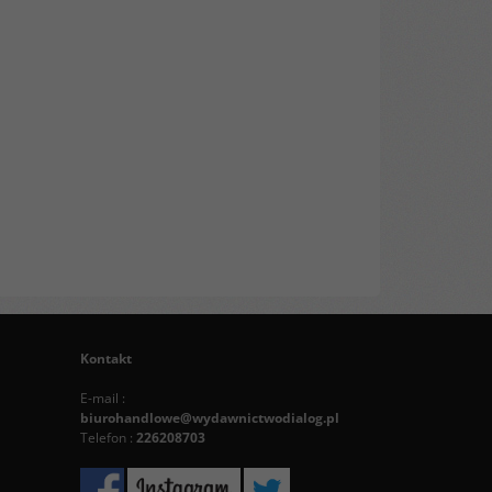
Kontakt
E-mail :
biurohandlowe@wydawnictwodialog.pl
Telefon :
226208703