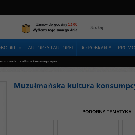
OBOOKI
AUTORZY I AUTORKI
DO POBRANIA
PROMO
zułmańska kultura konsumpcyjna
Muzułmańska kultura konsumpc
PODOBNA TEMATYKA -