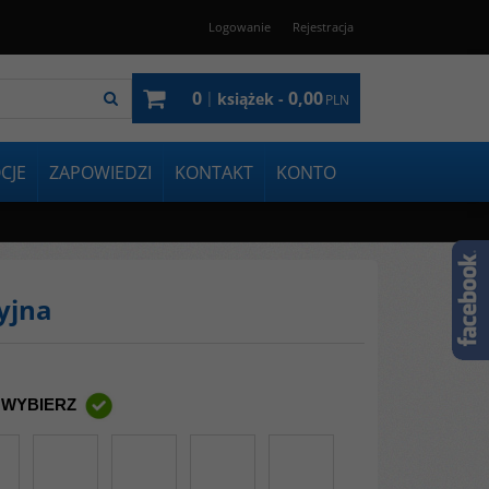
Logowanie
Rejestracja
0
0,00
|
książek -
PLN
CJE
ZAPOWIEDZI
KONTAKT
KONTO
yjna
 WYBIERZ