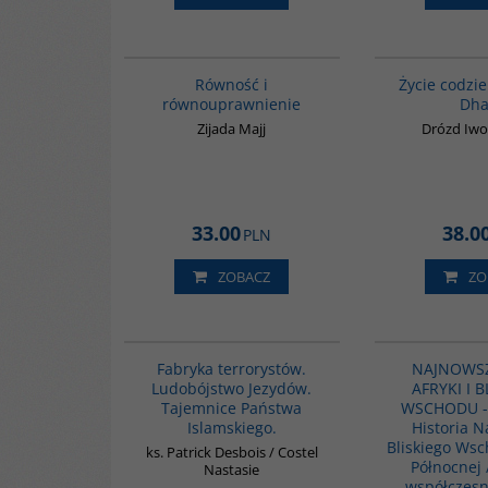
G1052
Równość i
Życie codzi
równouprawnienie
Dha
Zijada Majj
Drózd Iwo
33.00
38.0
PLN
ZOBACZ
ZO
G1002
Fabryka terrorystów.
NAJNOWSZ
Ludobójstwo Jezydów.
AFRYKI I 
Tajemnice Państwa
WSCHODU - 2
Islamskiego.
Historia 
Bliskiego Wsc
ks. Patrick Desbois / Costel
Północnej 
Nastasie
współczesne