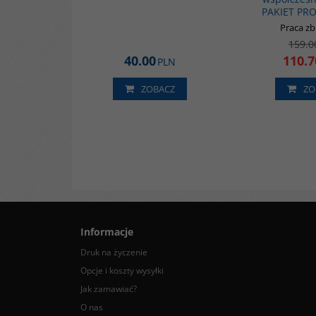
PAKIET PR
Praca z
159.0
40.00
110.7
PLN
ZOBACZ
ZO
Informacje
Druk na życzenie
Opcje i koszty wysyłki
Jak zamawiać?
O nas