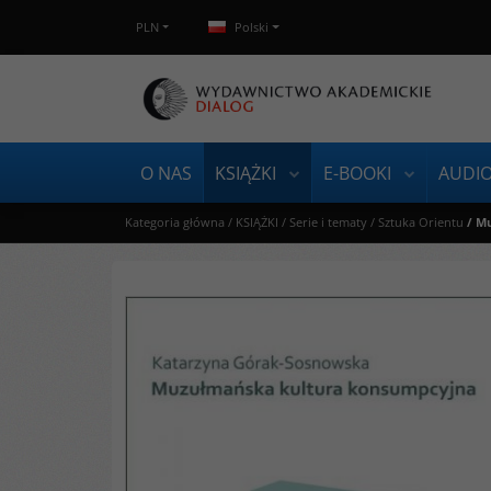
PLN
Polski
O NAS
KSIĄŻKI
E-BOOKI
AUDI
Kategoria główna
/
KSIĄŻKI
/
Serie i tematy
/
Sztuka Orientu
/
Mu