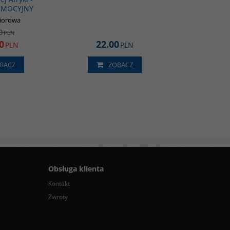
OMOCYJNY
biorowa
0
PLN
0
22.00
PLN
PLN
BACZ
ZOBACZ
Obsługa klienta
Kontakt
Zwroty