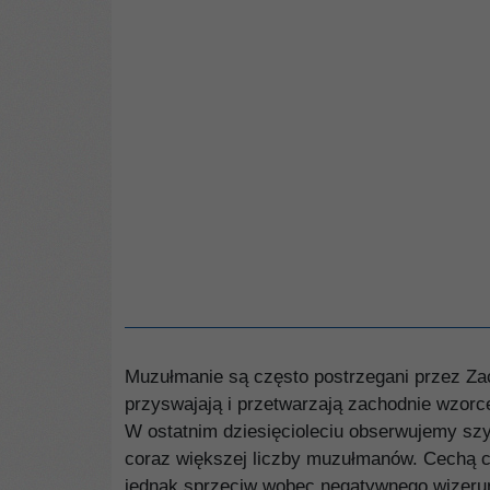
Muzułmanie są często postrzegani przez Z
przyswajają i przetwarzają zachodnie wzorce 
W ostatnim dziesięcioleciu obserwujemy sz
coraz większej liczby muzułmanów. Cechą cha
jednak sprzeciw wobec negatywnego wizerunk