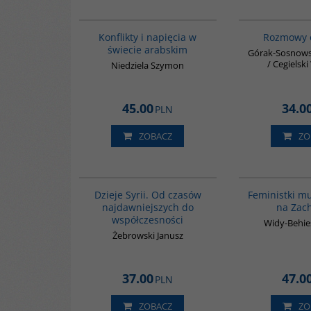
00023G
Konflikty i napięcia w
Rozmowy o
świecie arabskim
Górak-Sosnows
/ Cegielsk
Niedziela Szymon
45.00
34.0
PLN
ZOBACZ
ZO
00101G
Dzieje Syrii. Od czasów
Feministki m
najdawniejszych do
na Zac
współczesności
Widy-Behie
Żebrowski Janusz
37.00
47.0
PLN
ZOBACZ
ZO