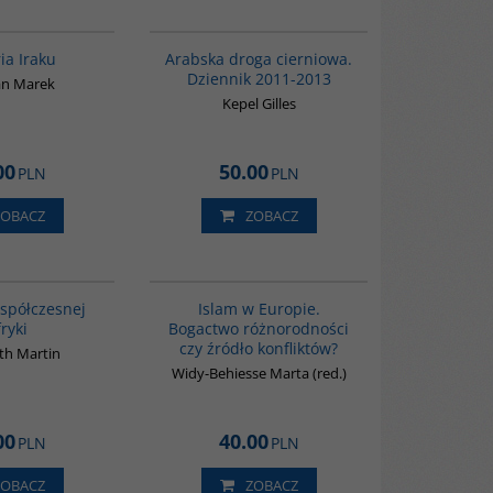
G085
00055G
ia Iraku
Arabska droga cierniowa.
Dziennik 2011-2013
an Marek
Kepel Gilles
00
50.00
PLN
PLN
ZOBACZ
ZOBACZ
G1062
G113
BESTSELLER
współczesnej
Islam w Europie.
ryki
Bogactwo różnorodności
czy źródło konfliktów?
th Martin
Widy-Behiesse Marta (red.)
00
40.00
PLN
PLN
ZOBACZ
ZOBACZ