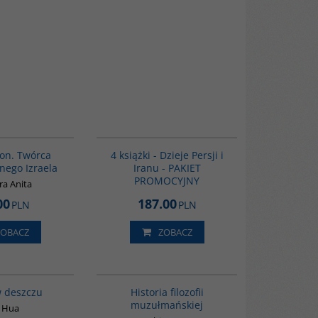
00304G
GPA05
on. Twórca
4 książki - Dzieje Persji i
nego Izraela
Iranu - PAKIET
PROMOCYJNY
ra Anita
00
187.00
PLN
PLN
ZOBACZ
ZOBACZ
G1061
G082
w deszczu
Historia filozofii
muzułmańskiej
 Hua