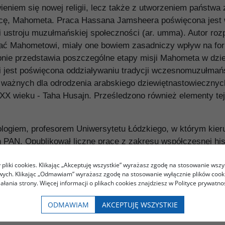
wieniem się nowej religii, lecz także z utworzeniem państw
cę, Mahometa. Praca Hassana Jamsheera poświęcona jest wł
i i ustroju muzułmańskiej społeczności (ar. umma). Autor ro
ałać Mahometowi, miały one bowiem zasadniczy wpływ na fo
ępnie przedstawia poszczególne etapy misji Mahometa w d
i jest poświęcona oddziaływaniu tradycji wczesnomuzułmań
ważnych dla odrodzenia arabskiego dziewiętnastowiecznych m
 wieku - Taha Husajn. Prześledzono również elementy tej tr
tologiem, profesorem Uniwersytetu Łódzkiego, w którym kie
 PAN. Opublikował liczne prace z zakresu współczesnej hist
 m.in. ostatnio: Współczesna historia Iraku, Reforma wład
pliki cookies. Klikając „Akceptuję wszystkie” wyrażasz zgodę na stosowanie wszy
owych. Klikając „Odmawiam” wyrażasz zgodę na stosowanie wyłącznie plików coo
iałania strony. Więcej informacji o plikach cookies znajdziesz w Polityce prywatnoś
ODMAWIAM
AKCEPTUJĘ WSZYSTKIE