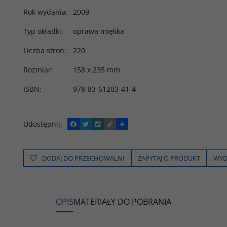
Rok wydania
:
2009
Typ okładki
:
oprawa miękka
Liczba stron
:
220
Rozmiar
:
158 x 235 mm
ISBN
:
978-83-61203-41-4
Udostępnij
:
F
T
W
C
P
a
w
y
o
o
c
i
k
p
d
e
t
o
y
z
b
t
p
L
i
DODAJ DO PRZECHOWALNI
ZAPYTAJ O PRODUKT
WYD
o
e
i
e
o
r
n
l
k
k
s
i
ę
OPIS
MATERIAŁY DO POBRANIA