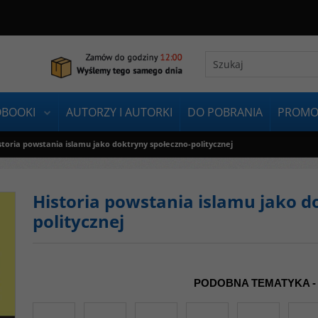
OBOOKI
AUTORZY I AUTORKI
DO POBRANIA
PROMO
storia powstania islamu jako doktryny społeczno-politycznej
Historia powstania islamu jako d
politycznej
PODOBNA TEMATYKA -