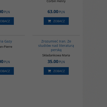
Corbin Henry
00
63.00
PLN
PLN
ZOBACZ
ZOBACZ
00254G
00130G
ria Gazy
Zrozumieć Iran. Ze
studiów nad literaturą
ean-Pierre
perską
Składankowa Maria
00
35.00
PLN
PLN
ZOBACZ
ZOBACZ