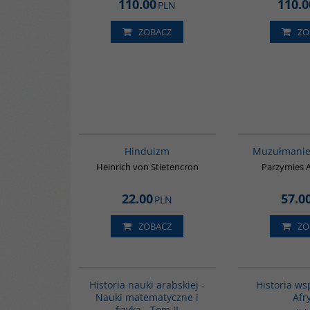
110.00
110.0
PLN
ZOBACZ
ZO
00177G
Hinduizm
Muzułmanie
Heinrich von Stietencron
Parzymies A
22.00
57.0
PLN
ZOBACZ
ZO
G093
Historia nauki arabskiej -
Historia ws
Nauki matematyczne i
Afr
fizyka - Tom II