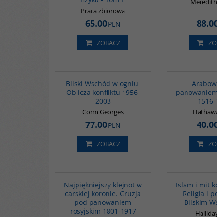
Meredith
Praca zbiorowa
65.00
88.0
PLN
ZOBACZ
ZO
00233G
Bliski Wschód w ogniu.
Arabow
Oblicza konfliktu 1956-
panowanie
2003
1516-
Corm Georges
Hathawa
77.00
40.0
PLN
ZOBACZ
ZO
00308G
Najpiękniejszy klejnot w
Islam i mit k
carskiej koronie. Gruzja
Religia i p
pod panowaniem
Bliskim W
rosyjskim 1801-1917
Hallida