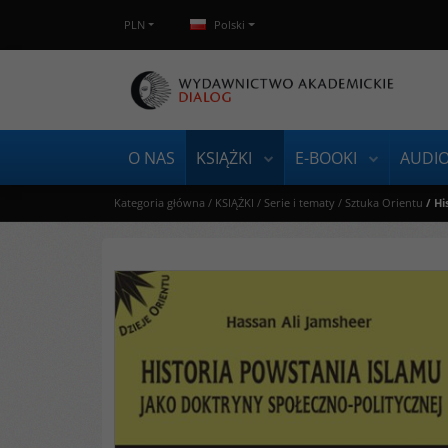
PLN
Polski
O NAS
KSIĄŻKI
E-BOOKI
AUDI
Kategoria główna
/
KSIĄŻKI
/
Serie i tematy
/
Sztuka Orientu
/
Hi