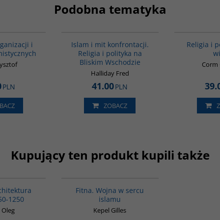
Podobna tematyka
G587
00194G
ganizacji i
Islam i mit konfrontacji.
Religia i p
mistycznych
Religia i polityka na
w
Bliskim Wschodzie
zysztof
Corm 
Halliday Fred
0
41.00
39.
PLN
PLN
BACZ
ZOBACZ
Kupujący ten produkt kupili także
G288
G059
chitektura
Fitna. Wojna w sercu
50-1250
islamu
 Oleg
Kepel Gilles