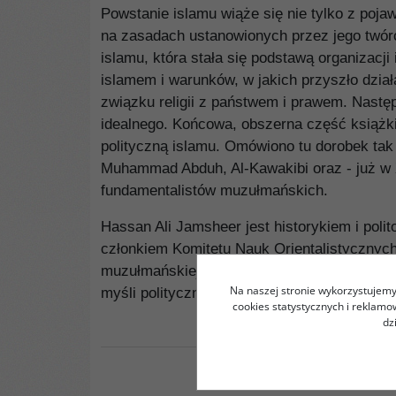
Powstanie islamu wiąże się nie tylko z poja
na zasadach ustanowionych przez jego twór
islamu, która stała się podstawą organizacj
islamem i warunków, w jakich przyszło dzi
związku religii z państwem i prawem. Nast
idealnego. Końcowa, obszerna część książk
polityczną islamu. Omówiono tu dorobek tak 
Muhammad Abduh, Al-Kawakibi oraz - już w XX
fundamentalistów muzułmańskich.
Hassan Ali Jamsheer jest historykiem i poli
członkiem Komitetu Nauk Orientalistycznych
muzułmańskiej myśli społeczno-politycznej,
Na naszej stronie wykorzystujemy 
myśli politycznej wieków XIX i XX.
cookies statystycznych i reklam
dz