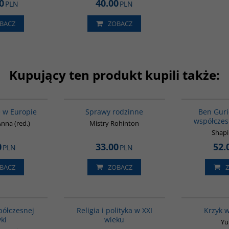
0
40.00
PLN
PLN
BACZ
ZOBACZ
Kupujący ten produkt kupili także:
G521
G272
 w Europie
Sprawy rodzinne
Ben Guri
współczes
nna (red.)
Mistry Rohinton
Shapi
0
33.00
52.
PLN
PLN
BACZ
ZOBACZ
G1062
00104G
BESTSELLER
półczesnej
Religia i polityka w XXI
Krzyk 
yki
wieku
Yu