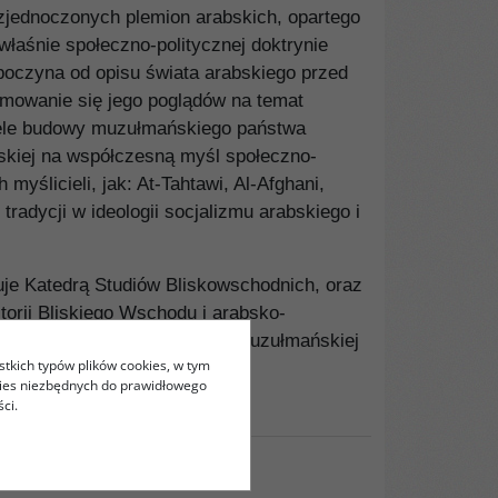
a zjednoczonych plemion arabskich, opartego
aśnie społeczno-politycznej doktrynie
zpoczyna od opisu świata arabskiego przed
rmowanie się jego poglądów na temat
ziele budowy muzułmańskiego państwa
skiej na współczesną myśl społeczno-
yślicieli, jak: At-Tahtawi, Al-Afghani,
adycji w ideologii socjalizmu arabskiego i
ruje Katedrą Studiów Bliskowschodnich, oraz
orii Bliskiego Wschodu i arabsko-
zy i społeczeństwa w arabsko-muzułmańskiej
stkich typów plików cookies, w tym
kies niezbędnych do prawidłowego
ci.