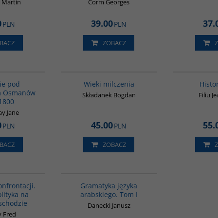
 Martin
Corm Georges
0
39.00
37.
PLN
PLN
BACZ
ZOBACZ
G011
00162G
ie pod
Wieki milczenia
Histo
m Osmanów
Składanek Bogdan
Filiu J
1800
y Jane
0
45.00
55.
PLN
PLN
BACZ
ZOBACZ
00194G
G070
onfrontacji.
Gramatyka języka
olityka na
arabskiego. Tom I
schodzie
Danecki Janusz
y Fred