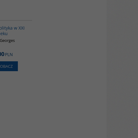
00104G
olityka w XXI
ieku
Georges
00
PLN
ZOBACZ