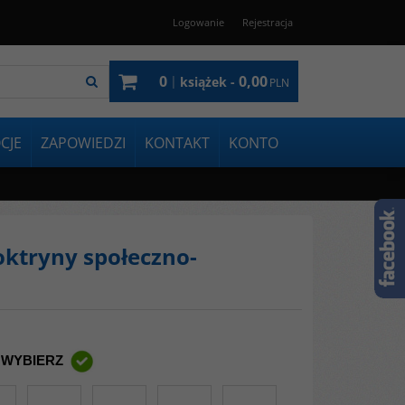
Logowanie
Rejestracja
0
0,00
|
książek -
PLN
CJE
ZAPOWIEDZI
KONTAKT
KONTO
oktryny społeczno-
 WYBIERZ