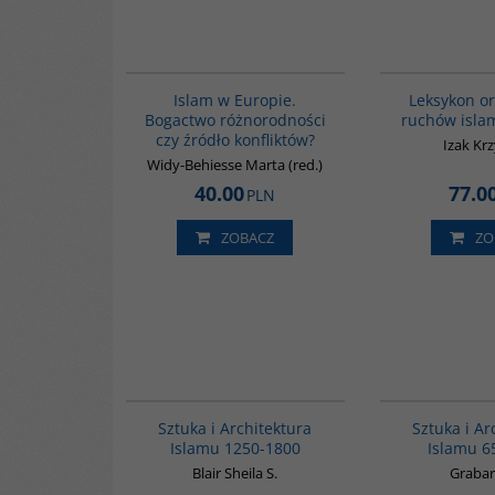
G113
Islam w Europie.
Leksykon or
Bogactwo różnorodności
ruchów isla
czy źródło konfliktów?
Izak Kr
Widy-Behiesse Marta (red.)
40.00
77.0
PLN
ZOBACZ
ZO
G287
Sztuka i Architektura
Sztuka i Ar
Islamu 1250-1800
Islamu 6
Blair Sheila S.
Grabar