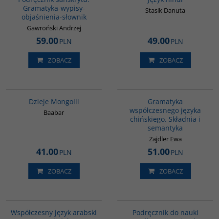
Gramatyka-wypisy-
Stasik Danuta
objaśnienia-słownik
Gawroński Andrzej
59.00
49.00
PLN
PLN
ZOBACZ
ZOBACZ
G049
G410
Dzieje Mongolii
Gramatyka
współczesnego języka
Baabar
chińskiego. Składnia i
semantyka
Zajdler Ewa
41.00
51.00
PLN
PLN
ZOBACZ
ZOBACZ
G333
G226
Współczesny język arabski
Podręcznik do nauki