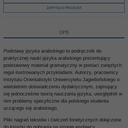
o
e
i
e
o
r
n
l
ZAPYTAJ O PRODUKT
k
k
s
i
ę
OPIS
Podstawy języka arabskiego
to podręcznik do
praktycznej nauki języka arabskiego prezentujący
podstawowy materiał gramatyczny w postaci zwięzłych
reguł ilustrowanych przykładami. Autorzy, pracownicy
Instytutu Orientalistyki Uniwersytetu Jagiellońskiego o
wieloletnim doświadczeniu dydaktycznym, zajmujący
się jednocześnie teorią nauczania języka, uwzględnili w
nim problemy specyficzne dla polskiego studenta
uczącego się arabskiego.
Pliki nagrań tekstów i ćwiczeń fonetycznych dołączone
do książki do pobrania na stronie wydawcy.