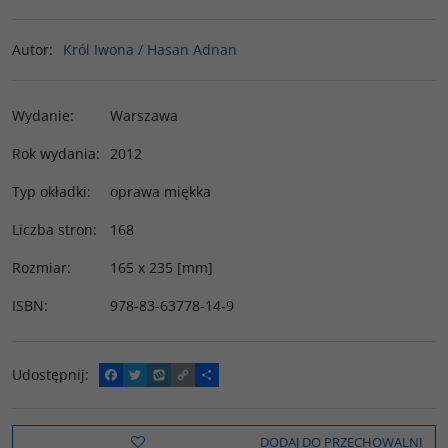
Autor
:
Król Iwona / Hasan Adnan
Wydanie
:
Warszawa
Rok wydania
:
2012
Typ okładki
:
oprawa miękka
Liczba stron
:
168
Rozmiar
:
165 x 235 [mm]
ISBN
:
978-83-63778-14-9
Udostępnij
:
F
T
W
C
P
a
w
y
o
o
c
i
k
p
d
e
t
o
y
z
b
t
p
L
i
DODAJ DO PRZECHOWALNI