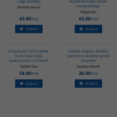
i jego dialekty
współczesnego języka
mongolskiego
Danecki Janusz
Rogala Jan
43.00
65.00
PLN
PLN
ZOBACZ
ZOBACZ
G351
00071G
Zrozumieć Chińczyków.
Arabia magica. Wiedza
Kulturowe kody
tajemna u Arabów przed
społeczności chińskich
islamem
Zajdler Ewa
Dziekan Marek
58.00
26.00
PLN
PLN
ZOBACZ
ZOBACZ