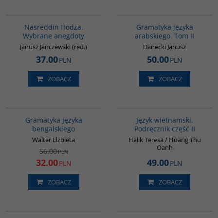
00061G
G071
Nasreddin Hodża.
Gramatyka języka
Wybrane anegdoty
arabskiego. Tom II
Janusz Janczewski (red.)
Danecki Janusz
37.00
50.00
PLN
PLN
ZOBACZ
ZOBACZ
G072
G136
PROMOCJA
Gramatyka języka
Język wietnamski.
bengalskiego
Podręcznik część II
Walter Elżbieta
Halik Teresa / Hoang Thu
Oanh
56.00
PLN
32.00
49.00
PLN
PLN
ZOBACZ
ZOBACZ
00310G
G070