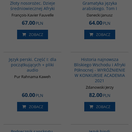
Złoty nosorożec. Dzieje
Gramatyka języka
średniowiecznej Afryki
arabskiego. Tom I
François-Xavier Fauvelle
Danecki Janusz
67.00
64.00
PLN
PLN
ZOBACZ
ZOBACZ
G364
G1039
BESTSELLER
BESTSELLER
Język perski. Część I: dla
Historia najnowsza
początkujących + pliki
Bliskiego Wschodu i Afryki
audio
Północnej - WYRÓŻNIENIE
W KONKURSIE ACADEMIA
Pur Rahnama Kaweh
2021
Zdanowski Jerzy
60.00
82.00
PLN
PLN
ZOBACZ
ZOBACZ
00279G
G121
Podręcznik sanskrytu.
Język hindi