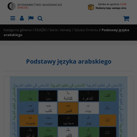
Menu
Panel
Lang
Szukaj
Kategoria główna
/
KSIĄŻKI
/
Serie i tematy
/
Sztuka Orientu
/
Podstawy języka
arabskiego
Podstawy języka arabskiego