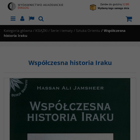
Menu
Panel
Lang
Szukaj
Kategoria główna
/
KSIĄŻKI
/
Serie i tematy
/
Sztuka Orientu
/
Współczesna
historia Iraku
Współczesna historia Iraku