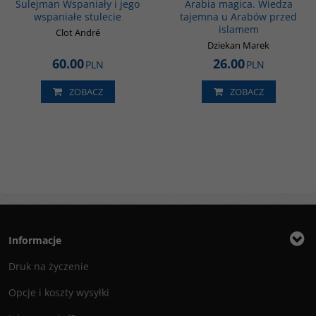
Sulejman Wspaniały i jego
Arabia magica. Wiedza
wspaniałe stulecie
tajemna u Arabów przed
islamem
Clot André
Dziekan Marek
60.00
26.00
PLN
PLN
ZOBACZ
ZOBACZ
Informacje
Druk na życzenie
Opcje i koszty wysyłki