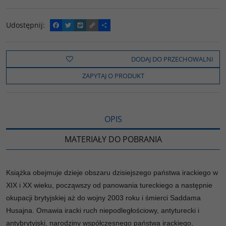
Udostępnij
:
F
T
W
C
P
a
w
y
o
o
c
i
k
p
d
e
t
o
y
z
b
t
p
L
i
DODAJ DO PRZECHOWALNI
o
e
i
e
o
r
n
l
ZAPYTAJ O PRODUKT
k
k
s
i
ę
OPIS
MATERIAŁY DO POBRANIA
Książka obejmuje dzieje obszaru dzisiejszego państwa irackiego w
XIX i XX wieku, począwszy od panowania tureckiego a następnie
okupacji brytyjskiej aż do wojny 2003 roku i śmierci Saddama
Husajna. Omawia iracki ruch niepodległościowy, antyturecki i
antybrytyjski, narodziny współczesnego państwa irackiego,