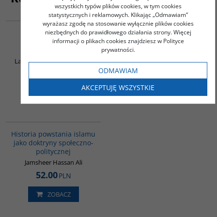
wszystkich typów plików cookies, w tym cookies
statystycznych i reklamowych. Klikając „Odmawiam”
00172G
G583
wyrażasz zgodę na stosowanie wyłącznie plików cookies
niezbędnych do prawidłowego działania strony. Więcej
Geopolityka
Na wschód od Jordanu. W
informacji o plikach cookies znajdziesz w Polityce
fundamentalizmów
kraju braci Semitów
prywatności.
muzułmańskich
Citlak Amadeusz
Larroque Anne-Clémentine
ODMAWIAM
35.00
45.00
PLN
PLN
AKCEPTUJĘ WSZYSTKIE
ZOBACZ
ZOBACZ
00043G
Historia powstania islamu
jako doktryny społeczno-
politycznej
Jamsheer Hassan Ali
52.00
PLN
ZOBACZ