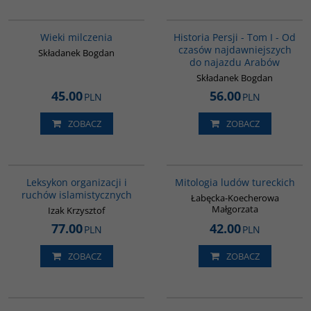
00162G
00041G
BESTSELLER
Wieki milczenia
Historia Persji - Tom I - Od
czasów najdawniejszych
Składanek Bogdan
do najazdu Arabów
Składanek Bogdan
45.00
56.00
PLN
PLN
ZOBACZ
ZOBACZ
G587
G549
Leksykon organizacji i
Mitologia ludów tureckich
ruchów islamistycznych
Łabęcka-Koecherowa
Małgorzata
Izak Krzysztof
77.00
42.00
PLN
PLN
ZOBACZ
ZOBACZ
00281G
00071G
BESTSELLER