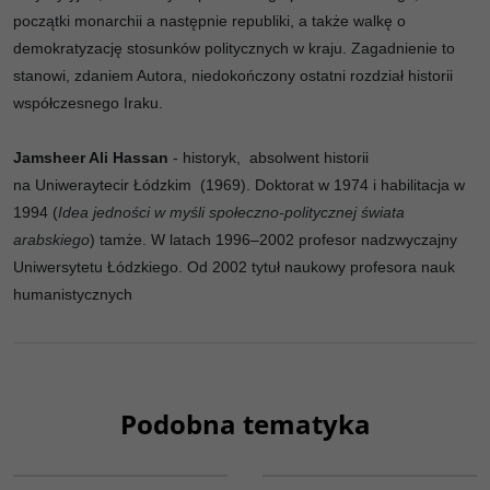
początki monarchii a następnie republiki, a także walkę o
demokratyzację stosunków politycznych w kraju. Zagadnienie to
stanowi, zdaniem Autora, niedokończony ostatni rozdział historii
współczesnego Iraku.
Jamsheer Ali Hassan
- historyk, absolwent historii
na Uniweraytecir Łódzkim
(1969). Doktorat w 1974 i habilitacja w
1994 (
Idea jedności w myśli społeczno-politycznej świata
arabskiego
) tamże. W latach 1996–2002 profesor nadzwyczajny
Uniwersytetu Łódzkiego. Od 2002 tytuł naukowy profesora nauk
humanistycznych
Podobna tematyka
G576
00099G