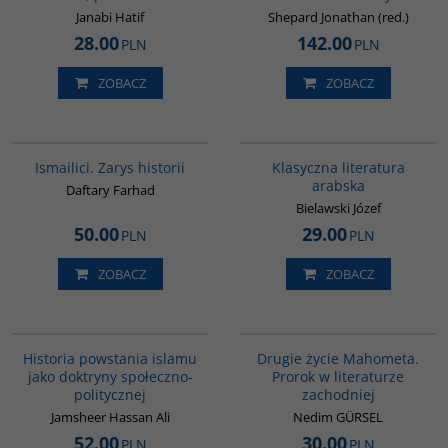
Janabi Hatif
Shepard Jonathan (red.)
28.00
142.00
PLN
PLN
ZOBACZ
ZOBACZ
G115
G143
Ismailici. Zarys historii
Klasyczna literatura
arabska
Daftary Farhad
Bielawski Józef
50.00
29.00
PLN
PLN
ZOBACZ
ZOBACZ
00043G
G1027
Historia powstania islamu
Drugie życie Mahometa.
jako doktryny społeczno-
Prorok w literaturze
politycznej
zachodniej
Jamsheer Hassan Ali
Nedim GÜRSEL
52.00
30.00
PLN
PLN