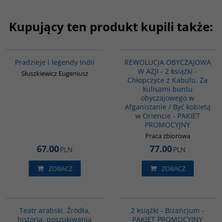
Kupujący ten produkt kupili także:
00199G
PAG1138
Pradzieje i legendy Indii
REWOLUCJA OBYCZAJOWA
W AZJI - 2 książki -
Słuszkiewicz Eugeniusz
Chłopczyce z Kabulu. Za
kulisami buntu
obyczajowego w
Afganistanie / Być kobietą
w Oriencie - PAKIET
PROMOCYJNY
Praca zbiorowa
67.00
77.00
PLN
PLN
ZOBACZ
ZOBACZ
G559
GPA50
BESTSELLER
Teatr arabski. Źródła,
2 książki - Bizancjum -
historia, poszukiwania
PAKIET PROMOCYJNY