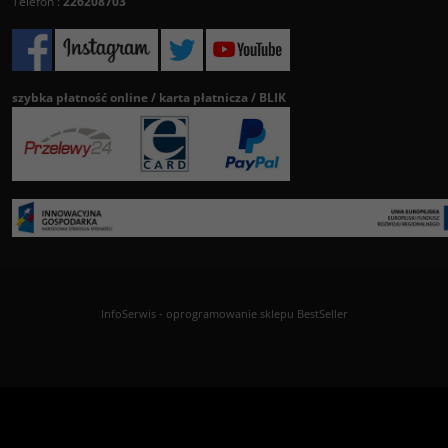
Telefon :
226208703
szybka płatność online / karta płatnicza / BLIK
InfoSerwis
-
oprogramowanie sklepu BestSeller