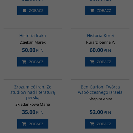
ZOBACZ
ZOBACZ
G085
00016G
BESTSELLER
Historia Iraku
Historia Korei
Dziekan Marek
Rurarz Joanna P.
50.00
60.00
PLN
PLN
ZOBACZ
ZOBACZ
00130G
00304G
Zrozumieć Iran. Ze
Ben Gurion. Twórca
studiów nad literaturą
współczesnego Izraela
perską
Shapira Anita
Składankowa Maria
35.00
52.00
PLN
PLN
ZOBACZ
ZOBACZ