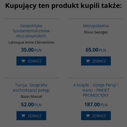
Kupujący ten produkt kupili także:
00172G
G181
BESTSELLER
Geopolityka
Mezopotamia
fundamentalizmów
Roux Georges
muzułmańskich
Larroque Anne-Clémentine
35.00
65.00
PLN
PLN
ZOBACZ
ZOBACZ
G305
GPA05
Turcja. Geografia
4 książki - Dzieje Persji i
wschodzącej potęgi
Iranu - PAKIET
PROMOCYJNY
Bazin Marcel
52.00
187.00
PLN
PLN
ZOBACZ
ZOBACZ