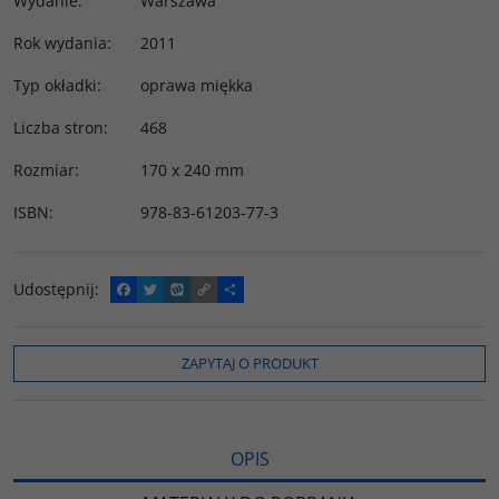
Wydanie
:
Warszawa
Rok wydania
:
2011
Typ okładki
:
oprawa miękka
Liczba stron
:
468
Rozmiar
:
170 x 240 mm
ISBN
:
978-83-61203-77-3
Udostępnij
:
F
T
W
C
P
a
w
y
o
o
c
i
k
p
d
e
t
o
y
z
b
t
p
L
i
ZAPYTAJ O PRODUKT
o
e
i
e
o
r
n
l
k
k
s
i
ę
OPIS