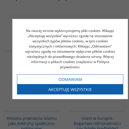
Na naszej stronie wykorzystujemy pliki cookies. Klikając
Podobna tematyka
„Akceptuję wszystkie” wyrażasz zgodę na stosowanie
wszystkich typów plików cookies, w tym cookies
statystycznych i reklamowych. Klikając „Odmawiam”
G059
00194G
wyrażasz zgodę na stosowanie wyłącznie plików cookies
niezbędnych do prawidłowego działania strony. Więcej
Fitna. Wojna w sercu
Islam i mit konfrontacji.
informacji o plikach cookies znajdziesz w Polityce
islamu
Religia i polityka na
prywatności.
Bliskim Wschodzie
Kepel Gilles
Halliday Fred
ODMAWIAM
40.00
41.00
PLN
PLN
AKCEPTUJĘ WSZYSTKIE
ZOBACZ
ZOBACZ
00043G
G113
Historia powstania islamu
Islam w Europie.
jako doktryny społeczno-
Bogactwo różnorodności
politycznej
czy źródło konfliktów?