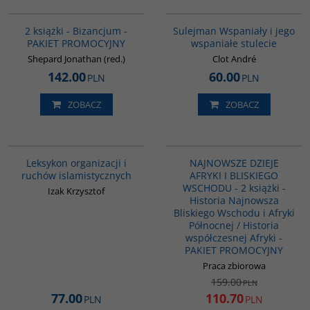
GPA50
00281G
BESTSELLER
BESTSELLER
2 książki - Bizancjum -
Sulejman Wspaniały i jego
PAKIET PROMOCYJNY
wspaniałe stulecie
Shepard Jonathan (red.)
Clot André
142.00
60.00
PLN
PLN
ZOBACZ
ZOBACZ
G587
G1122
PROMOCJA
Leksykon organizacji i
NAJNOWSZE DZIEJE
ruchów islamistycznych
AFRYKI I BLISKIEGO
WSCHODU - 2 książki -
Izak Krzysztof
Historia Najnowsza
Bliskiego Wschodu i Afryki
Północnej / Historia
współczesnej Afryki -
PAKIET PROMOCYJNY
Praca zbiorowa
159.00
PLN
77.00
110.70
PLN
PLN