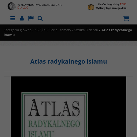
Menu
Panel
Lang
Szukaj
Kategoria główna
/
KSIĄŻKI
/
Serie i tematy
/
Sztuka Orientu
/
Atlas radykalnego
islamu
Atlas radykalnego islamu