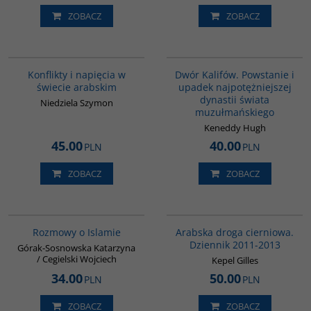
ZOBACZ
ZOBACZ
00023G
00173G
BESTSELLER
Konflikty i napięcia w
Dwór Kalifów. Powstanie i
świecie arabskim
upadek najpotężniejszej
dynastii świata
Niedziela Szymon
muzułmańskiego
Keneddy Hugh
45.00
40.00
PLN
PLN
ZOBACZ
ZOBACZ
G595
00055G
Rozmowy o Islamie
Arabska droga cierniowa.
Dziennik 2011-2013
Górak-Sosnowska Katarzyna
/ Cegielski Wojciech
Kepel Gilles
34.00
50.00
PLN
PLN
ZOBACZ
ZOBACZ