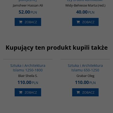
Jamsheer Hassan Ali
Widy-Behiesse Marta (red.)
52.00
40.00
PLN
PLN
ZOBACZ
ZOBACZ
Kupujący ten produkt kupili także
G287
G288
Sztuka i Architektura
Sztuka i Architektura
Islamu 1250-1800
Islamu 650-1250
Blair Sheila S.
Grabar Oleg
110.00
110.00
PLN
PLN
ZOBACZ
ZOBACZ