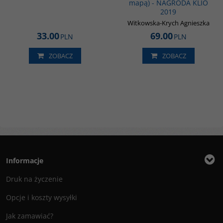
mapą) - NAGRODA KLIO
2019
Witkowska-Krych Agnieszka
33.00
69.00
PLN
PLN
ZOBACZ
ZOBACZ
Informacje
Druk na życzenie
Opcje i koszty wysyłki
Jak zamawiać?