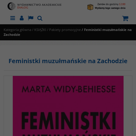
Menu
Panel
Lang
Szukaj
Kategoria główna
/
KSIĄŻKI
/
Pakiety promocyjne
/
Feministki muzułmańskie na
Zachodzie
Feministki muzułmańskie na Zachodzie