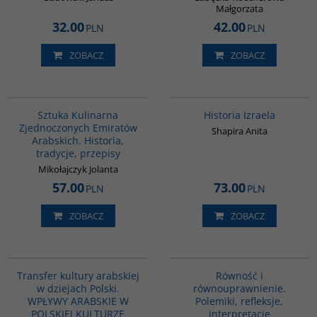
Małgorzata
32.00
42.00
PLN
PLN
ZOBACZ
ZOBACZ
G1195
00305G
BESTSELLER
Sztuka Kulinarna
Historia Izraela
Zjednoczonych Emiratów
Shapira Anita
Arabskich. Historia,
tradycje, przepisy
Mikołajczyk Jolanta
57.00
73.00
PLN
PLN
ZOBACZ
ZOBACZ
G1064
G1146
Transfer kultury arabskiej
Równość i
w dziejach Polski.
równouprawnienie.
WPŁYWY ARABSKIE W
Polemiki, refleksje,
POLSKIEJ KULTURZE
interpretacje