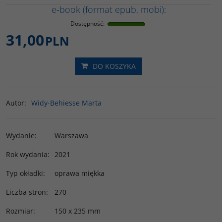
e-book (format epub, mobi):
Dostępność
:
31,00
PLN
DO KOSZYKA
Autor
:
Widy-Behiesse Marta
Wydanie
:
Warszawa
Rok wydania
:
2021
Typ okładki
:
oprawa miękka
Liczba stron
:
270
Rozmiar
:
150 x 235 mm