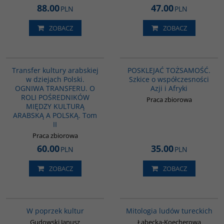
88.00
47.00
PLN
PLN
ZOBACZ
ZOBACZ
G1063
G1166
Transfer kultury arabskiej
POSKLEJAĆ TOŻSAMOŚĆ.
w dziejach Polski.
Szkice o współczesności
OGNIWA TRANSFERU. O
Azji i Afryki
ROLI POŚREDNIKÓW
Praca zbiorowa
MIĘDZY KULTURĄ
ARABSKĄ A POLSKĄ. Tom
II
Praca zbiorowa
60.00
35.00
PLN
PLN
ZOBACZ
ZOBACZ
G1031
G549
W poprzek kultur
Mitologia ludów tureckich
Gudowski Janusz
Łabęcka-Koecherowa