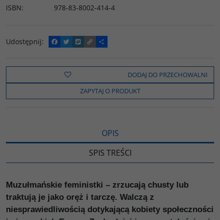
ISBN
:
978-83-8002-414-4
Udostępnij
:
F
T
W
C
P
a
w
y
o
o
c
i
k
p
d
e
t
o
y
z
b
t
p
L
i
DODAJ DO PRZECHOWALNI
o
e
i
e
o
r
n
l
ZAPYTAJ O PRODUKT
k
k
s
i
ę
OPIS
SPIS TREŚCI
Muzułmańskie feministki – zrzucają chusty lub
traktują je jako oręż i tarczę. Walczą z
niesprawiedliwością dotykającą kobiety społeczności