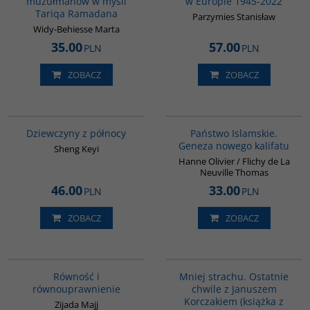
muzułmanów w myśli
w Europie 1945-2022
Tariqa Ramadana
Parzymies Stanisław
Widy-Behiesse Marta
35.00
57.00
PLN
PLN
ZOBACZ
ZOBACZ
G1171
G576
BESTSELLER
Dziewczyny z północy
Państwo Islamskie.
Geneza nowego kalifatu
Sheng Keyi
Hanne Olivier / Flichy de La
Neuville Thomas
46.00
33.00
PLN
PLN
ZOBACZ
ZOBACZ
G1052
G1016
Równość i
Mniej strachu. Ostatnie
równouprawnienie
chwile z Januszem
Korczakiem (książka z
Zijada Majj