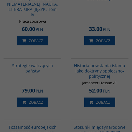
NIEMATERIALNEJ: NAUKA,
LITERATURA, JĘZYK. Tom
IV
Praca zbiorowa
60.00
33.00
PLN
PLN
ZOBACZ
ZOBACZ
G1200
00043G
BESTSELLER
Strategie walczących
Historia powstania islamu
państw
jako doktryny społeczno-
politycznej
Jamsheer Hassan Ali
79.00
52.00
PLN
PLN
ZOBACZ
ZOBACZ
G298
G1186
Tożsamość europejskich
Stosunki międzynarodowe