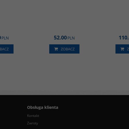
0
52.00
110
PLN
PLN
BACZ
ZOBACZ
Obsługa klienta
Kontakt
Zwroty