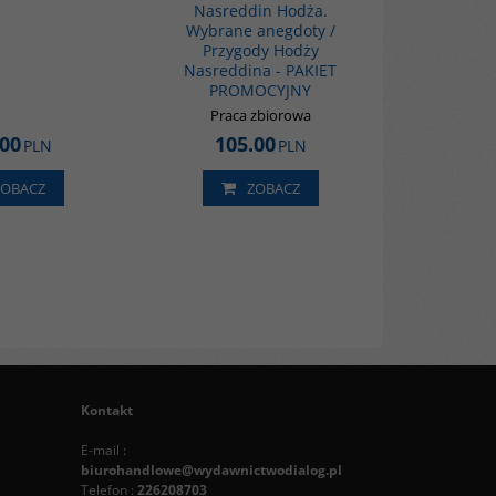
Nasreddin Hodża.
Wybrane anegdoty /
Przygody Hodży
Nasreddina - PAKIET
PROMOCYJNY
Praca zbiorowa
.00
105.00
PLN
PLN
ZOBACZ
ZOBACZ
Kontakt
E-mail :
biurohandlowe@wydawnictwodialog.pl
Telefon :
226208703