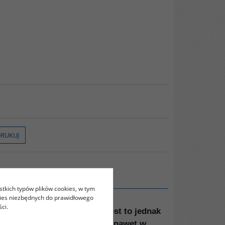
RUKUJ
stkich typów plików cookies, w tym
kies niezbędnych do prawidłowego
ci.
ńców saudyjskiej wioski. Jest to jednak
do siebie wierszem, śpiewali nawet w