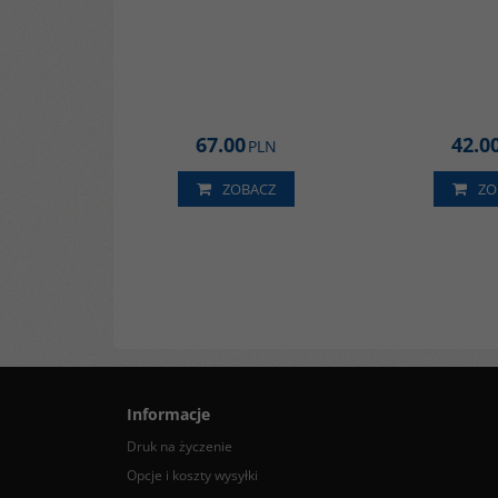
67.00
42.0
PLN
ZOBACZ
ZO
Informacje
Druk na życzenie
Opcje i koszty wysyłki