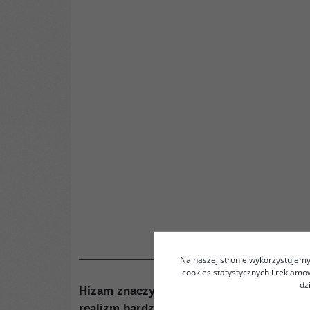
Na naszej stronie wykorzystujemy 
cookies statystycznych i reklam
dz
Hizam znaczy pas to pierwsza powieść Ah
realizm bardzo poetycki, opowieść o świec