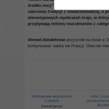
środku nocy”. Sięgając do zakamarków pa
zderzeniu tradycji z nowoczesnością, o p
stereotypowych wyobrażeń kraju, w którym
przybywają miliony muzułmanów z całego
Ahmed Abodehman
przyszedł na świat w 19
kontynuować naukę we Francji. Obecnie mies
00035G
Podstawowe wiadomości
Indie i Eur
o Islamie
porozumienia
filozof
Danecki Janusz