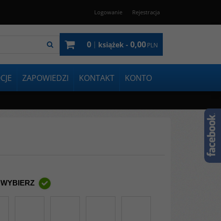
Logowanie
Rejestracja
0
0,00
|
książek -
PLN
CJE
ZAPOWIEDZI
KONTAKT
KONTO
 WYBIERZ