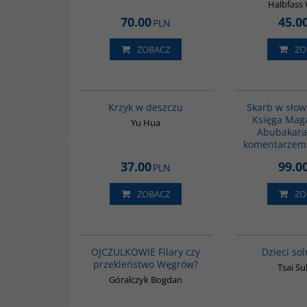
Halbfass
70.00
45.0
PLN
ZOBACZ
ZO
G1061
Krzyk w deszczu
Skarb w słow
Księga Maga
Yu Hua
Abubakara
komentarzem
37.00
99.0
PLN
ZOBACZ
ZO
G1211
BESTSELLER
OJCZULKOWIE Filary czy
Dzieci so
przekleństwo Węgrów?
Tsai S
Góralczyk Bogdan