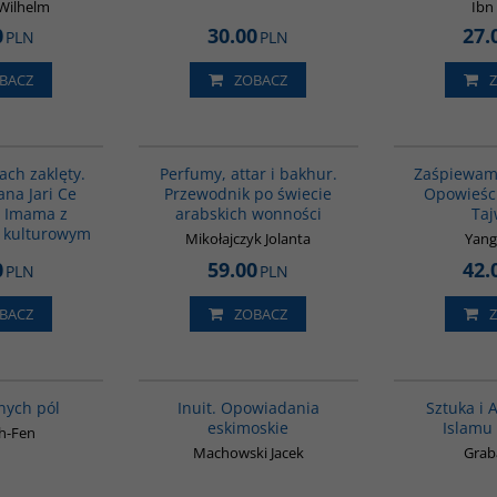
 Wilhelm
Ibn
0
30.00
27.
PLN
PLN
BACZ
ZOBACZ
G1160
G1129
BESTSELLER
ach zaklęty.
Perfumy, attar i bakhur.
Zaśpiewam 
na Jari Ce
Przewodnik po świecie
Opowieści
 Imama z
arabskich wonności
Ta
 kulturowym
Mikołajczyk Jolanta
Yang
0
59.00
42.
PLN
PLN
BACZ
ZOBACZ
G1155
00184G
BESTSELLER
lnych pól
Inuit. Opowiadania
Sztuka i 
eskimoskie
Islamu
uh-Fen
Machowski Jacek
Grab