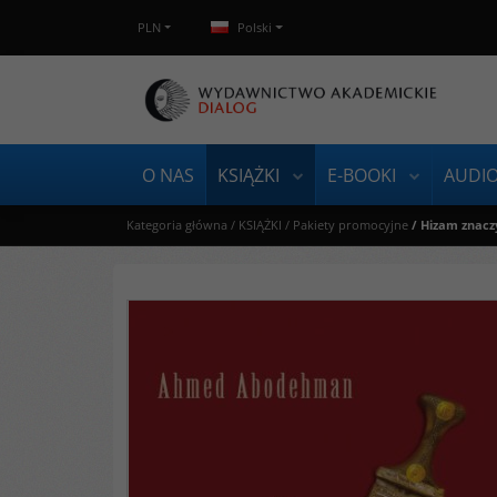
PLN
Polski
O NAS
KSIĄŻKI
E-BOOKI
AUDI
Kategoria główna
/
KSIĄŻKI
/
Pakiety promocyjne
/
Hizam znacz