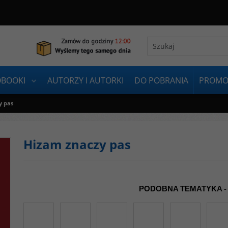
OBOOKI
AUTORZY I AUTORKI
DO POBRANIA
PROMO
y pas
Hizam znaczy pas
PODOBNA TEMATYKA -