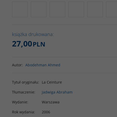
książka drukowana:
27,00
PLN
Autor
:
Abodehman Ahmed
Tytuł oryginału
:
La Ceinture
Tłumaczenie
:
Jadwiga Abraham
Wydanie
:
Warszawa
Rok wydania
:
2006