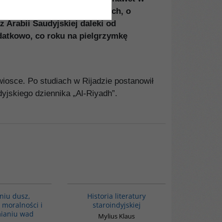
baśń o korzeniach kulturowych, o
 Arabii Saudyjskiej daleki od
odatkowo, co roku na pielgrzymkę
wiosce. Po studiach w Rijadzie postanowił
yjskiego dziennika „Al-Riyadh”.
G206
G091
niu dusz,
Historia literatury
 moralności i
staroindyjskiej
ianiu wad
Mylius Klaus