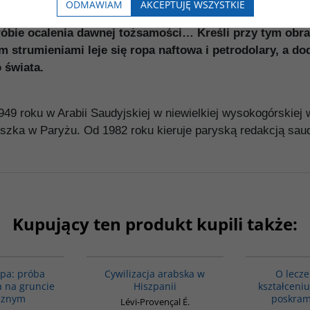
ODMAWIAM
AKCEPTUJĘ WSZYSTKIE
mięci zbiorowej, Ahmed Abodehman snuje filozoficzną 
róbie ocalenia dawnej tożsamości… Kreśli przy tym obraz
 strumieniami leje się ropa naftowa i petrodolary, a d
 świata.
49 roku w Arabii Saudyjskiej w niewielkiej wysokogórskiej 
zka w Paryżu. Od 1982 roku kieruje paryską redakcją saud
Kupujący ten produkt kupili także:
G106
00020G
opa: próba
Cywilizacja arabska w
O lecze
 na gruncie
Hiszpanii
kształceniu
icznym
poskram
Lévi-Provençal É.