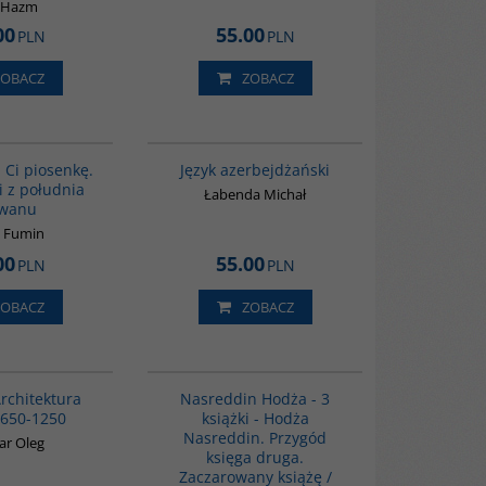
 Hazm
00
55.00
PLN
PLN
ZOBACZ
ZOBACZ
G1132
G1215
BESTSELLER
BESTSELLER
Ci piosenkę.
Język azerbejdżański
 z południa
Łabenda Michał
jwanu
 Fumin
00
55.00
PLN
PLN
ZOBACZ
ZOBACZ
G288
G1130
Architektura
Nasreddin Hodża - 3
 650-1250
książki - Hodża
Nasreddin. Przygód
ar Oleg
księga druga.
Zaczarowany książę /