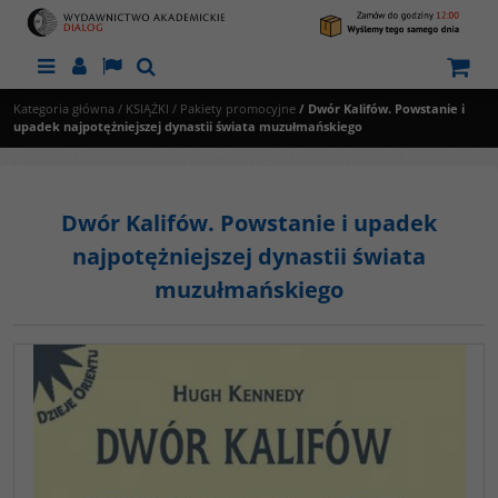
Menu
Panel
Lang
Szukaj
Kategoria główna
/
KSIĄŻKI
/
Pakiety promocyjne
/
Dwór Kalifów. Powstanie i
upadek najpotężniejszej dynastii świata muzułmańskiego
Dwór Kalifów. Powstanie i upadek
najpotężniejszej dynastii świata
muzułmańskiego