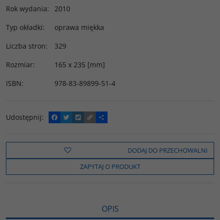
Rok wydania
:
2010
Typ okładki
:
oprawa miękka
Liczba stron
:
329
Rozmiar
:
165 x 235 [mm]
ISBN
:
978-83-89899-51-4
Udostępnij
:
F
T
W
C
P
a
w
y
o
o
c
i
k
p
d
e
t
o
y
z
b
t
p
L
i
DODAJ DO PRZECHOWALNI
o
e
i
e
o
r
n
l
ZAPYTAJ O PRODUKT
k
k
s
i
ę
OPIS