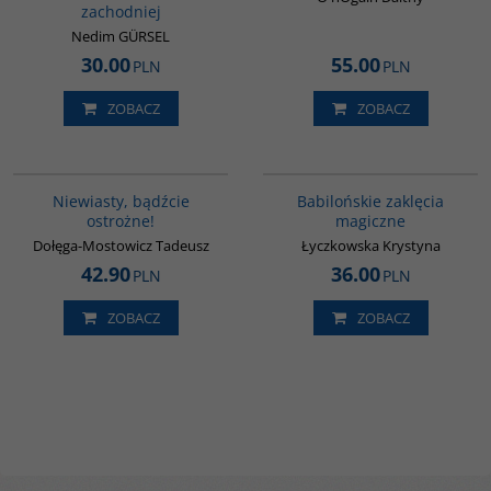
zachodniej
Nedim GÜRSEL
30.00
55.00
PLN
PLN
ZOBACZ
ZOBACZ
00302G
00125G
Niewiasty, bądźcie
Babilońskie zaklęcia
ostrożne!
magiczne
Dołęga-Mostowicz Tadeusz
Łyczkowska Krystyna
42.90
36.00
PLN
PLN
ZOBACZ
ZOBACZ