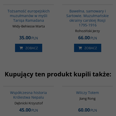
G298
00070G
Tożsamość europejskich
Bawełna, samowary i
muzułmanów w myśli
Sartowie. Muzułmańskie
Tariqa Ramadana
okrainy carskiej Rosji
1795-1916
Widy-Behiesse Marta
Rohoziński Jerzy
35.00
66.00
PLN
PLN
ZOBACZ
ZOBACZ
Kupujący ten produkt kupili także:
G331
G1051
Współczesna historia
Wilczy Totem
Królestwa Nepalu
Jiang Rong
Dębnicki Krzysztof
45.00
60.00
PLN
PLN