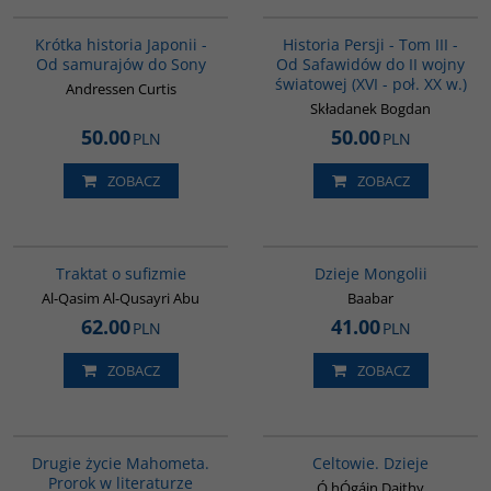
G158
00045G
BESTSELLER
Krótka historia Japonii -
Historia Persji - Tom III -
Od samurajów do Sony
Od Safawidów do II wojny
światowej (XVI - poł. XX w.)
Andressen Curtis
Składanek Bogdan
50.00
50.00
PLN
PLN
ZOBACZ
ZOBACZ
G463
G049
Traktat o sufizmie
Dzieje Mongolii
Al-Qasim Al-Qusayri Abu
Baabar
62.00
41.00
PLN
PLN
ZOBACZ
ZOBACZ
G1027
G021
Drugie życie Mahometa.
Celtowie. Dzieje
Prorok w literaturze
Ó hÓgáin Daithy