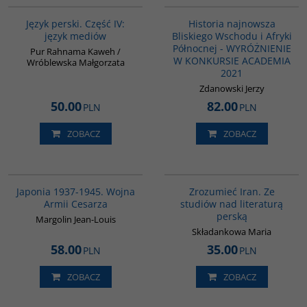
BESTSELLER
Język perski. Część IV:
Historia najnowsza
język mediów
Bliskiego Wschodu i Afryki
Północnej - WYRÓŻNIENIE
Pur Rahnama Kaweh /
W KONKURSIE ACADEMIA
Wróblewska Małgorzata
2021
Zdanowski Jerzy
50.00
82.00
PLN
PLN
ZOBACZ
ZOBACZ
00108G
00130G
Japonia 1937-1945. Wojna
Zrozumieć Iran. Ze
Armii Cesarza
studiów nad literaturą
perską
Margolin Jean-Louis
Składankowa Maria
58.00
35.00
PLN
PLN
ZOBACZ
ZOBACZ