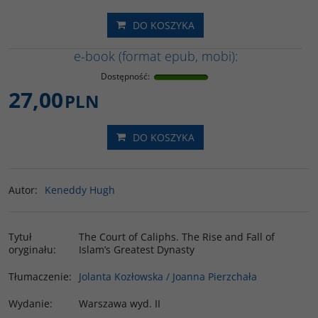
DO KOSZYKA
e-book (format epub, mobi):
Dostępność
:
27,00
PLN
DO KOSZYKA
Autor
:
Keneddy Hugh
Tytuł
The Court of Caliphs. The Rise and Fall of
oryginału
:
Islam’s Greatest Dynasty
Tłumaczenie
:
Jolanta Kozłowska / Joanna Pierzchała
Wydanie
:
Warszawa wyd. II