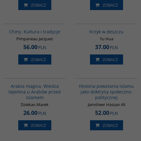
ZOBACZ
ZOBACZ
00258G
G1061
Chiny. Kultura i tradycje
Krzyk w deszczu
Pimpaneau Jacques
Yu Hua
56.00
37.00
PLN
PLN
ZOBACZ
ZOBACZ
00071G
00043G
Arabia magica. Wiedza
Historia powstania islamu
tajemna u Arabów przed
jako doktryny społeczno-
islamem
politycznej
Dziekan Marek
Jamsheer Hassan Ali
26.00
52.00
PLN
PLN
ZOBACZ
ZOBACZ
G132
G1039