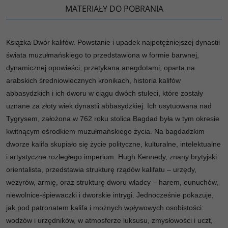
MATERIAŁY DO POBRANIA
Książka Dwór kalifów. Powstanie i upadek najpotężniejszej dynastii
świata muzułmańskiego to przedstawiona w formie barwnej,
dynamicznej opowieści, przetykana anegdotami, oparta na
arabskich średniowiecznych kronikach, historia kalifów
abbasydzkich i ich dworu w ciągu dwóch stuleci, które zostały
uznane za złoty wiek dynastii abbasydzkiej. Ich usytuowana nad
Tygrysem, założona w 762 roku stolica Bagdad była w tym okresie
kwitnącym ośrodkiem muzułmańskiego życia. Na bagdadzkim
dworze kalifa skupiało się życie polityczne, kulturalne, intelektualne
i artystyczne rozległego imperium. Hugh Kennedy, znany brytyjski
orientalista, przedstawia strukturę rządów kalifatu – urzędy,
wezyrów, armię, oraz strukturę dworu władcy – harem, eunuchów,
niewolnice-śpiewaczki i dworskie intrygi. Jednocześnie pokazuje,
jak pod patronatem kalifa i możnych wpływowych osobistości:
wodzów i urzędników, w atmosferze luksusu, zmysłowości i uczt,